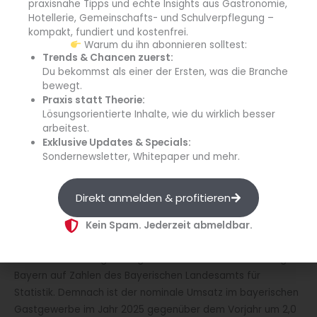
praxisnahe Tipps und echte Insights aus Gastronomie,
strategischen Zusammenhang: „Wir wollen Gäste
Hotellerie, Gemeinschafts- und Schulverpflegung –
zurückgewinnen, Arbeitsplätze sichern und das
kompakt, fundiert und kostenfrei.
Warum du ihn abonnieren solltest:
Wirtshaussterben stoppen“, betont er. Besonders stark von
Trends & Chancen zuerst:
den wirtschaftlichen Belastungen betroffen seien kleinere
Du bekommst als einer der Ersten, was die Branche
Betriebe. Nach Angaben des Verbands haben 80 Prozent
bewegt.
der bayerischen Gastrobetriebe weniger als zehn
Praxis statt Theorie:
Beschäftigte. „Das sind Familienunternehmen. Wer sie
Lösungsorientierte Inhalte, wie du wirklich besser
arbeitest.
schwächt, gefährdet regionale Arbeitsplätze und unsere
Exklusive Updates & Specials:
Wirtshauskultur“, warnt Geppert. Er verbindet dies mit
Sondernewsletter, Whitepaper und mehr.
einem Appell: „Nur wenn die Betriebe überleben, gibt es
auch in Zukunft faire Löhne, Vielfalt und Gastfreundschaft in
Direkt anmelden & profitieren
Bayern.“
Kein Spam. Jederzeit abmeldbar.
Statistische Entwicklung im bayerischen Gastgewerbe
Zur Untermauerung der eigenen Position verweist Dehoga
Bayern auf Zahlen des Bayerischen Landesamts für
Statistik. Demnach ist der nominale Umsatz im bayerischen
Gastgewerbe im Jahr 2025 gegenüber dem Vorjahr um 2,0