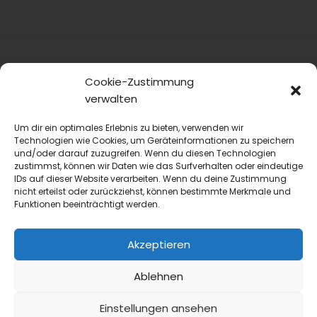
Cookie-Zustimmung
verwalten
Um dir ein optimales Erlebnis zu bieten, verwenden wir
Technologien wie Cookies, um Geräteinformationen zu speichern
und/oder darauf zuzugreifen. Wenn du diesen Technologien
blmedien.de
zustimmst, können wir Daten wie das Surfverhalten oder eindeutige
IDs auf dieser Website verarbeiten. Wenn du deine Zustimmung
blgastro.de
nicht erteilst oder zurückziehst, können bestimmte Merkmale und
Funktionen beeinträchtigt werden.
moproweb.de
Akzeptieren
kaeseweb.de
Ablehnen
fleischnet.de
Einstellungen ansehen