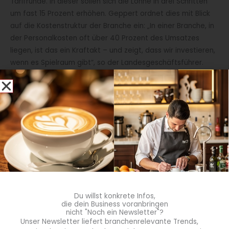
Tarifrunde. In dieser sollen sich die Löhne in drei Schritten
um fast 15 Prozent erhöhen. Geppert ordnet dies mit Blick
auf die Kostenstruktur der Branche ein: „In einer Branche, in
der Personalkosten oft über 40 Prozent des Umsatzes
liegen, ist das ein Kraftakt – und zeigt, dass wir investieren,
wenn es Spielraum gibt“, so der Landesgeschäftsführer.
Umfrageergebnisse: Lohnsteigerungen als wichtigste
Maßnahme
Nach einer aktuellen Umfrage von Dehoga Bayern stehen
Lohnsteigerungen an erster Stelle der Reaktionen auf die
Absenkung der Mehrwertsteuer auf Speisen auf 7 Prozent.
Demnach wollen 62,9 Prozent der befragten Wirte die
Bezahlung der Mitarbeiter verbessern, weitere 8,4 Prozent
planen dies. Zudem geben 29,2 Prozent an, zusätzliche
Mitarbeiter einstellen zu wollen oder entsprechende Pläne
Du willst konkrete Infos,
zu haben.
die dein Business voranbringen
nicht "Noch ein Newsletter"?
Unser Newsletter liefert branchenrelevante Trends,
Dr. Thomas Geppert stellt diese Ergebnisse in einen