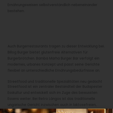
Ernährungsweisen selbstverständlich nebeneinander
bestehen.
Auch Burgerrestaurants tragen zu dieser Entwicklung bei.
Billog Burger bietet glutenfreie Alternativen für
Burgerbrötchen. Bamba Marha Burger Bar verfolgt ein
modernes, urbanes Konzept und passt seine Gerichte
flexibel an unterschiedliche Ernährungsbedürfnisse an.
Streetfood und traditionelle Spezialitäten neu gedacht
Streetfood ist ein zentraler Bestandteil der Budapester
Esskultur und entwickelt sich im Zuge des bewussten
Essens weiter. Bei Retro Lángos ist das traditionelle
ungarische Gericht inzwischen auch in laktosefreien,
glutenfreien und veganen Varianten erhältlich. Vitéz