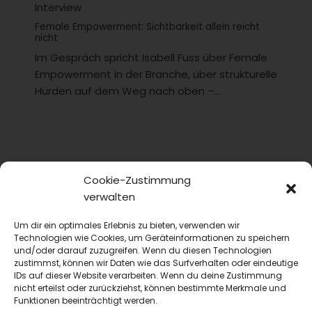
Interview
Female Empowerment: Sichtbarkeit allein reicht
nicht
Im Gespräch spricht Isabell Fuss über Female
Empowerment in der Branche, über strukturelle
Hürden auf dem Weg nach oben –...
Cookie-Zustimmung
verwalten
Um dir ein optimales Erlebnis zu bieten, verwenden wir
Technologien wie Cookies, um Geräteinformationen zu speichern
und/oder darauf zuzugreifen. Wenn du diesen Technologien
zustimmst, können wir Daten wie das Surfverhalten oder eindeutige
IDs auf dieser Website verarbeiten. Wenn du deine Zustimmung
nicht erteilst oder zurückziehst, können bestimmte Merkmale und
Funktionen beeinträchtigt werden.