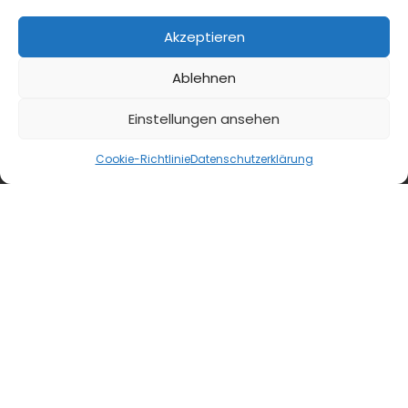
Akzeptieren
Ablehnen
Einstellungen ansehen
Cookie-Richtlinie
Datenschutzerklärung
blmedien.de
blgastro.de
moproweb.de
kaeseweb.de