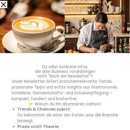
Kürtős bietet täglich Baumkuchen an und bereitet an
ausgewählten Tagen zusätzlich gluten- und milchfreie
Versionen zu, um mehr Gästen den Genuss dieser
Spezialität zu ermöglichen.
Glutenfreie Pizza, Desserts und spezialisierte Bäckereien
Im Bereich gehobener Küche und Desserts zeigt sich in
Budapest ein deutlicher Wandel. Forni di Napoli, Welt-
und Europameister im Pizzabacken, bietet seine
preisgekrönten Pizzen auch mit glutenfreiem Teig an,
Du willst konkrete Infos,
die dein Business voranbringen
ohne dabei auf klassische Varianten zu verzichten. Dolce
nicht "Noch ein Newsletter"?
Farina Niente, ein glutenfreies Bistro aus dem Umfeld der
Unser Newsletter liefert branchenrelevante Trends,
bekannten Marke Fragola, zeigt, wie hochwertige
praxisnahe Tipps und echte Insights aus Gastronomie,
Hotellerie, Gemeinschafts- und Schulverpflegung –
Desserts und Backwaren ohne herkömmliches Mehl
kompakt, fundiert und kostenfrei.
entstehen können, und hat sein Konzept über den
Warum du ihn abonnieren solltest:
ursprünglichen Standort hinaus erweitert.
Trends & Chancen zuerst:
Du bekommst als einer der Ersten, was die Branche
Zahlreiche Bäckereien widmen sich spezialisierten,
bewegt.
Praxis statt Theorie:
gesundheitsbewussten Süßwaren. Zelenák Sütiház,