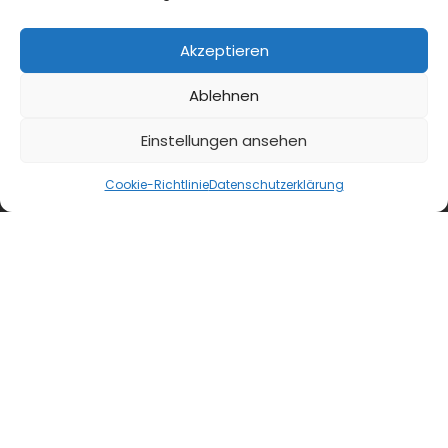
Akzeptieren
blmedien.de
Ablehnen
blgastro.de
Einstellungen ansehen
moproweb.de
Cookie-Richtlinie
Datenschutzerklärung
kaeseweb.de
fleischnet.de
diehaccpapp.de
diefleischerapp.de
diebestellapp.de
promedia-thekentv.de