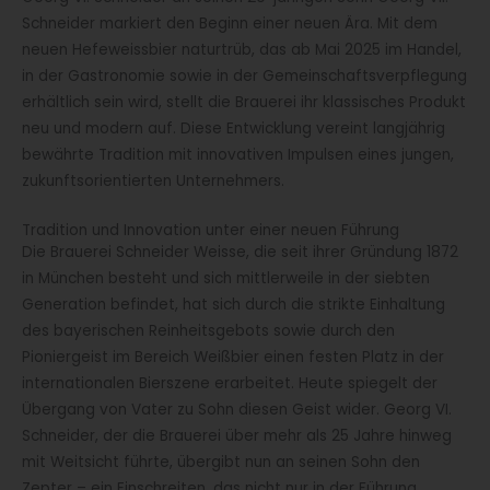
Schneider markiert den Beginn einer neuen Ära. Mit dem
neuen Hefeweissbier naturtrüb, das ab Mai 2025 im Handel,
in der Gastronomie sowie in der Gemeinschaftsverpflegung
erhältlich sein wird, stellt die Brauerei ihr klassisches Produkt
neu und modern auf. Diese Entwicklung vereint langjährig
bewährte Tradition mit innovativen Impulsen eines jungen,
zukunftsorientierten Unternehmers.
Tradition und Innovation unter einer neuen Führung
Die Brauerei Schneider Weisse, die seit ihrer Gründung 1872
in München besteht und sich mittlerweile in der siebten
Generation befindet, hat sich durch die strikte Einhaltung
des bayerischen Reinheitsgebots sowie durch den
Pioniergeist im Bereich Weißbier einen festen Platz in der
internationalen Bierszene erarbeitet. Heute spiegelt der
Übergang von Vater zu Sohn diesen Geist wider. Georg VI.
Schneider, der die Brauerei über mehr als 25 Jahre hinweg
mit Weitsicht führte, übergibt nun an seinen Sohn den
Zepter – ein Einschreiten, das nicht nur in der Führung,