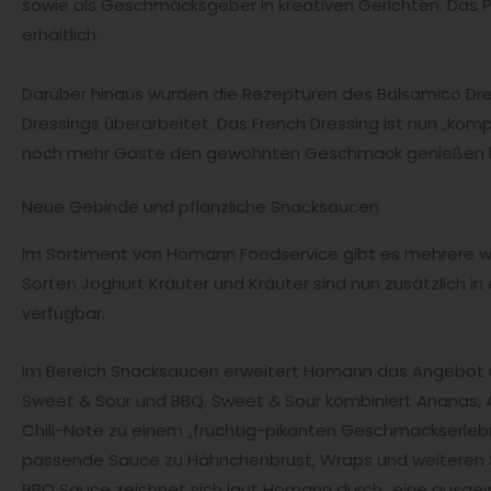
sowie als Geschmacksgeber in kreativen Gerichten. Das P
erhältlich.
Darüber hinaus wurden die Rezepturen des Balsamico Dre
Dressings überarbeitet. Das French Dressing ist nun „komp
noch mehr Gäste den gewohnten Geschmack genießen 
Neue Gebinde und pflanzliche Snacksaucen
Im Sortiment von Homann Foodservice gibt es mehrere w
Sorten Joghurt Kräuter und Kräuter sind nun zusätzlich i
verfügbar.
Im Bereich Snacksaucen erweitert Homann das Angebot 
Sweet & Sour und BBQ. Sweet & Sour kombiniert Ananas, A
Chili-Note zu einem „fruchtig-pikanten Geschmackserlebn
passende Sauce zu Hähnchenbrust, Wraps und weiteren S
BBQ Sauce zeichnet sich laut Homann durch „eine ausg