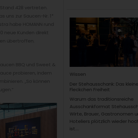
 Stand 428 vertreten.
s uns zur Saucen-Nr. 1*
astra habe HOMANN rund
 90 neue Kunden direkt
en übertroffen.
saucen BBQ und Sweet &
sauce probieren, indem
Wissen
mbinieren. „So können
Der Stehausschank: Das klein
Fleckchen Freiheit
ugen.“
Warum das traditionsreiche
Ausschankformat Stehaussch
Wirte, Brauer, Gastronomen 
Hoteliers plötzlich wieder hoc
ist....