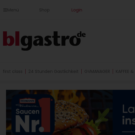
Zum
Menü
Shop
Login
Inhalt
springen
first class
24 Stunden Gastlichkeit
GVMANAGER
KAFFEE &