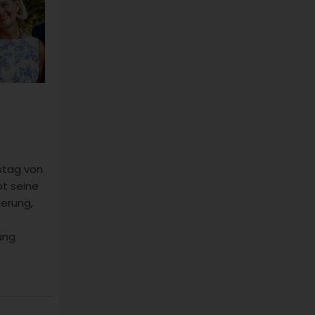
.
tstag von
t seine
ierung,
ung