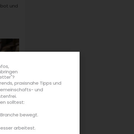
ebot und
nfos,
nbringen
etter"?
rends, praxisnahe Tipps und
 Gemeinschafts- und
tenfrei.
n solltest:
strami
e Branche bewegt.
 Kneipe
besser arbeitest.