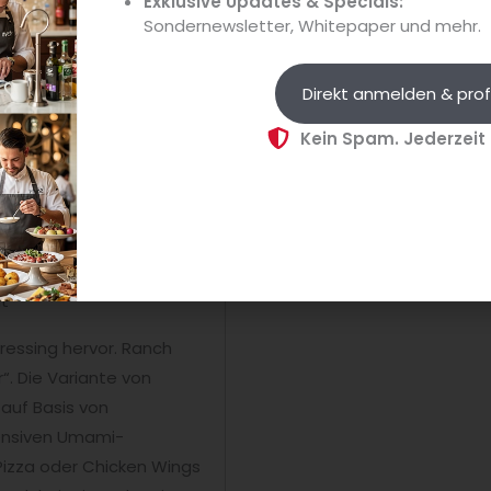
Exklusive Updates & Specials:
handwerklich hergestellte Pa
Sondernewsletter, Whitepaper und mehr.
Sandwiches ins Münchner
Stadtgebiet....
Direkt anmelden & prof
Kein Spam. Jederzeit
nt
essing hervor. Ranch
r“. Die Variante von
auf Basis von
tensiven Umami-
u Pizza oder Chicken Wings