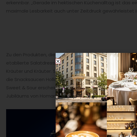
erkennbar. „Gerade im hektischen Küchenalltag ist das ein 
maximale Lesbarkeit auch unter Zeitdruck gewährleistet is
Zu den Produkten, die von dem neuen Markenauftritt profi
etablierte Salatdressings: Honig Senf, Joghurt, Balsamico,
Kräuter und Kräuter. Sie wurden Anfang Februar im neuen 
die Snacksaucen Holland Style und Burger Sauce sowie d
Sweet & Sour erscheinen im aktualisierten Design, das anl
Jubiläums von Homann entwickelt wurde.