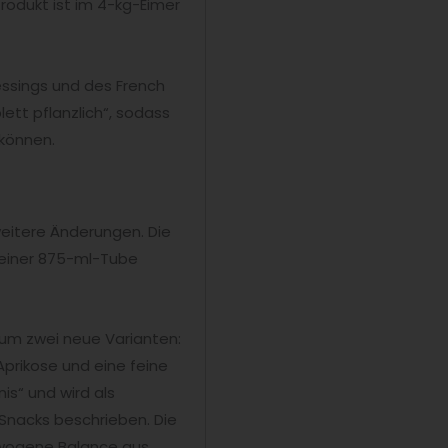
rodukt ist im 4-kg-Eimer
ssings und des French
lett pflanzlich“, sodass
können.
eitere Änderungen. Die
n einer 875-ml-Tube
um zwei neue Varianten:
prikose und eine feine
is“ und wird als
nacks beschrieben. Die
ewogene Balance aus