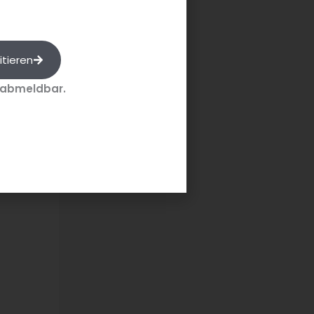
strami-
itieren
 abmeldbar.