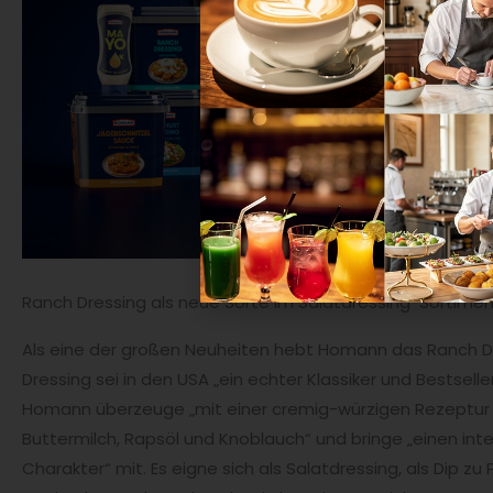
Ranch Dressing als neue Sorte im Salatdressing-Sortime
Als eine der großen Neuheiten hebt Homann das Ranch Dr
Dressing sei in den USA „ein echter Klassiker und Bestselle
Homann überzeuge „mit einer cremig-würzigen Rezeptur 
Buttermilch, Rapsöl und Knoblauch“ und bringe „einen in
Charakter“ mit. Es eigne sich als Salatdressing, als Dip z