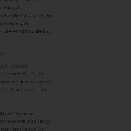
gänzung zu
ein pflanzlich und kommen
 Getreide und
Tube erhältlich, die BBQ
ge
s von Homann
e Remoulade, die der
cklich „in nichts nach“
-süßen Geschmack eigne
lich steigende
ganen Produkten steigt
veganer Remoulade im