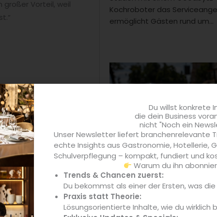
großer Vorteil, weil
Kochroboter das Serviceang
t.“
ermöglicht Gästen rund um...
tieren, zählen sechs
 French Art, Joghurt
Du willst konkrete I
Design vorgestellt. Auch
die dein Business vora
nicht "Noch ein Newsl
ie neuen Sorten BBQ und
Unser Newsletter liefert branchenrelevante T
ässlich des 150-jährigen
echte Insights aus Gastronomie, Hotellerie,
Food
Schulverpflegung – kompakt, fundiert und kos
Warum du ihn abonniere
Kneipe 80 und Oschi starten
Trends & Chancen zuerst:
Partnerschaft und bringen Pa
nach München
Du bekommst als einer der Ersten, was di
Praxis statt Theorie:
Die Kooperation zwischen der
Lösungsorientierte Inhalte, wie du wirklich 
80 und Oschi Pastrami bringt