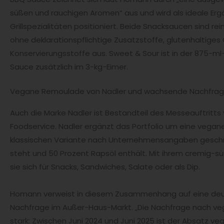
süßen und rauchigen Aromen“ aus und wird als ideale Er
Grillspezialitäten positioniert. Beide Snacksaucen sind r
ohne deklarationspflichtige Zusatzstoffe, glutenhaltiges
Konservierungsstoffe aus. Sweet & Sour ist in der 875-ml-
Sauce zusätzlich im 3-kg-Eimer.
Vegane Remoulade von Nadler und wachsende Nachfra
Auch die Marke Nadler ist Bestandteil des Messeauftritt
Foodservice. Nadler ergänzt das Portfolio um eine vegan
klassischen Variante nach Unternehmensangaben geschma
steht und 50 Prozent Rapsöl enthält. Mit ihrem cremig
sie sich für Snacks, Sandwiches, Salate oder als Dip.
Homann verweist in diesem Zusammenhang auf eine deut
Nachfrage im Außer-Haus-Markt. „Die Nachfrage nach ve
stark: Zwischen Juni 2024 und Juni 2025 ist der Absatz 