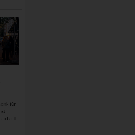
e
ank für
und
haktuell