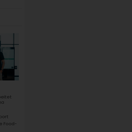
beitet
na
port
he Food-