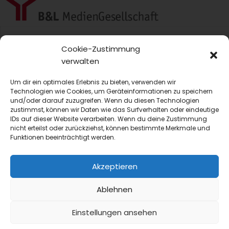
blmedien.de
Cookie-Zustimmung
verwalten
blgastro.de
Um dir ein optimales Erlebnis zu bieten, verwenden wir
moproweb.de
Technologien wie Cookies, um Geräteinformationen zu speichern
und/oder darauf zuzugreifen. Wenn du diesen Technologien
zustimmst, können wir Daten wie das Surfverhalten oder eindeutige
kaeseweb.de
IDs auf dieser Website verarbeiten. Wenn du deine Zustimmung
nicht erteilst oder zurückziehst, können bestimmte Merkmale und
fleischnet.de
Funktionen beeinträchtigt werden.
diehaccpapp.de
Akzeptieren
diefleischerapp.de
Ablehnen
diebestellapp.de
Einstellungen ansehen