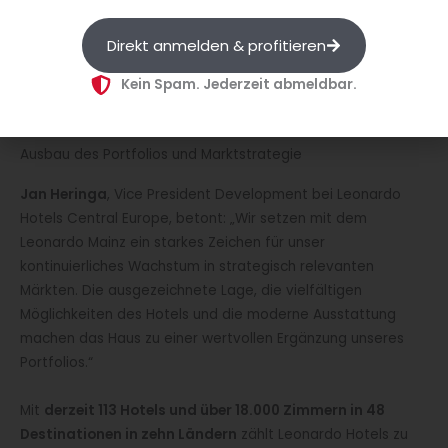
Ausgangspunkt für Besucher
, die sowohl geschäftliche
Termine als auch kulturelle Erkundungen verbinden
Direkt anmelden & profitieren
möchten. Der Standort unterstreicht somit die strategische
Kein Spam. Jederzeit abmeldbar.
Bedeutung der Investition in eine der bedeutendsten
Metropolregionen Deutschlands.
Ausbau des Portfolios und Marktstrategie
Jan Heringa
, Vice President Development bei Leonardo
Hotels Central Europe, betont: „Wir setzen mit dem
Leonardo Mainz ein starkes Zeichen für unser
kontinuierliches Wachstum in strategisch relevanten
Märkten. Die ausgezeichnete Lage, die vielfältigen
Möglichkeiten des Hotels und die moderne Ausstattung
machen das Haus zu einer wertvollen Ergänzung unseres
Portfolios.“
Mit
derzeit 113 Hotels und über 18.000 Zimmern in 48
Destinationen in zehn Ländern
zählt Leonardo Hotels zu