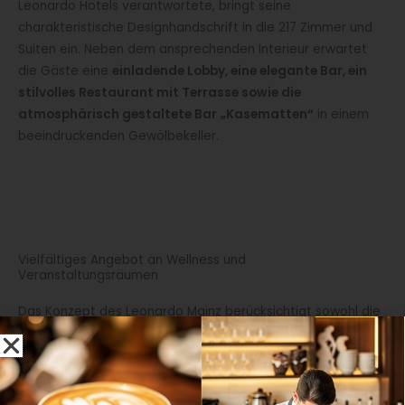
Leonardo Hotels verantwortete, bringt seine
charakteristische Designhandschrift in die 217 Zimmer und
Suiten ein. Neben dem ansprechenden Interieur erwartet
die Gäste eine
einladende Lobby, eine elegante Bar, ein
stilvolles Restaurant mit Terrasse sowie die
atmosphärisch gestaltete Bar
„Kasematten“
in einem
beeindruckenden Gewölbekeller.
Vielfältiges Angebot an Wellness und
Veranstaltungsräumen
Das Konzept des Leonardo Mainz berücksichtigt sowohl die
Ansprüche von Erholungssuchenden als auch die
Bedürfnisse von Geschäftsreisenden
. Ein großzügiger
Wellnessbereich mit Pool, zwei Saunen und einem Whirlpool
bietet den Gästen die Möglichkeit, nach einem intensiven