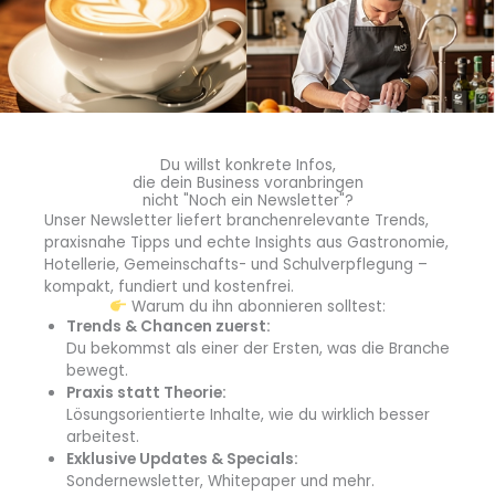
Tag zu entspannen. Darüber hinaus stehen 13 vielseitig
nutzbare Veranstaltungsräume zur Verfügung, die sich ideal
für Tagungen,
Firmenevents und gesellschaftliche
Anlässe
eignen.
Mit einer Gesamtkapazität von bis zu 225 Quadratmetern
Du willst konkrete Infos,
bietet das Hotel flexible Lösungen, die den steigenden
die dein Business voranbringen
nicht "Noch ein Newsletter"?
Anforderungen an moderne Tagungs- und Eventstätten
Unser Newsletter liefert branchenrelevante Trends,
gerecht werden.
praxisnahe Tipps und echte Insights aus Gastronomie,
Hotellerie, Gemeinschafts- und Schulverpflegung –
Zentrale Lage und kultureller Mehrwert
kompakt, fundiert und kostenfrei.
Warum du ihn abonnieren solltest:
Das Leonardo Mainz profitiert von seiner
zentralen Lage
,
Trends & Chancen zuerst:
Du bekommst als einer der Ersten, was die Branche
die nur wenige Gehminuten von der historischen Altstadt
bewegt.
entfernt liegt. Diese Lage ermöglicht es den Gästen,
Praxis statt Theorie:
Sehenswürdigkeiten wie die barocke Zitadelle Mainz und die
Lösungsorientierte Inhalte, wie du wirklich besser
Überreste des Römischen Theaters mühelos zu erreichen.
arbeitest.
Die unmittelbare Nähe zu zahlreichen Gastronomie- und
Exklusive Updates & Specials:
Sondernewsletter, Whitepaper und mehr.
Kulturangeboten macht das Hotel zu einem
idealen