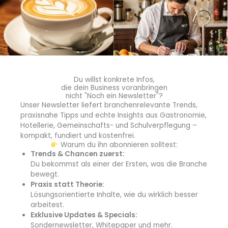
„Als Regional General Manager gratuliere ich dem
gesamten Team des Pentahotels Leipzig herzlich. Die
Modernisierung zeigt, wie wir Stil, Komfort und
Nachhaltigkeit miteinander verbinden. Von Leipziger
Design-Highlights bis zum digitalen Türschließsystem – wir
gestalten den Wandel konsequent nach den Bedürfnissen
unserer Gäste“, erläutert
Christian Kessler
, Regional
Du willst konkrete Infos,
General Manager von den Pentahotels Leipzig, Kassel,
die dein Business voranbringen
nicht "Noch ein Newsletter"?
Eisenach und Wiesbaden.
Unser Newsletter liefert branchenrelevante Trends,
praxisnahe Tipps und echte Insights aus Gastronomie,
Zeitplan und Zielsetzung bis Ende 2025
Hotellerie, Gemeinschafts- und Schulverpflegung –
kompakt, fundiert und kostenfrei.
Das Pentahotel Leipzig plant, sämtliche Maßnahmen bis
Warum du ihn abonnieren solltest:
Dezember 2025 abzuschließen
. Damit will das Pentahotel
Trends & Chancen zuerst:
Du bekommst als einer der Ersten, was die Branche
Leipzig ein modernes Umfeld für Business- und Leisure-
bewegt.
Gäste schaffen und zugleich das
Nachbarschaftsgefühl
Praxis statt Theorie:
stärken, für das die Marke steht. Weitere Details zum
Lösungsorientierte Inhalte, wie du wirklich besser
Objekt finden Interessierte auf der Website des
arbeitest.
Unternehmens unter
Pentahotel Leipzig
.
Exklusive Updates & Specials:
Sondernewsletter, Whitepaper und mehr.