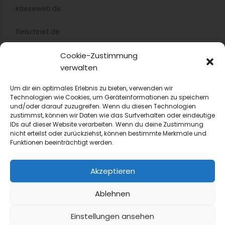
kaeseweb.de
fleischnet.de
Cookie-Zustimmung
diehaccpapp.de
verwalten
diefleischerapp.de
Um dir ein optimales Erlebnis zu bieten, verwenden wir
Technologien wie Cookies, um Geräteinformationen zu speichern
diebestellapp.de
und/oder darauf zuzugreifen. Wenn du diesen Technologien
zustimmst, können wir Daten wie das Surfverhalten oder eindeutige
promedia-thekentv.de
IDs auf dieser Website verarbeiten. Wenn du deine Zustimmung
nicht erteilst oder zurückziehst, können bestimmte Merkmale und
Funktionen beeinträchtigt werden.
Shop
Akzeptieren
Mediadaten
Ablehnen
Newsletter Anmeldung
Einstellungen ansehen