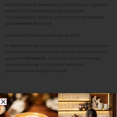
umfasst Möbel, Bodenbeläge und Beleuchtung. Ergänzend
installiert das Pentahotel Leipzig ein digitales
Türschließsystem, das laut Unternehmen mehr
Komfort
und Sicherheit
bieten soll.
Gastronomieflächen werden neu gedacht
Im
Restaurant
des Pentahotel Leipzig entsteht eine neue
Raumaufteilung mit modernem Mobiliar, Buffets und einer
geplanten
Showküche
. Zusätzliche Stauraumlösungen
sowie neue Bezüge für Sitzbänke runden die
gastronomische Neugestaltung ab.
Stimmen aus dem Management