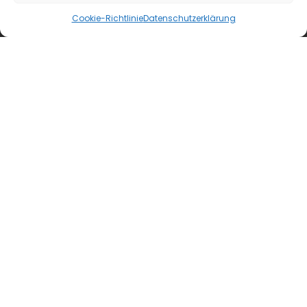
Registrierung für Abokunden
Cookie-Richtlinie
Datenschutzerklärung
Kontakt
AGB
Wiederrufsbelehrung
Datenschutzerklärung
Impressum
Cookie-Richtlinie (EU)
B&L MedienGesellschaft mbH & Co. KG
Postfach 10 02 20
40702 Hilden