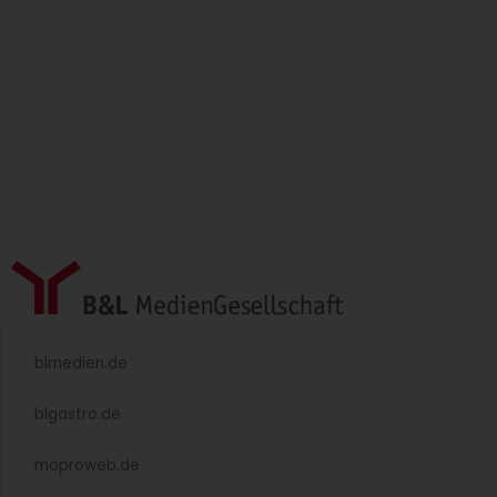
blmedien.de
blgastro.de
moproweb.de