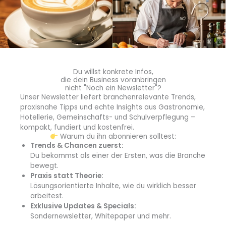
Gründer Paul Nicolau beschreibt den Kern des Konzepts:
„Mein Oktopus-Kebab ist frischer und gesünder als das
herkömmliche Angebot, ohne dabei für den Gaumen
völlig fremd zu sein.“ Er stellt dem Angebot der Pescobar
den klassischen Döner gegenüber: „Während klassischer
Döner oft aus stark verarbeitetem Fleisch mit vielen
Du willst konkrete Infos,
gesättigten Fettsäuren und versteckten Zusatzstoffen
die dein Business voranbringen
besteht, setzen wir auf ein unverfälschtes Naturprodukt.
nicht "Noch ein Newsletter"?
Unser Newsletter liefert branchenrelevante Trends,
Oktopus liefert hochwertige Proteine und wertvolle
praxisnahe Tipps und echte Insights aus Gastronomie,
Omega 3 Fettsäuren, die das Herz-Kreislauf-System
Hotellerie, Gemeinschafts- und Schulverpflegung –
unterstützen. In Kombination mit frischem Gemüse und
kompakt, fundiert und kostenfrei.
gesunden Fetten in unseren Saucen bieten wir eine
Warum du ihn abonnieren solltest:
Trends & Chancen zuerst:
Mahlzeit, die nährstoffreicher und gleichzeitig deutlich
Du bekommst als einer der Ersten, was die Branche
kalorienärmer ist als die Fleischvariante.“
bewegt.
Praxis statt Theorie:
Quelle:
Pescobar
Lösungsorientierte Inhalte, wie du wirklich besser
arbeitest.
Exklusive Updates & Specials:
Sondernewsletter, Whitepaper und mehr.