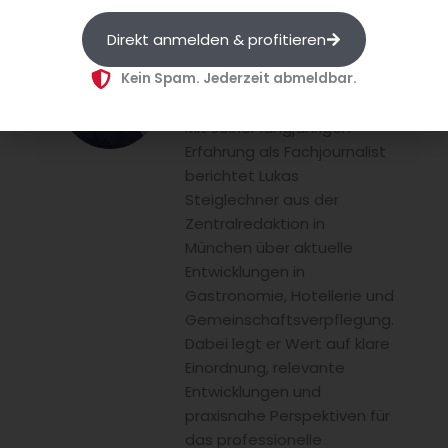
Direkt anmelden & profitieren
Lukas
Kein Spam. Jederzeit abmeldbar.
Steiglechner
Mit seiner langjährigen
Erfahrung als Fachjournalist
berichtet Lukas
Steiglechner aus der
Zentralredaktion in
München über aktuelle
Entwicklungen in
Gastronomie, Hotellerie und
Gemeinschaftsverpflegung.
Dabei legt er Wert auf klare
Einordnung, relevante
Entwicklungen und
praxisnahe Perspektiven für
das professionelle