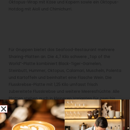
Oktopus-Wrap mit Käse und Kapern sowie ein Oktopus-
Hotdog mit Aioli und Chimichurri.
Für Gruppen bietet das Seafood-Restaurant mehrere
Sharing-Platten an. Die 4,7 Kilo schwere „Top of the
World“-Platte kombiniert Black-Tiger-Garnelen,
Steinbutt, Hummer, Oktopus, Calamari, Muscheln, Polenta
und Kartoffeln und beinhaltet eine Flasche Wein. Die
Flusskrebse-Platte mit 1,25 Kilo umfasst frisch
zubereitete Flusskrebse und weitere Meeresfrüchte. Alle
Platten stehen auch in kleineren Varianten für zwei bis
drei Personen zur Verfügung und werden jeweils mit
einer Flasche Weißwein oder Rosé serviert.
Gesundheitsversprechen und Produktpositionierung