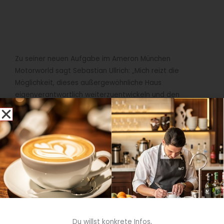
Zu seiner neuen Aufgabe im Ameron München
Motorworld sagt Sebastian Ullrich: „Mich reizt die
Möglichkeit, dieses außergewöhnliche Haus
eigenverantwortlich weiterzuentwickeln und den
Erlebnischarakter noch stärker in den Mittelpunkt zu
rücken – sei es für Gäste auf einem Stopover in Richtung
Süden oder für einen längeren Aufenthalt in München.
Darüber hinaus sehe ich großes Potenzial in der engen
Zusammenarbeit mit der Motorworld sowie mit
ausgewählten Partnern, um unseren Gästen ein noch
ganzheitlicheres Erlebnis zu bieten.“
Profil und Angebot des Ameron München Motorworld
Das Ameron München Motorworld verfügt über 156
Du willst konkrete Infos,
Designzimmer, deren Interieur eine Hommage an die