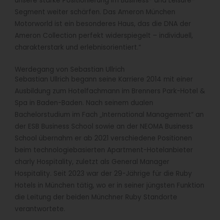
unsere starke Positionierung im Business- und Leisure-
Segment weiter schärfen. Das Ameron München
Motorworld ist ein besonderes Haus, das die DNA der
Ameron Collection perfekt widerspiegelt – individuell,
charakterstark und erlebnisorientiert.“
Werdegang von Sebastian Ullrich
Sebastian Ullrich begann seine Karriere 2014 mit einer
Ausbildung zum Hotelfachmann im Brenners Park-Hotel &
Spa in Baden-Baden. Nach seinem dualen
Bachelorstudium im Fach „International Management“ an
der ESB Business School sowie an der NEOMA Business
School übernahm er ab 2021 verschiedene Positionen
beim technologiebasierten Apartment-Hotelanbieter
charly Hospitality, zuletzt als General Manager
Hospitality. Seit 2023 war der 29-Jährige für die Ruby
Hotels in München tätig, wo er in seiner jüngsten Funktion
die Leitung der beiden Münchner Ruby Standorte
verantwortete.