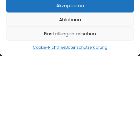
moproweb.de
Akzeptieren
Ablehnen
kaeseweb.de
Einstellungen ansehen
fleischnet.de
Cookie-Richtlinie
Datenschutzerklärung
diehaccpapp.de
diefleischerapp.de
diebestellapp.de
promedia-thekentv.de
Shop
Mediadaten