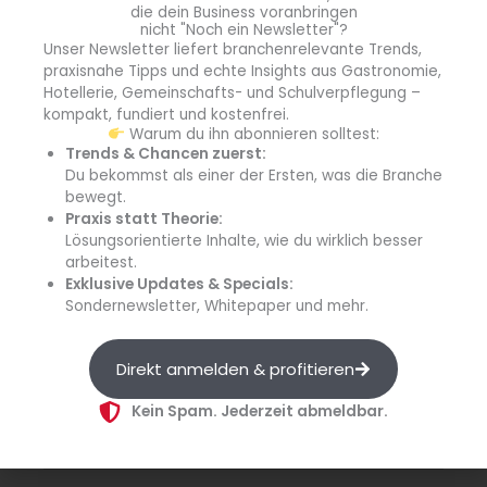
die dein Business voranbringen
Welt des Motorsports ist. Der industrielle Charme des
nicht "Noch ein Newsletter"?
Unser Newsletter liefert branchenrelevante Trends,
historischen Bahnausbesserungswerks verbindet sich mit
praxisnahe Tipps und echte Insights aus Gastronomie,
zeitgenössischem Design, ausgewählten Automobil-
Hotellerie, Gemeinschafts- und Schulverpflegung –
Accessoires und inspirierender Kunst. Zu den
kompakt, fundiert und kostenfrei.
Besonderheiten gehören zwei Themenzimmer sowie drei
Warum du ihn abonnieren solltest:
Trends & Chancen zuerst:
Car & Bike Studios, in denen Gäste ihre zwei- oder
Du bekommst als einer der Ersten, was die Branche
vierrädrigen Fahrzeuge – lediglich durch eine
bewegt.
Glasscheibe getrennt – auch über Nacht im Blick
Praxis statt Theorie:
behalten können.
Lösungsorientierte Inhalte, wie du wirklich besser
arbeitest.
Exklusive Updates & Specials:
Kulinarisch setzt das hauseigene Restaurant BACiO della
Sondernewsletter, Whitepaper und mehr.
Mamma auf authentische italienische Küche. Ein
moderner Spa-Bereich mit Gym bietet Raum für
Entspannung und Fitness.
Direkt anmelden & profitieren
Kein Spam. Jederzeit abmeldbar.