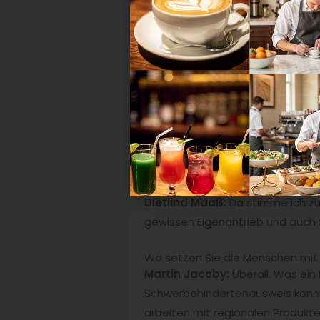
Behinderung.
Was müssen Menschen mit Beeint
Martin Jacoby:
Man muss Bock au
Aber gerade Menschen mit einem 
dabei sein können und aufrichtige
Dietlind Maaß:
Da stimme ich zu.
gewissen Eigenantrieb und auch 
Wo setzen Sie die Menschen mit
Martin Jacoby:
Überall. Was ein
Schwerbehindertenausweis könne
arbeiten mit regionalen Produkten