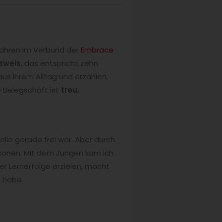
 Jahren im Verbund der
Embrace
sweis
, das entspricht zehn
us ihrem Alltag und erzählen,
e Belegschaft ist
treu,
telle gerade frei war. Aber durch
rsonen. Mit dem Jungen kam ich
ter Lernerfolge erzielen, macht
t habe.