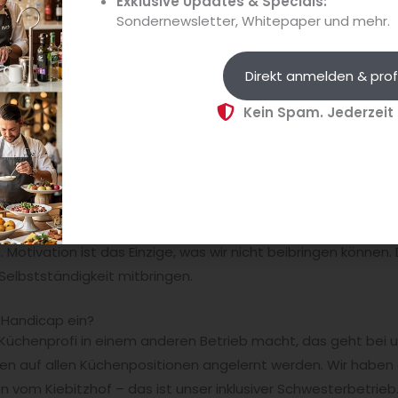
Exklusive Updates & Specials:
Sondernewsletter, Whitepaper und mehr.
Direkt anmelden & prof
Kein Spam. Jederzeit
rächtigung mitbringen, um bei Ihnen arbeiten zu können?
f die Arbeit haben, gerade in der Gastronomie. Die Arbeits
Handicap sind im Leben oft hintenangestanden. Wenn sie n
 Anerkennung ernten, dann profitieren alle Beteiligten.
 Motivation ist das Einzige, was wir nicht beibringen können
Selbstständigkeit mitbringen.
 Handicap ein?
 Küchenprofi in einem anderen Betrieb macht, das geht bei u
n auf allen Küchenpositionen angelernt werden. Wir haben
 vom Kiebitzhof – das ist unser inklusiver Schwesterbetrieb.