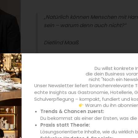
„Natürlich können Menschen mit Han
sein – warum denn auch nicht?“
Dietlind Maaß
Du willst konkrete I
die dein Business vora
nicht "Noch ein Newsl
Unser Newsletter liefert branchenrelevante T
echte Insights aus Gastronomie, Hotellerie,
n (Quelle:
Schulverpflegung – kompakt, fundiert und kos
g Sauer)
Warum du ihn abonniere
Trends & Chancen zuerst:
Du bekommst als einer der Ersten, was di
e Menschen, die bei Ihnen arbeiten?
Praxis statt Theorie:
iedlich. Wir haben Kollegen mit kognitiven Einschränkungen,
Lösungsorientierte Inhalte, wie du wirklich 
 psychischer Erkrankung, mit einer Seheinschränkung oder s