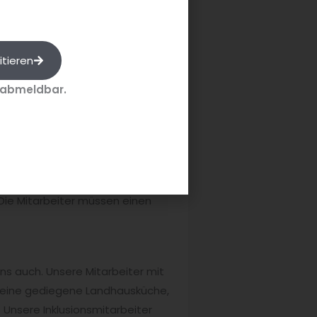
itieren
 abmeldbar.
zeiten sagen nicht jedem zu.
un erleben, dass sie vorne
. Die Mitarbeiter müssen einen
ns auch. Unsere Mitarbeiter mit
 eine gediegene Landhausküche,
 Unsere Inklusionsmitarbeiter