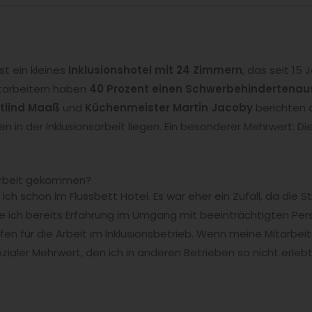
st ein kleines
Inklusionshotel mit 24 Zimmern
, das seit 15
itarbeitern haben
40 Prozent einen Schwerbehindertenau
etlind Maaß
und
Küchenmeister Martin Jacoby
berichten a
 in der Inklusionsarbeit liegen. Ein besonderer Mehrwert: Di
nsarbeit gekommen?
 ich schon im Flussbett Hotel. Es war eher ein Zufall, da die S
e ich bereits Erfahrung im Umgang mit beeinträchtigten Pe
offen für die Arbeit im Inklusionsbetrieb. Wenn meine Mitarbei
sozialer Mehrwert, den ich in anderen Betrieben so nicht erleb