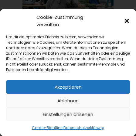
Cookie-Zustimmung
GVMANAGER
verwalten
Fachtagung
Um dir ein optimales Erlebnis zu bieten, verwenden wir
VKK Herbstakademie 2026: Praxisnahe Workshops
Technologien wie Cookies, um Geräteinformationen zu speichern
und kollegialer Austausch
und/oder darauf zuzugreifen. Wenn du diesen Technologien
Mit einem modular kombinierbaren,
zustimmst, können wir Daten wie das Surfverhalten oder eindeutige
IDs auf dieser Website verarbeiten. Wenn du deine Zustimmung
praxisbezogenen Programm lädt der Verband
nicht erteilst oder zurückziehst, können bestimmte Merkmale und
der Küchenleitung zu seiner VKK
Funktionen beeinträchtigt werden.
Herbstakademie 2026 am 14. und 15....
Akzeptieren
Ablehnen
Einstellungen ansehen
Cookie-Richtlinie
Datenschutzerklärung