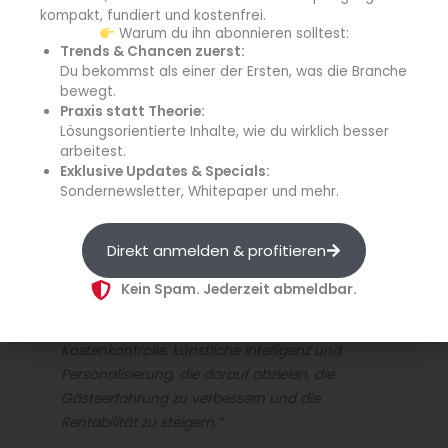
steigern. Hoteliers teilen hierbei auch ihre Erfahrungen,
kompakt, fundiert und kostenfrei.
so dass man von Kollegen lernen kann.
Warum du ihn abonnieren solltest:
Trends & Chancen zuerst:
Du bekommst als einer der Ersten, was die Branche
bewegt.
Praxis statt Theorie:
Lösungsorientierte Inhalte, wie du wirklich besser
arbeitest.
Exklusive Updates & Specials:
Sondernewsletter, Whitepaper und mehr.
Direkt anmelden & profitieren
Kein Spam. Jederzeit abmeldbar.
„Auf der Agenda sind Themen wie
Kostenkontrolle, künstliche Intelligenz und
Personalisierung, die darauf abzielen, die
Gästeerfahrung zu verbessern und die
Rentabilität zu steigern.“