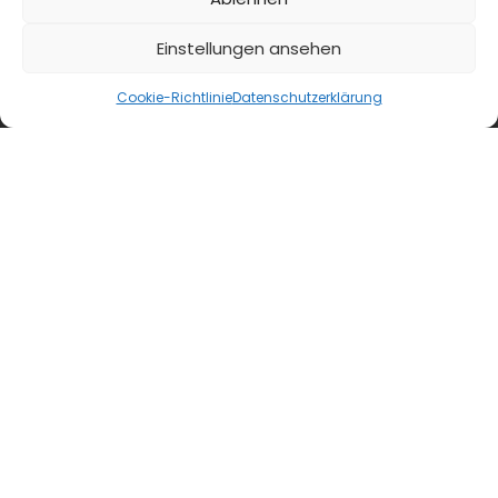
Einstellungen ansehen
blmedien.de
Cookie-Richtlinie
Datenschutzerklärung
blgastro.de
moproweb.de
kaeseweb.de
fleischnet.de
diehaccpapp.de
diefleischerapp.de
diebestellapp.de
promedia-thekentv.de