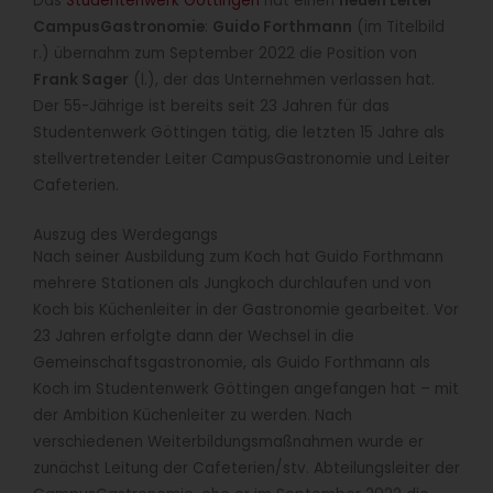
Das
Studentenwerk Göttingen
hat einen
neuen Leiter
CampusGastronomie
:
Guido Forthmann
(im Titelbild
r.) übernahm zum September 2022 die Position von
Frank Sager
(l.), der das Unternehmen verlassen hat.
Der 55-Jährige ist bereits seit 23 Jahren für das
Studentenwerk Göttingen tätig, die letzten 15 Jahre als
stellvertretender Leiter CampusGastronomie und Leiter
Cafeterien.
Auszug des Werdegangs
Nach seiner Ausbildung zum Koch hat Guido Forthmann
mehrere Stationen als Jungkoch durchlaufen und von
Koch bis Küchenleiter in der Gastronomie gearbeitet. Vor
23 Jahren erfolgte dann der Wechsel in die
Gemeinschaftsgastronomie, als Guido Forthmann als
Koch im Studentenwerk Göttingen angefangen hat – mit
der Ambition Küchenleiter zu werden. Nach
verschiedenen Weiterbildungsmaßnahmen wurde er
zunächst Leitung der Cafeterien/stv. Abteilungsleiter der