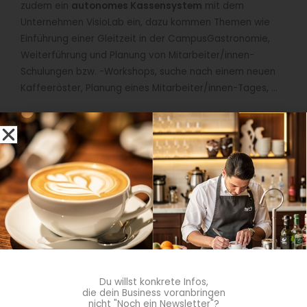
zudem ein
autonomes Kassensystem
mit dem
Unternehmen VisioLab ein, dazu kommen Themen wie
Einführung einer Gleitzeit in der CampusGastronomie,
Weiterführung und Planung von Mitarbeiter/innen-
Schulungen bzw. -Workshops, suche nach einem neuen
Kaffeeröster, Planung eines Mitarbeiter/innen-Tages, …
Seit 23 Jahren sind Sie bereits für das Studentenwerk
Göttingen tätig – was ist Ihnen in dieser Zeit besonders
im Gedächtnis geblieben?
In 23 Jahren Studentenwerk Göttingen ist natürlich sehr
viel geschehen. Dabei habe ich viele interessante
Menschen kennengelernt – sowohl im Unternehmen aber
auch in der großen Studentenwerks-Familie.
Eine Entwicklung möchte ich herausgreifen: Die
Umstellung von der Bandausgabe, über das
FreeFlow-Konzept bis hin zur rein
Du willst konkrete Infos,
vegetarisch/veganen Mensa
und dem damit
die dein Business voranbringen
veränderten Ernährungsverhalten. Die Mensen haben an
nicht "Noch ein Newsletter"?