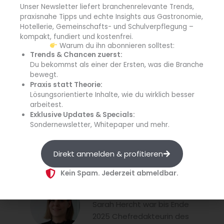
Unser Newsletter liefert branchenrelevante Trends,
Bedeutung gewonnen und sich einen höheren
praxisnahe Tipps und echte Insights aus Gastronomie,
Stellenwert erarbeitet. Wir sind
Trendsetter
, da unsere
Hotellerie, Gemeinschafts- und Schulverpflegung –
Gäste immer jung bleiben. Das bedeutet auch immer ein
kompakt, fundiert und kostenfrei.
trendiges Angebot zu haben und offen für neue Technik
Warum du ihn abonnieren solltest:
Trends & Chancen zuerst:
und Abläufe zu sein. Ich lege viel Wert auf
Du bekommst als einer der Ersten, was die Branche
Wertschätzung – bei unseren Gästen, aber auch bei
bewegt.
unseren Mitarbeitern/innen.
Praxis statt Theorie:
Lösungsorientierte Inhalte, wie du wirklich besser
Herzlichen Dank für das Gespräch!
arbeitest.
Quelle: B&L MedienGesellschaft, Forthmann
Exklusive Updates & Specials:
Sondernewsletter, Whitepaper und mehr.
Direkt anmelden & profitieren
Kein Spam. Jederzeit abmeldbar.
Sarah Hercht
Sarah Hercht war bis Ende
2025 Chefredakteurin des