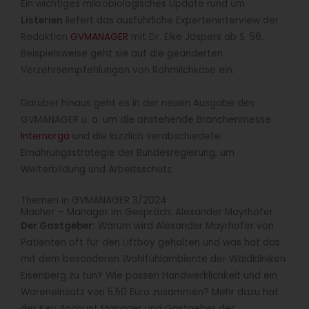
Ein wichtiges mikrobiologisches Update rund um
Listerien
liefert das ausführliche Experteninterview der
Redaktion
GVMANAGER
mit Dr. Elke Jaspers ab S. 56.
Beispielsweise geht sie auf die geänderten
Verzehrsempfehlungen von Rohmilchkäse ein.
Darüber hinaus geht es in der neuen Ausgabe des
GVMANAGER u. a. um die anstehende Branchenmesse
Internorga
und die kürzlich verabschiedete
Ernährungsstrategie der Bundesregierung, um
Weiterbildung und Arbeitsschutz.
Themen in GVMANAGER 3/2024
Macher – Manager im Gespräch: Alexander Mayrhofer
Der Gastgeber:
Warum wird Alexander Mayrhofer von
Patienten oft für den Liftboy gehalten und was hat das
mit dem besonderen Wohlfühlambiente der Waldkliniken
Eisenberg zu tun? Wie passen Handwerklichkeit und ein
Wareneinsatz von 5,50 Euro zusammen? Mehr dazu hat
der Key Account Manager und Gastgeber der