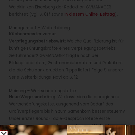
Waldkliniken Eisenberg der Redaktion GVMANAGER
berichtet (vgl. S. 8ff sowie
in diesem Online-Beitrag
).
Management – Weiterbildung
Küchenmeister versus
Verpflegungsbetriebswirt:
Welche Qualifizierung ist für
künftige Führungskräfte eines Verpflegungsbetriebs
zielführender? GVMANAGER fragte nach bei
Bildungsanbietern, Gastronomieberatern und Praktikern,
die die Schulbank drückten. Tipps liefert Folge 9 unserer
Serie Weiterbildungs-Navi ab S. 12.
Meinung – Wertschöpfungskette
Neue Wege sind nötig:
Wie lässt sich die bioregionale
Wertschöpfungskette, ausgehend vom Bedarf des
Großverpflegers bis hin zum Samenkorn besser steuern?
Unser erstes Round-Table-Gespräch lotete erste
Ansätze aus – und machte allen Lust und Mut auf mehr.
Welches Resümee die fünf Teilnehmer der Runde