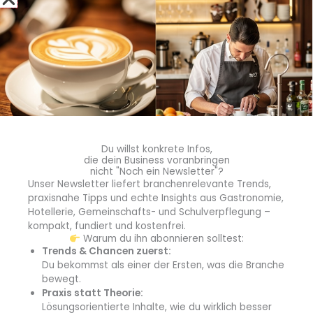
gezogen haben, die an verschiedenen Stationen der
bioregionalen Wertschöpfungskette agieren, lesen Sie
ab S. 18.
Konzept – Kustermannpark/Tailor Made Catering
Einen Schritt voraus:
Im Münchner Kustermannpark
leisten drei Mitarbeiter rund 300 Mittagessen –
Fullservice und Spülen sowie hohe Handwerklichkeit
inklusive. Dabei ist jedes Essen innerhalb von drei Minuten
Du willst konkrete Infos,
nach Bestellung beim Gast. Das Erfolgsrezept? Micro-
die dein Business voranbringen
nicht "Noch ein Newsletter"?
Kitchen und Digitalisierung sowie Urheber Thomas
Unser Newsletter liefert branchenrelevante Trends,
Kisters. Mehr dazu lesen Sie ab S. 26.
praxisnahe Tipps und echte Insights aus Gastronomie,
Hotellerie, Gemeinschafts- und Schulverpflegung –
Konzept – Kasino im StMELFT
kompakt, fundiert und kostenfrei.
Bioregional bayerisches Best-Practice:
Isst Mann oder
Warum du ihn abonnieren solltest:
Trends & Chancen zuerst:
Frau im neu eröffneten Kasino des Bayerischen
Du bekommst als einer der Ersten, was die Branche
Ernährungsministeriums besonders gesund? Nicht
bewegt.
zwingend! Aber besonders bioregional. Wie das Konzept
Praxis statt Theorie:
von Betreiber Organic Garden konkret aussieht, lesen Sie
Lösungsorientierte Inhalte, wie du wirklich besser