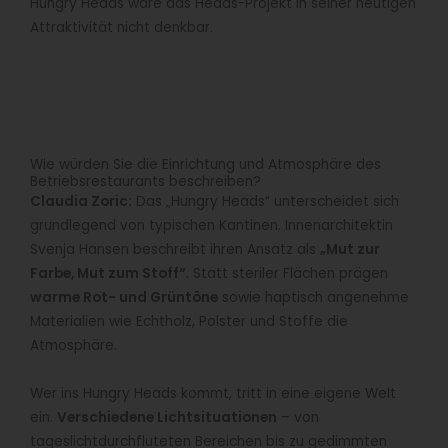
Hungry Heads wäre das Heads-Projekt in seiner heutigen
Attraktivität nicht denkbar.
Wie würden Sie die Einrichtung und Atmosphäre des
Betriebsrestaurants beschreiben?
Claudia Zoric:
Das „Hungry Heads“ unterscheidet sich
grundlegend von typischen Kantinen. Innenarchitektin
Svenja Hansen beschreibt ihren Ansatz als
„Mut zur
Farbe, Mut zum Stoff“
. Statt steriler Flächen prägen
warme Rot- und Grüntöne
sowie haptisch angenehme
Materialien wie Echtholz, Polster und Stoffe die
Atmosphäre.
Wer ins Hungry Heads kommt, tritt in eine eigene Welt
ein.
Verschiedene Lichtsituationen
– von
tageslichtdurchfluteten Bereichen bis zu gedimmten