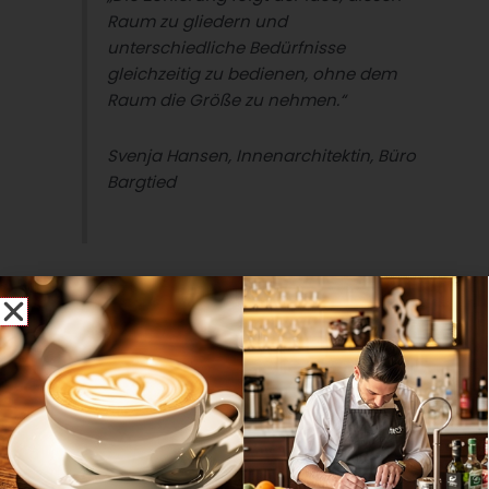
Raum zu gliedern und
unterschiedliche Bedürfnisse
gleichzeitig zu bedienen, ohne dem
Raum die Größe zu nehmen.“
Svenja Hansen, Innenarchitektin, Büro
Bargtied
Welche unterschiedlichen Bereiche und Zonen gibt es?
Svenja Hansen:
Wir haben
1.300 Quadratmeter Fläche
und bis zu sieben Meter Deckenhöhe
. Diese Zahlen sind
Herausforderung und Chance
gewesen. Die Zonierung
folgt der Idee, diesen Raum zu gliedern und
unterschiedliche Bedürfnisse gleichzeitig zu bedienen,
ohne dem Raum die Größe zu nehmen. Es gibt
kommunikative Flächen
für lebendigen Austausch,