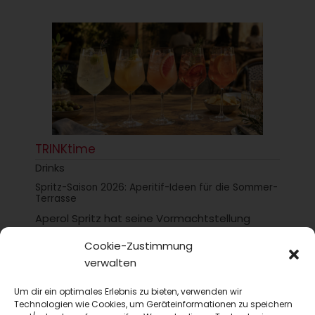
TRINKtime
Drinks
Spritz-Saison 2026: Aperitif-Ideen für die Sommer-
Terrasse
Aperol Spritz hat seine Vormachtstellung
gehalten, aber was spricht gegen
Cookie-Zustimmung
Abwechslung? Wir stellen hier ein paar
verwalten
Optionen für die diesjährige...
Um dir ein optimales Erlebnis zu bieten, verwenden wir
Technologien wie Cookies, um Geräteinformationen zu speichern