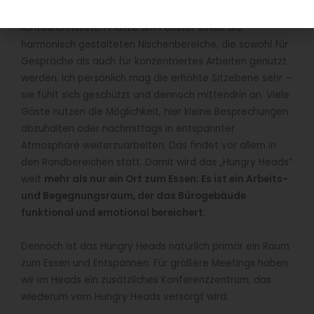
bei gut 300 Plätzen im Innenbereich. Sehr beliebt sind die
lichtdurchfluteten Plätze am Fenster sowie die
harmonisch gestalteten Nischenbereiche, die sowohl für
Gespräche als auch für konzentriertes Arbeiten genutzt
werden. Ich persönlich mag die erhöhte Sitzebene sehr –
sie fühlt sich geschützt und dennoch mittendrin an. Viele
Gäste nutzen die Möglichkeit, hier kleine Besprechungen
abzuhalten oder nachmittags in entspannter
Atmosphäre weiterzuarbeiten. Das findet vor allem in
den Randbereichen statt. Damit wird das „Hungry Heads“
weit
mehr als nur ein Ort zum Essen: Es ist ein Arbeits-
und Begegnungsraum, der das Bürogebäude
funktional und emotional bereichert.
Dennoch ist das Hungry Heads natürlich primär ein Raum
zum Essen und Entspannen. Für größere Meetings haben
wir im Heads ein zusätzliches Konferenzzentrum, das
wiederum vom Hungry Heads versorgt wird.