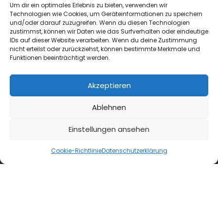
Um dir ein optimales Erlebnis zu bieten, verwenden wir
Technologien wie Cookies, um Geräteinformationen zu speichern
und/oder darauf zuzugreifen. Wenn du diesen Technologien
zustimmst, können wir Daten wie das Surfverhalten oder eindeutige
IDs auf dieser Website verarbeiten. Wenn du deine Zustimmung
nicht erteilst oder zurückziehst, können bestimmte Merkmale und
Funktionen beeinträchtigt werden.
Akzeptieren
Ablehnen
blmedien.de
Einstellungen ansehen
blgastro.de
Cookie-Richtlinie
Datenschutzerklärung
moproweb.de
kaeseweb.de
fleischnet.de