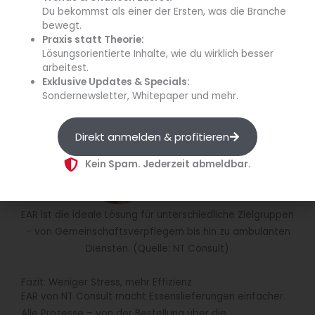
Du bekommst als einer der Ersten, was die Branche
bewegt.
Praxis statt Theorie:
Lösungsorientierte Inhalte, wie du wirklich besser
arbeitest.
Exklusive Updates & Specials:
Sondernewsletter, Whitepaper und mehr.
Direkt anmelden & profitieren
Kein Spam. Jederzeit abmeldbar.
EAR ist die ideale Lösung für unterschiedliche Zielgruppen
– von Gemeinschaftsverpflegern bis hin zu ambulanten
Diensten. (Quelle: NT Consult)
Fazit: Weniger Stress, mehr Effizienz
EAR von NT Consult macht Essenslieferungen einfacher.
Alle Prozesse – von der Bestellung über die