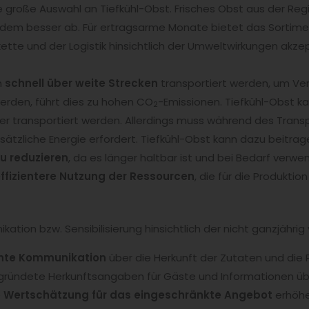
 große Auswahl an Tiefkühl-Obst. Frisches Obst aus der Regi
dem besser ab. Für ertragsarme Monate bietet das Sortimen
lkette und der Logistik hinsichtlich der Umweltwirkungen akze
n
schnell über weite Strecken
transportiert werden, um Ve
werden, führt dies zu hohen CO
-Emissionen. Tiefkühl-Obst ka
2
r transportiert werden. Allerdings muss während des Transp
ätzliche Energie erfordert. Tiefkühl-Obst kann dazu beitrag
u reduzieren
, da es länger haltbar ist und bei Bedarf verw
ffizientere Nutzung der Ressourcen
, die für die Produkt
ation bzw. Sensibilisierung hinsichtlich der nicht ganzjähri
nte Kommunikation
über die Herkunft der Zutaten und die 
Begründete Herkunftsangaben für Gäste und Informationen üb
e
Wertschätzung für das eingeschränkte Angebot
erhöhe