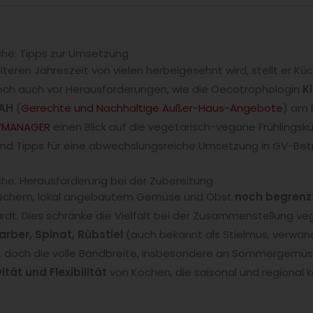
che: Tipps zur Umsetzung
teren Jahreszeit von vielen herbeigesehnt wird, stellt er Küc
och auch vor Herausforderungen, wie die Oecotrophologin
K
NAH
(
Gerechte und Nachhaltige Außer-Haus-Angebote
) am 
VMANAGER
einen Blick auf die vegetarisch-vegane Frühlingsk
nd Tipps für eine abwechslungsreiche Umsetzung in GV-Bet
he: Herausforderung bei der Zubereitung
 frischem, lokal angebautem Gemüse und Obst
noch begrenz
ardt. Dies schränke die Vielfalt bei der Zusammenstellung ve
rber, Spinat, Rübstiel
(auch bekannt als Stielmus, verwan
, doch die volle Bandbreite, insbesondere an Sommergemüse
ität und Flexibilität
von Köchen, die saisonal und regional