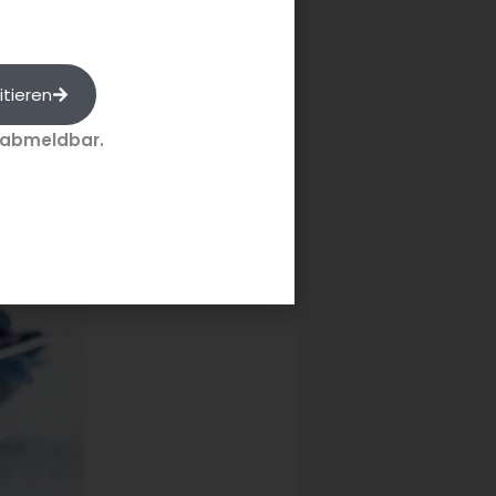
itieren
 abmeldbar.
r Haltbarmachung
von Obst und
er Einmachen.