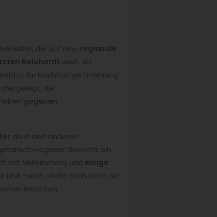
henleiter, die auf eine
regionale
irsten Reichardt
weiß. Als
Institut für Nachhaltige Ernährung
üche gelegt, die
rieben gegeben.
ter
als in den anderen
getarisch-veganer Gerichte ein.
dt mit Mairübchen) und
einige
 und -obst, steht noch nicht zur
 kochen möchten.