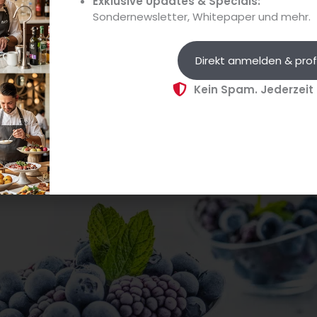
Exklusive Updates & Specials:
Sondernewsletter, Whitepaper und mehr.
Direkt anmelden & prof
Kein Spam. Jederzeit
st und Gemüse verlängern
e verweist sie zudem auf verschiedene
Möglichkeiten de
 durch Konservieren, Fermentieren, Einlegen, Einfrieren od