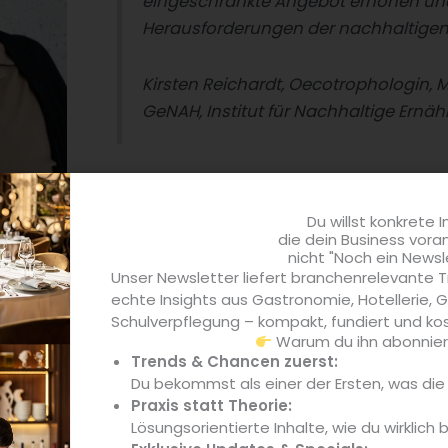
eingeschränkte Angebot
erhöhen und
Herausforderungen der nachhaltigen
Kirsten Reichardt, Oecotrophologin, M
GeNAH, Institut für Nachhaltige Ernä
Du willst konkrete I
die dein Business vora
Reichardt)
nicht "Noch ein Newsl
Unser Newsletter liefert branchenrelevante T
echte Insights aus Gastronomie, Hotellerie,
eiche vegetarisch-vegane Frühlingsküche bei begrenztem s
Schulverpflegung – kompakt, fundiert und kos
bstsorte ganzjährig durch das
globalisierte Beschaffung
Warum du ihn abonniere
endung von saisonalen und regionalen Produkten positiv auf
Trends & Chancen zuerst:
aber dazu, in den weniger ertragreichen Monaten für Obst u
Du bekommst als einer der Ersten, was di
Praxis statt Theorie:
r Lebensmittel aus dem Anbau in beheizten Gewächshä
Lösungsorientierte Inhalte, wie du wirklich 
 weniger klimaschädlich als die Beheizung von Treibhäusern“, 