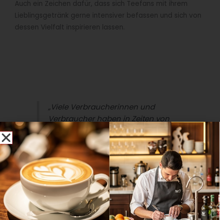
Auch ein Zeichen dafür, dass sich Teefans mit ihrem
Lieblingsgetränk gerne intensiver befassen und sich von
dessen Vielfalt inspirieren lassen.
„Viele Verbraucherinnen und
Verbraucher haben in Zeiten von
Corona Tees, Kräuter- und
Früchtetees als willkommene
Bereicherung ihres Alltags entdeckt
und bleiben ihnen nun treu.
Besonders unter den jungen
Menschen steigt die Anzahl der
Teefans kontinuierlich an.“