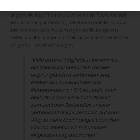
Die Folgen des
Klimawandels
sind in der Tee-Branche,
die von natürlichen Rohstoffen abhängig ist, schon seit
langem wichtige Themen. Auch wenn die Teewirtschaft
die Zielsetzung unterstützt, der Green Deal der EU oder
das komplexe Lieferkettensorgfaltspflichtengesetz
stellen die überwiegend mittelständischen Unternehmen
vor große Herausforderungen.
„Viele unserer Mitgliedsunternehmen,
die traditionell persönlich mit den
Ursprungländern verbunden sind,
erleben die Auswirkungen des
Klimawandels vor Ort hautnah. Auch
deshalb haben wir Nachhaltigkeit
zum zentralen Bestandteil unserer
Verbandsstrategie gemacht. Auf dem
Weg zu mehr Nachhaltigkeit auf allen
Ebenen arbeiten wir mit unseren
Mitgliedern eng zusammen.”