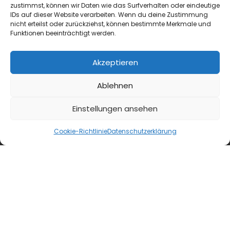
Drinks
zustimmst, können wir Daten wie das Surfverhalten oder eindeutige
IDs auf dieser Website verarbeiten. Wenn du deine Zustimmung
Spritz-Saison 2026: Aperitif-Ideen für die Sommer-
Terrasse
nicht erteilst oder zurückziehst, können bestimmte Merkmale und
Funktionen beeinträchtigt werden.
Aperol Spritz hat seine Vormachtstellung
gehalten, aber was spricht gegen
Akzeptieren
Abwechslung? Wir stellen hier ein paar
Optionen für die diesjährige...
Ablehnen
Einstellungen ansehen
Cookie-Richtlinie
Datenschutzerklärung