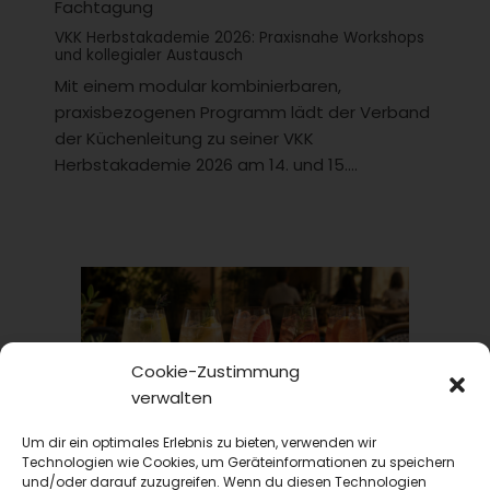
Fachtagung
VKK Herbstakademie 2026: Praxisnahe Workshops
und kollegialer Austausch
Mit einem modular kombinierbaren,
praxisbezogenen Programm lädt der Verband
der Küchenleitung zu seiner VKK
Herbstakademie 2026 am 14. und 15....
Cookie-Zustimmung
verwalten
Um dir ein optimales Erlebnis zu bieten, verwenden wir
TRINKtime
Technologien wie Cookies, um Geräteinformationen zu speichern
und/oder darauf zuzugreifen. Wenn du diesen Technologien