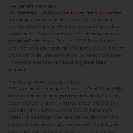
Tee genießt Vertrauen
Der
Tee-Report 2023
des
Deutschen Tee & Kräutertee
Verbands
ist erschienen. Unter dem Titel „Menschen
genießen Tee. Tee genießt Vertrauen” hat Verband den
aktuellen Tee-Report veröffentlicht und zieht darin ein
positives Fazit
für das Tee-Jahr 2022. Tees, Kräuter-
und Früchtetees kommen nicht nur immer besser bei uns
an, als wertvolle Lebensmittel und Teil eines achtsamen
Lifestyles bleiben sie auch
im Alltag dauerhaft
präsent
.
Tee-Report 2023 – Tee bleibt Trend
2022 war ein weiteres gutes Teejahr in Deutschland.
69,1
Liter
wurden hierzulande
pro Kopf
und Jahr konsumiert,
davon 41,3 Liter Kräuter- und Früchtetee und 27,8 Liter
Schwarz- und Grüntee. Auf fast 60.000 Tonnen Tee
belief sich die Menge aller Tees, die aus aller Welt von
deutschen Herstellern importiert wurden. Damit lag der
Verbrauch laut Tee-Report 2023 mit 1,1 Litern pro Kopf