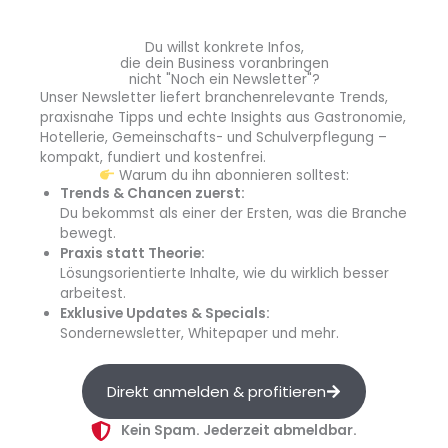
Frank Schübel, Vorsitzender,
Deutscher Tee & Kräutertee Verband
Du willst konkrete Infos,
die dein Business voranbringen
nicht "Noch ein Newsletter"?
Unser Newsletter liefert branchenrelevante Trends,
praxisnahe Tipps und echte Insights aus Gastronomie,
Hotellerie, Gemeinschafts- und Schulverpflegung –
kompakt, fundiert und kostenfrei.
Warum du ihn abonnieren solltest:
Trends & Chancen zuerst:
Du bekommst als einer der Ersten, was die Branche
bewegt.
Praxis statt Theorie:
Lösungsorientierte Inhalte, wie du wirklich besser
arbeitest.
Exklusive Updates & Specials:
Sondernewsletter, Whitepaper und mehr.
(Quelle: Deutscher Tee & Kräutertee Verband)
Direkt anmelden & profitieren
Klimawandel und Gegenmaßnahmen
Kein Spam. Jederzeit abmeldbar.