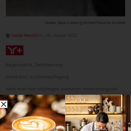
Quelle: Opal Catering GmbH/Sascha Scherer
Sarah Hercht
Do., 26. Januar 2023
Regionalität
,
Zertifizierung
Grüne Kita- & Schulverpflegung
Nach einer fast einjährigen, intensiven Vorbereitungszeit
wurde
Opal Catering
nun die
Zertifizierung
GreenCanteen@School
vergeben. Das
Unternehmen
ist
somit bundesweit die erste Produktionsküche, die das
Nachhaltigkeitssiegel für die Schulverpflegung von
K&P
Consulting
erhalten hat.