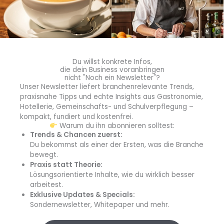
Erstmalig GreenCanteen@School zertifiziert
Anlässlich der
Siegelvergabe
GreenCanteenlSchool
sprachen wir mit
Michael Roder
(im Bild M.),
Geschäftsführer von Opal Catering, über die Beweggründe
zur Zertifizierung sowie weitere Potenzial, um noch
Du willst konkrete Infos,
nachhaltiger zu werden?
die dein Business voranbringen
nicht "Noch ein Newsletter"?
Unser Newsletter liefert branchenrelevante Trends,
praxisnahe Tipps und echte Insights aus Gastronomie,
Hotellerie, Gemeinschafts- und Schulverpflegung –
kompakt, fundiert und kostenfrei.
Warum du ihn abonnieren solltest:
Trends & Chancen zuerst:
Du bekommst als einer der Ersten, was die Branche
Herr Roder, warum haben Sie sich für eine
bewegt.
GreenCanteen@School-Zertifizierung durch K&P Consulting
Praxis statt Theorie:
entschieden?
Lösungsorientierte Inhalte, wie du wirklich besser
Bezüglich der
Verantwortung unserer Kunden,
arbeitest.
kommender Generationen, als auch unserem eigenen
Exklusive Updates & Specials:
Qualitätsanspruch
stand für uns das Thema
Sondernewsletter, Whitepaper und mehr.
Nachhaltigkeit mit allen Facetten und Anforderungen in den