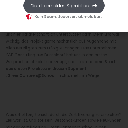
verschiedensten Bereich auf unserer Projektliste 2022 –
Direkt anmelden & profitieren
„wir wollen grüner werden“
.
Kein Spam. Jederzeit abmeldbar.
Um dieses Projekt einerseits adäquat, als auch fachlich zu
erarbeiten, haben wir uns auf dem Markt umgeschaut, wer
uns hier partnerschaftlich unterstützen kann. Denn uns war
wichtig, das Projekt gemeinschaftlich auf Augenhöhe mit
allen Beteiligten zum Erfolg zu bringen. Das Unternehmen
K&P Consulting aus Düsseldorf hat uns in den ersten
Gesprächen absolut überzeugt, und so stand
dem Start
des ersten Projektes in diesem Segment
„GreenCanteen@School“
nichts mehr im Wege.
Was erhoffen, Sie sich durch die Zertifizierung zu erreichen?
Ziel war, ist, und soll sein, Bestandskunden sowie Neukunden
mit der Zertifizierung GreenCanteen@School in den