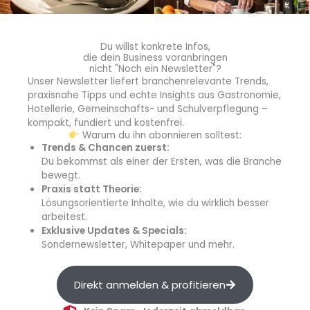
Quelle: Vernetzungsstelle Kitaverpflegung der
Verbraucherzentrale Niedersachsen
Du willst konkrete Infos,
die dein Business voranbringen
nicht "Noch ein Newsletter"?
Unser Newsletter liefert branchenrelevante Trends,
praxisnahe Tipps und echte Insights aus Gastronomie,
Hotellerie, Gemeinschafts- und Schulverpflegung –
blgastro.de
kompakt, fundiert und kostenfrei.
Warum du ihn abonnieren solltest:
Die Redaktion von
Trends & Chancen zuerst:
Du bekommst als einer der Ersten, was die Branche
blgastro.de berichtet über
bewegt.
aktuelle Entwicklungen,
Praxis statt Theorie:
Trends und Themen aus
Lösungsorientierte Inhalte, wie du wirklich besser
dem gesamten Außer-
arbeitest.
Haus-Markt – von
Exklusive Updates & Specials:
Sondernewsletter, Whitepaper und mehr.
Gastronomie und Hotellerie
über
Gemeinschaftsgastronomie
Direkt anmelden & profitieren
bis hin zu Catering und