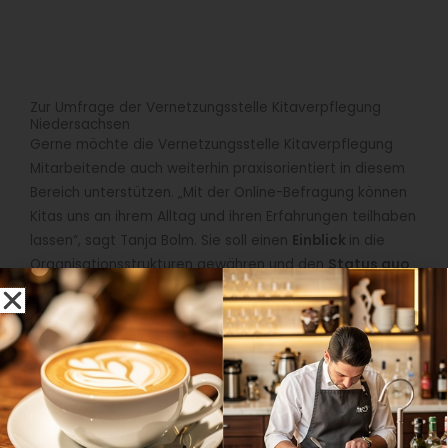
Zur Umfrage der Vernetzungsstelle Kitaverpflegung
Niedersachsen
Gerne möchte die Vernetzungsstelle Kitaverpflegung
Mitarbeitende auch weiterhin praxisorientiert in diesem
Bereich unterstützen. „Mit der Online-Befragung können
Kitas uns an ihrem Alltag und ihren Erfahrungen teilhaben
lassen“, sagt Tanja Bolm. Sie soll einen
Einblick
in die
Organisationsstrukturen gewähren und den
Status quo
nach der Pandemie
abbilden. Mitarbeitende in diesen
Bereichen sind eingeladen, Fragen rund um den Ess-
Alltag in ihrer Einrichtung zu beantworten. Die Antworten
werden anonym erhoben und ausgewertet. Interessierte
finden den
Online-Fragebogen
auf der Website der
Vernetzungsstelle
.