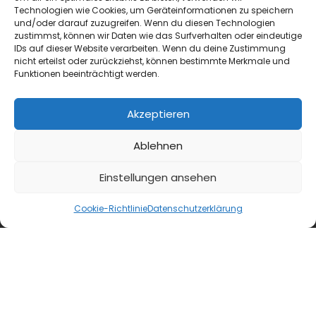
Technologien wie Cookies, um Geräteinformationen zu speichern
und/oder darauf zuzugreifen. Wenn du diesen Technologien
zustimmst, können wir Daten wie das Surfverhalten oder eindeutige
IDs auf dieser Website verarbeiten. Wenn du deine Zustimmung
nicht erteilst oder zurückziehst, können bestimmte Merkmale und
blmedien.de
Funktionen beeinträchtigt werden.
blgastro.de
Akzeptieren
moproweb.de
Ablehnen
kaeseweb.de
Einstellungen ansehen
fleischnet.de
Cookie-Richtlinie
Datenschutzerklärung
diehaccpapp.de
diefleischerapp.de
diebestellapp.de