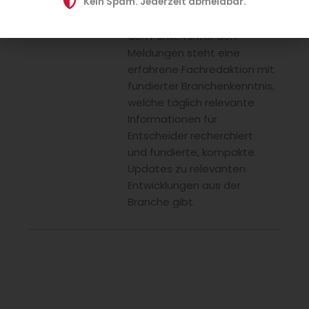
Kein Spam. Jederzeit abmeldbar.
Schulverpflegung –
kompakt, praxisnah und auf
den Punkt. Hinter den
Meldungen steht eine
erfahrene Fachredaktion mit
fundierter Branchenkenntnis,
welche täglich relevante
Informationen für
Entscheider recherchiert
und fundierte, kompakte
Updates zu relevanten
Entwicklungen aus der
Branche gibt.