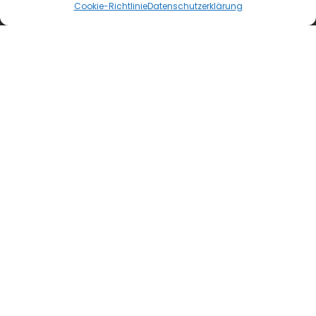
Cookie-Richtlinie
Datenschutzerklärung
blmedien.de
blgastro.de
moproweb.de
kaeseweb.de
fleischnet.de
diehaccpapp.de
diefleischerapp.de
diebestellapp.de