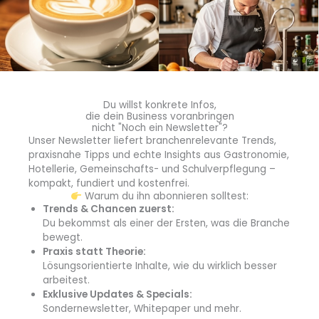
Du willst konkrete Infos,
die dein Business voranbringen
nicht "Noch ein Newsletter"?
Unser Newsletter liefert branchenrelevante Trends,
praxisnahe Tipps und echte Insights aus Gastronomie,
Hotellerie, Gemeinschafts- und Schulverpflegung –
kompakt, fundiert und kostenfrei.
Warum du ihn abonnieren solltest:
Trends & Chancen zuerst:
Du bekommst als einer der Ersten, was die Branche
Das 208-seitige Fachbuch Cocktail Essentials
bewegt.
ist im Ulmer Verlag erschienen und ist zu einem
Praxis statt Theorie:
Preis von 25 Euro erhältlich. Mit der ISBN 978-3-
Lösungsorientierte Inhalte, wie du wirklich besser
8186-2585-6 ist Cocktail Essentials im
arbeitest.
Buchhandel sowie über Online-Händler wie
Exklusive Updates & Specials:
Sondernewsletter, Whitepaper und mehr.
Amazon, Thalia oder Hugendubel verfügbar.