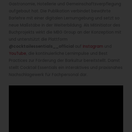
Gastronomie, Hotellerie und Gemeinschaftsverpflegung
aufgebaut hat. Die Publikation verbindet bewährte
Barlehre mit einer digitalen Lernumgebung und setzt so
neue Maßstäbe in der Weiterbildung. Als Mitinitiator des
Buchprojekts wirkt die MBG Group an der Konzeption mit
und unterstützt die Plattform
@cocktailessentials__official
auf
Instagram
und
YouTube
, die kontinuierliche Lernimpulse und Best
Practices zur Förderung der Barkultur bereitstellt. Damit
stellt Cocktail Essentials ein interaktives und praxisnahes
Nachschlagewerk für Fachpersonal dar.