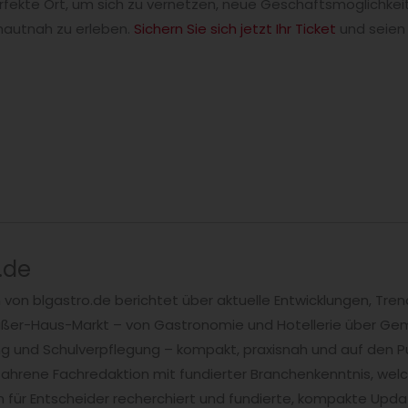
 perfekte Ort, um sich zu vernetzen, neue Geschäftsmöglichke
hautnah zu erleben.
Sichern Sie sich jetzt Ihr Ticket
und seien 
.de
n von blgastro.de berichtet über aktuelle Entwicklungen, T
er-Haus-Markt – von Gastronomie und Hotellerie über Ge
ng und Schulverpflegung – kompakt, praxisnah und auf den P
fahrene Fachredaktion mit fundierter Branchenkenntnis, welc
 für Entscheider recherchiert und fundierte, kompakte Upda