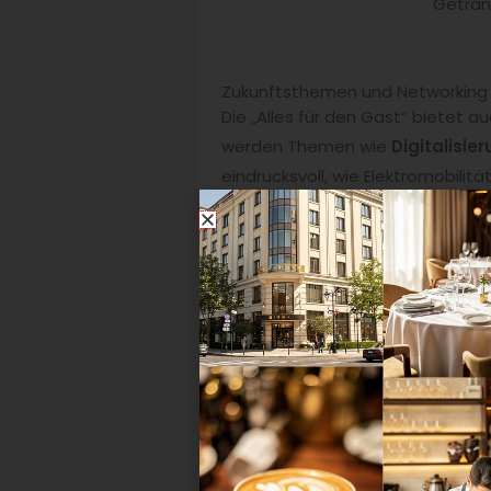
Geträn
Zukunftsthemen und Networking
Die „Alles für den Gast“ bietet a
werden Themen wie
Digitalisie
eindrucksvoll, wie Elektromobili
innovativen Jungunternehmern die 