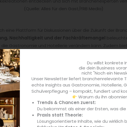
kekreationen entdecken und sich mit Branchenexperten ver
(Quelle: Alles für den Gast/FRB Media)
uch eine Plattform für Diskussionen über die Zukunft der Bran
rung, Nachhaltigkeit und der Fachkräftemangel
beleuchte
tät die Gastronomie und Hotellerie verändern kann. Zudem bi
Möglichkeit, ihre Visionen vorzustellen.
Du willst konkrete I
die dein Business vora
nicht "Noch ein Newsl
Unser Newsletter liefert branchenrelevante T
echte Insights aus Gastronomie, Hotellerie,
Schulverpflegung – kompakt, fundiert und kos
Warum du ihn abonniere
Trends & Chancen zuerst:
Du bekommst als einer der Ersten, was di
Praxis statt Theorie:
Lösungsorientierte Inhalte, wie du wirklich 