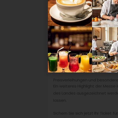
Themen w
Mobility w
Preisverleihungen und besonder
Ein weiteres Highlight der Messe 
des Landes ausgezeichnet werden.
lassen.
Sichern Sie sich jetzt Ihr Ticket f