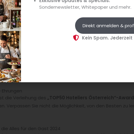
Exklusive Updates & Specials:
Sondernewsletter, Whitepaper und mehr.
Direkt anmelden & prof
Kein Spam. Jederzeit
ie Digitalisierung, Nachhaltigkeit und der Fachkräftemangel
erden auf der Alles für den Gast 2024 beleuchtet. (Quelle: Al
Gast/FRB Media)
e Ehrungen
ist die Verleihung des
„TOP50 Hoteliers Österreich“-Awar
 Verpassen Sie nicht die Möglichkeit, von den Besten zu lern
ür die Alles für den Gast 2024