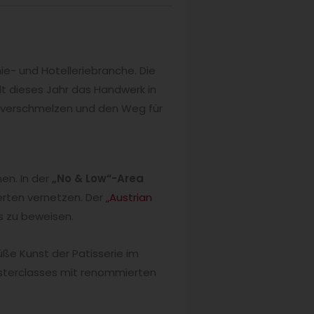
e- und Hotelleriebranche. Die
lt dieses Jahr das Handwerk in
 verschmelzen und den Weg für
en. In der
„No & Low“-Area
erten vernetzen. Der
„Austrian
s zu beweisen.
üße Kunst der Patisserie im
asterclasses mit renommierten