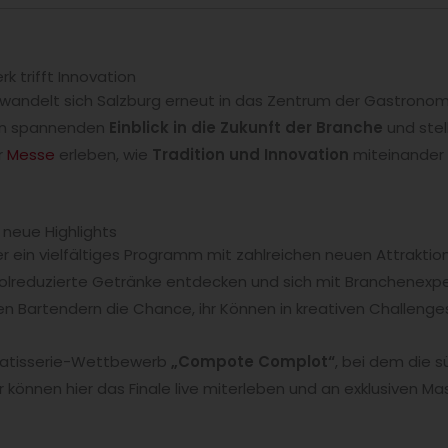
k trifft Innovation
rwandelt sich Salzburg erneut in das Zentrum der Gastronomi
en spannenden
Einblick in die Zukunft der Branche
und stel
r
Messe
erleben, wie
Tradition und Innovation
miteinander
& neue Highlights
r ein vielfältiges Programm mit zahlreichen neuen Attraktion
oholreduzierte Getränke entdecken und sich mit Branchenexp
ten Bartendern die Chance, ihr Können in kreativen Challenge
r Patisserie-Wettbewerb
„Compote Complot“
, bei dem die s
 können hier das Finale live miterleben und an exklusiven M