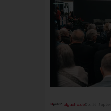
blgastro.de
Do., 26. Sept