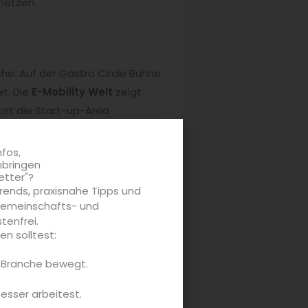
netzen.
che. Auf der Gastro Circle Bühne
t. Die
E-Mobility Welt
zeigt
etet die Start-up-Area
nfos,
nbringen
etter"?
rends, praxisnahe Tipps und
 Gemeinschafts- und
tenfrei.
n solltest:
e Branche bewegt.
besser arbeitest.