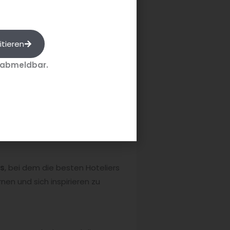
itieren
 abmeldbar.
 sowie E-
les für den
ds
, bei dem die besten Hoteliers
en und sich inspirieren zu