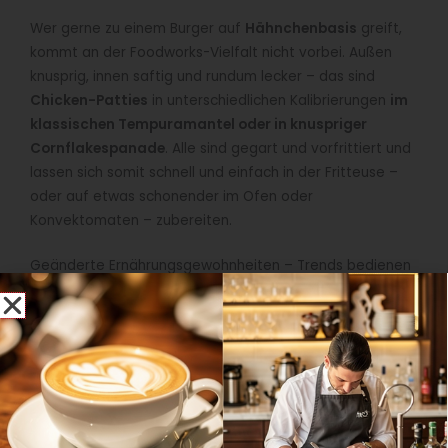
Wer gerne zu einem Burger auf
Hähnchenbasis
greift,
kommt an der Foodworks-Vielfalt nicht vorbei. Außen
knusprig, innen saftig und rundum lecker – das sind
Chicken-Patties
in unterschiedlichen Kalibrierungen
im
klassischen Tempuramantel oder in knuspriger
Cornflakespanade
. Alle sind gegart und vorfrittiert und
lassen sich somit schnell und einfach in der Fritteuse –
oder auf etwas schonender im Ofen oder
Konvektomaten – zubereiten.
Geänderte Ernährungsgewohnheiten – Trends bedienen
Gäste fragen vermehrt nach Angeboten mit weniger
oder ganz ohne Fleisch? Foodworks hat auch hier die
passende Lösung. Der
Superburger
in zwei
Grammaturen bietet vollen Geschmack bei nur
51 Prozent Fleisch. Hier sorgt die abgestimmte
Kombination von saftigem
Beef, Erbsenprotein und
einer feinen Würzung
für ein vollmundiges