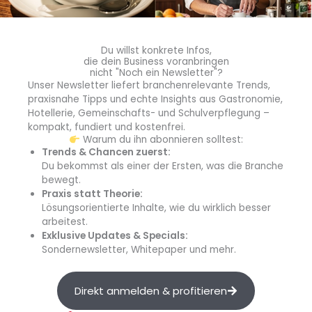
Geschmackserlebnis.
Für das perfekte Burger-Erlebnis auf rein pflanzlicher
Du willst konkrete Infos,
Basis greifen Profis im Außer-Haus-Markt zum
Plant-
die dein Business voranbringen
Powered-Cornflakes-Burger.
Dieser
rein pflanzliche
nicht "Noch ein Newsletter"?
Unser Newsletter liefert branchenrelevante Trends,
Burger
auf Erbsenproteinbasis kommt mit einer
praxisnahe Tipps und echte Insights aus Gastronomie,
Cornflakespanade extra knusprig daher. Gegart,
Hotellerie, Gemeinschafts- und Schulverpflegung –
vorfrittiert und tiefgefroren muss er lediglich in Fritteuse,
kompakt, fundiert und kostenfrei.
Konvektomat oder Backofen zubereitet und mit
Warum du ihn abonnieren solltest:
Trends & Chancen zuerst:
veganen Garnituren als trendiger Burger für den
Du bekommst als einer der Ersten, was die Branche
fleischlosen Genuss serviert werden.
bewegt.
Praxis statt Theorie:
Das umfangreiche Burgerpatty-Sortiment und weitere
Lösungsorientierte Inhalte, wie du wirklich besser
Fingerfood- und Snackprodukte finden Sie auf der
arbeitest.
Exklusive Updates & Specials:
Unternehmenswebsite
.
Sondernewsletter, Whitepaper und mehr.
Direkt anmelden & profitieren