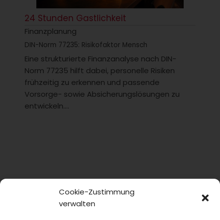
24 Stunden Gastlichkeit
Finanzplanung
DIN-Norm 77235: Risikofaktor Mensch
Eine strukturierte Finanzanalyse nach DIN-
Norm 77235 hilft dabei, personelle Risiken
frühzeitig zu erkennen und passende
Vorsorge- sowie Absicherungslösungen zu
entwickeln....
Cookie-Zustimmung
verwalten