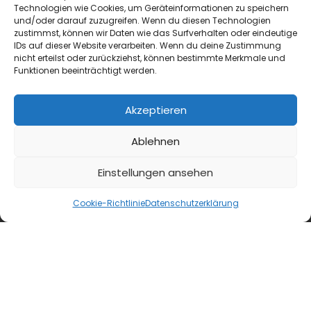
Technologien wie Cookies, um Geräteinformationen zu speichern
und/oder darauf zuzugreifen. Wenn du diesen Technologien
zustimmst, können wir Daten wie das Surfverhalten oder eindeutige
IDs auf dieser Website verarbeiten. Wenn du deine Zustimmung
nicht erteilst oder zurückziehst, können bestimmte Merkmale und
Funktionen beeinträchtigt werden.
Akzeptieren
Ablehnen
first class
Einstellungen ansehen
Interview
Cookie-Richtlinie
Datenschutzerklärung
Female Empowerment: Sichtbarkeit allein reicht
nicht
Im Gespräch spricht Isabell Fuss über Female
Empowerment in der Branche, über strukturelle
Hürden auf dem Weg nach oben –...