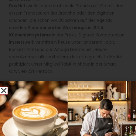
Das Netzwerk spürte stets viele Trends auf: Ob mit den
ersten Trendtouren der Branche oder den digitalen
Chancen, die schon vor 20 Jahren auf der Agenda
standen.
Einer der ersten Workshops
in 2004:
Küchenleitsysteme
in der Praxis. Digitale Kompetenzen
im Netzwerk vermitteln heute unter anderem Tobit,
Bankett Profi und die Wihoga Dortmund. „Heute
vernetzen wir alles mit allem, das erfolgreichste Modell
praktiziert unser Mitglied Tobit in Ahaus in der Smart
City“, erklärt Hertach.
Insights durch innovative Formate
Das Credo außerdem:
Lernen von den Besten
. So sind
auf den legendären und früh ausverkauften
Trendtouren per Bike
stets Besuche bei Top-