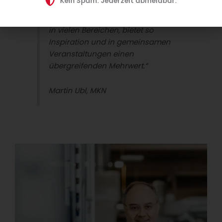
Kein Spam. Jederzeit abmeldbar.
dabei. Unser Netzwerk aus
unabhängigen Partnern ergänzt sich
in vielen Bereichen, bietet so
Inspiration und in gemeinsamen
Veranstaltungen einen
übergreifenden Mehrwert.“
Martin Ubl, MKN