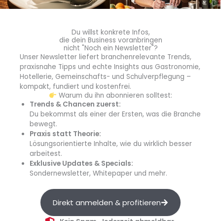
Gastronomen mit ihren außergewöhnlichen Konzepten
an der Tagesordnung. Zu den rund 150 Top-Adressen
zählten Seniorenresidenzen mit Verpflegung auf 5-
Du willst konkrete Infos,
die dein Business voranbringen
Sterne-Niveau, supported durch
Tim Raue
, der Digital-
nicht "Noch ein Newsletter"?
Vorreiter Pace, der Vegan-Papst
Björn Moschinski
oder
Unser Newsletter liefert branchenrelevante Trends,
praxisnahe Tipps und echte Insights aus Gastronomie,
auch der langjährige Koch im Bundespräsidialamt – teils
Hotellerie, Gemeinschafts- und Schulverpflegung –
inklusive Small Talk mit dem aktuellen
kompakt, fundiert und kostenfrei.
Bundespräsidenten. Auch das ein Erfolgsfaktor: „Wir
Warum du ihn abonnieren solltest:
haben über die Jahre hinweg immer wieder innovative
Trends & Chancen zuerst:
Du bekommst als einer der Ersten, was die Branche
Formate mit großem Weitwinkel für den Wissenstransfer
bewegt.
entwickelt, ob Trendtouren, die Planer Convention im
Praxis statt Theorie:
Europa Park bzw. auf Hoher See oder auch Netzwerk
Lösungsorientierte Inhalte, wie du wirklich besser
Culinaria TV.“
arbeitest.
Exklusive Updates & Specials:
Sondernewsletter, Whitepaper und mehr.
„MKN ist Gründungsmitglied und
Direkt anmelden & profitieren
auch nach 20 Jahren mit
Überzeugung und Begeisterung