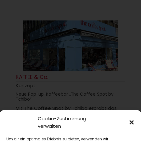
KAFFEE & Co.
Konzept
Neue Pop-up-Kaffeebar „The Coffee Spot by
Tchibo“
Mit The Coffee Spot by Tchibo erprobt das
Unternehmen in Hamburg-Eimsbüttel ein
Cookie-Zustimmung
eigenständiges Kaffeebar-Konzept mit Pop-
verwalten
up-Charakter, hochwertiger Kaffeequalität
und auf...
Um dir ein optimales Erlebnis zu bieten, verwenden wir