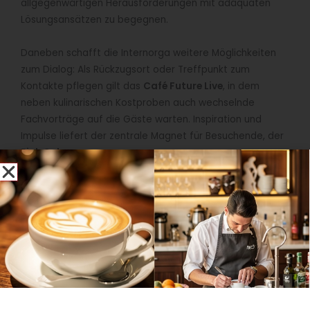
allgegenwärtigen Herausforderungen mit adäquaten
Lösungsansätzen zu begegnen.
Daneben schafft die Internorga weitere Möglichkeiten
zum Dialog: Als Rückzugsort oder Treffpunkt zum
Kontakte pflegen gilt das
Café Future Live
, in dem
neben kulinarischen Kostproben auch wechselnde
Fachvorträge auf die Gäste warten. Inspiration und
Impulse liefert der zentrale Magnet für Besuchende, der
Pink Cube
.
Awards und Erfolgskongresse runden das Programm ab
Ob internationales Foodservice-Forum oder
Branchentag der Gemeinschaftsgastronomie – die
Internorga ist 2023 erneut Plattform für wichtige
Brainfood- und Networking Events der Branche. Dass die
Messe auch als Sprungbrett für junge Talente in
Gastronomie und Hotellerie fungiert, beweisen die
Awards
, die 2023 erneut vergeben werden: So gilt der