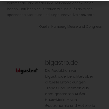
kommende Jahr wieder ihre Teilnahme angekündigt
haben. Darüber hinaus freuen wir uns auf zahlreiche
spannende Start-ups und junge innovative Konzepte.“
Quelle: Hamburg Messe und Congress
blgastro.de
Die Redaktion von
blgastro.de berichtet über
aktuelle Entwicklungen,
Trends und Themen aus
dem gesamten Außer-
Haus-Markt – von
Gastronomie und Hotellerie