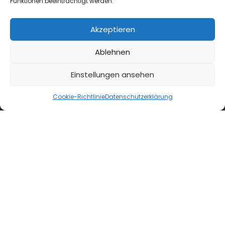
Funktionen beeinträchtigt werden.
Akzeptieren
Ablehnen
Einstellungen ansehen
Cookie-Richtlinie
Datenschutzerklärung
blmedien.de
blgastro.de
moproweb.de
kaeseweb.de
fleischnet.de
diehaccpapp.de