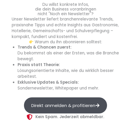
Next Chef Award
als Chance für junge Nachwuchsköche.
Du willst konkrete Infos,
Unter der Schirmherrschaft von Koch Johann Lafer
die dein Business voranbringen
nicht "Noch ein Newsletter"?
kochen sie dabei um die Auszeichnung. Der
Internorga-
Unser Newsletter liefert branchenrelevante Trends,
Zukunftspreis
würdigt Visionäre, die mit nachhaltigen und
praxisnahe Tipps und echte Insights aus Gastronomie,
innovativen Ideen neue Maßstäbe für die Branche
Hotellerie, Gemeinschafts- und Schulverpflegung –
setzen. Der
Deutsche Gastro-Gründerpreis
wird vom
kompakt, fundiert und kostenfrei.
Warum du ihn abonnieren solltest:
Branchen-Netzwerk Leaders Club gemeinsam mit der
Trends & Chancen zuerst:
Internorga und Orderbird an vielversprechende Gastro-
Du bekommst als einer der Ersten, was die Branche
Konzepte vergeben und ermöglicht Gründern damit
bewegt.
einen erfolgreichen Start.
Praxis statt Theorie:
Lösungsorientierte Inhalte, wie du wirklich besser
arbeitest.
Claudia Johannsen blickt mit Vorfreude auf das
Exklusive Updates & Specials:
bevorstehende Event: „Die Vorbereitungen für die
Sondernewsletter, Whitepaper und mehr.
Internorga 2023 laufen auf Hochtouren. Die ersten Hallen
sind nahezu ausgebucht. Das zeigt, dass die Internorga
Direkt anmelden & profitieren
als unverzichtbares Branchen-Highlight des Außer-Haus-
Marktes wahrgenommen wird. Besonders froh sind wir
Kein Spam. Jederzeit abmeldbar.
darüber, dass auch ausstellende Unternehmen, die 2022
aufgrund der Pandemie nicht vertreten waren, für das