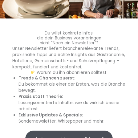
(B2B), andere digitale Plattformen auf denen Händler
ihre Waren anbieten (Marketplaces) und den Verkauf
von Produkten in den sozialen Medien (Social
Commerce).
Du willst konkrete Infos,
die dein Business voranbringen
Quelle: Kellogg Deutschland
nicht "Noch ein Newsletter"?
Unser Newsletter liefert branchenrelevante Trends,
praxisnahe Tipps und echte Insights aus Gastronomie,
Hotellerie, Gemeinschafts- und Schulverpflegung –
kompakt, fundiert und kostenfrei.
Warum du ihn abonnieren solltest:
Trends & Chancen zuerst:
blgastro.de
Du bekommst als einer der Ersten, was die Branche
bewegt.
Die Redaktion von
Praxis statt Theorie:
Lösungsorientierte Inhalte, wie du wirklich besser
blgastro.de berichtet über
arbeitest.
aktuelle Entwicklungen,
Exklusive Updates & Specials:
Trends und Themen aus
Sondernewsletter, Whitepaper und mehr.
dem gesamten Außer-
Haus-Markt – von