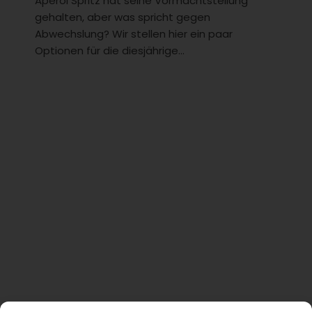
Aperol Spritz hat seine Vormachtstellung
gehalten, aber was spricht gegen
Abwechslung? Wir stellen hier ein paar
Optionen für die diesjährige...