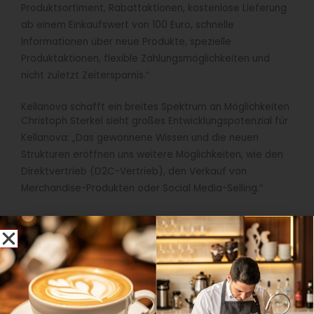
Produktsortiment, Rabattaktionen, kostenlose Lieferung
ab einem Einkaufswert von 100 Euro, schnelle
Informationen über neue Produkte, spezielle
Produktaktionen, flexible Zahlungsmöglichkeiten und
nicht zuletzt Zeitersparnis.“
Kellanova schafft ein breites Spektrum an Möglichkeiten
Christoph Sterkel sieht großes Entwicklungspotenzial für
Kellanova: „Das gewonnene Wissen und die neuen
Strukturen eröffnen uns weitere Möglichkeiten, wie den
Direktvertrieb (D2C-Vertrieb), den Verkauf von
Merchandise-Produkten oder Social Media-Selling.“
Mit der Einführung des Onlineshops schafft Kellanova
neue Strukturen. Dazu gehört die Nutzung eines
für den
Bereich E-Commerce vorgesehenen Lagers
, das
speziell für den Versand von Paketen ausgelegt ist.
Damit bedient Kellanova nicht nur klassische
Vertriebswege, sondern auch Business-to-Business