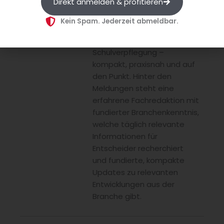
Direkt anmelden & profitieren
Gastronomie und Hotellerie
über
Kein Spam. Jederzeit abmeldbar.
Gemeinschaftsgastronomie
bis hin zu Catering und
Schulverpflegung –
kompakt, praxisnah und auf
den Punkt. Hinter den
Meldungen steht eine
erfahrene Fachredaktion mit
fundierter Branchenkenntnis,
welche täglich relevante
Informationen für
Entscheider recherchiert
und fundierte, kompakte
Updates zu relevanten
Entwicklungen aus der
Branche gibt.