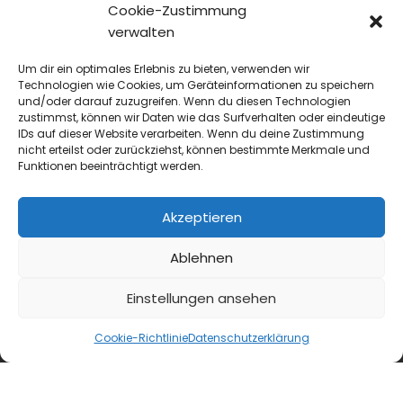
Cookie-Zustimmung
verwalten
Um dir ein optimales Erlebnis zu bieten, verwenden wir
Technologien wie Cookies, um Geräteinformationen zu speichern
und/oder darauf zuzugreifen. Wenn du diesen Technologien
zustimmst, können wir Daten wie das Surfverhalten oder eindeutige
IDs auf dieser Website verarbeiten. Wenn du deine Zustimmung
nicht erteilst oder zurückziehst, können bestimmte Merkmale und
Funktionen beeinträchtigt werden.
blmedien.de
Akzeptieren
blgastro.de
Ablehnen
moproweb.de
Einstellungen ansehen
kaeseweb.de
Cookie-Richtlinie
Datenschutzerklärung
fleischnet.de
diehaccpapp.de