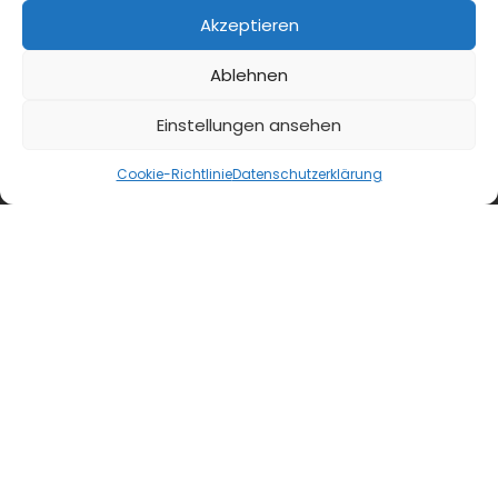
Akzeptieren
moproweb.de
Ablehnen
kaeseweb.de
Einstellungen ansehen
fleischnet.de
Cookie-Richtlinie
Datenschutzerklärung
diehaccpapp.de
diefleischerapp.de
diebestellapp.de
promedia-thekentv.de
Shop
Mediadaten