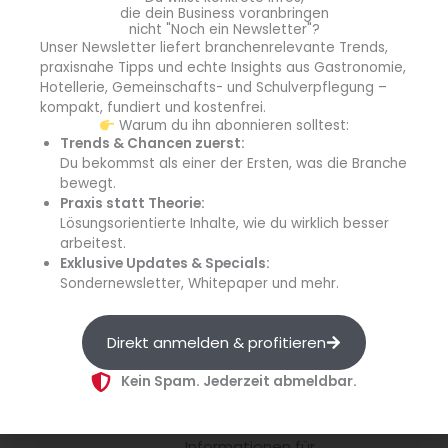
blgastro.de
die dein Business voranbringen
nicht "Noch ein Newsletter"?
Die Redaktion von
Unser Newsletter liefert branchenrelevante Trends,
blgastro.de berichtet über
praxisnahe Tipps und echte Insights aus Gastronomie,
aktuelle Entwicklungen,
Hotellerie, Gemeinschafts- und Schulverpflegung –
kompakt, fundiert und kostenfrei.
Trends und Themen aus
Warum du ihn abonnieren solltest:
dem gesamten Außer-
Trends & Chancen zuerst:
Haus-Markt – von
Du bekommst als einer der Ersten, was die Branche
Gastronomie und Hotellerie
bewegt.
Praxis statt Theorie:
über
Lösungsorientierte Inhalte, wie du wirklich besser
Gemeinschaftsgastronomie
arbeitest.
bis hin zu Catering und
Exklusive Updates & Specials:
Schulverpflegung –
Sondernewsletter, Whitepaper und mehr.
kompakt, praxisnah und auf
den Punkt. Hinter den
Direkt anmelden & profitieren
Meldungen steht eine
erfahrene Fachredaktion mit
Kein Spam. Jederzeit abmeldbar.
fundierter Branchenkenntnis,
welche täglich relevante
Informationen für