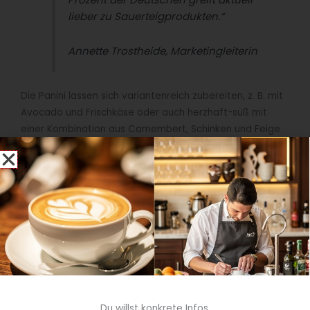
lieber zu Sauerteigprodukten.“
Annette Trostheide, Marketingleiterin
Die Panini lassen sich variantenreich zubereiten, z. B. mit
Avocado und Frischkäse oder auch herzhaft-süß mit
einer Kombination aus Camembert, Schinken und Feige
(s. Bild oben) – der Kreativität sind keine Grenzen
gesetzt und die
passenden Rezeptideen
liefert
Lantmännen Unibake gleich mit.
Quelle: Lantmännen Unibake
Du willst konkrete Infos,