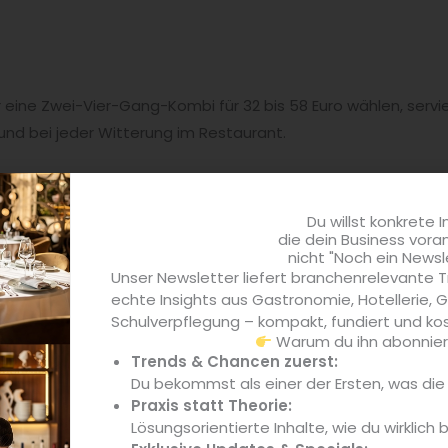
eine Zwei-Vier-Gang-Kombi für 32 bis 58 Euro wählen, serviert
nd bei jeder Witterung im Restaurant.
ben bei der Kreation unserer Gerichte für den Lunch gegeben
d den Gästen den vollen Genuss auch in 45 Minuten geben
Du willst konkrete I
“, erklärt
Joshua Leise
zum Lunch im Mural. „Wenn unsere G
die dein Business vora
nicht "Noch ein Newsl
enn wir bleiben auch nach 14 Uhr offen.“
Unser Newsletter liefert branchenrelevante T
echte Insights aus Gastronomie, Hotellerie,
unch passend
fürs Wochenende zum Brunch
– bereits in d
Schulverpflegung – kompakt, fundiert und kos
Warum du ihn abonniere
worden, aufgrund der großen Nachfrage gibt es den Mural Bru
Trends & Chancen zuerst:
r à la carte.
Du bekommst als einer der Ersten, was di
Praxis statt Theorie:
Lösungsorientierte Inhalte, wie du wirklich 
 für die wohl
größte Auswahl an hochwertigsten und auch