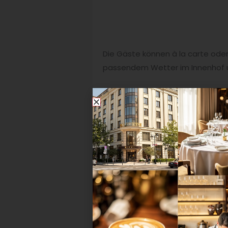
Die Gäste können à la carte oder 
passendem Wetter im Innenhof u
„Wir haben uns selbst zwei Vorga
bekannten Menü-Gänge halten un
einer Standard-Mittagspause Zeit
dann freuen wir uns natürlich – d
Am Sonntag wandelt sich der L
dieser einmal im Monat serviert 
Menü in vier Gängen (45 Euro) ode
Mural Vinothek
Das Mural ist seit Jahren bekannt