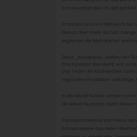
Sommerabenden ist das perfekt“,
Standard sind von Mittwoch bis
Fleisch. Wer mehr als fünf Gänge
ergänzen die Menükarten und kön
[Best_Wordpress_Gallery id=“54″
Das Konzept des Mural: eat local.
Das Team um Küchenchef Joshua Le
regionalen Produkten vielfältig
In der Mural-Küche werden nachh
all seinen Nuancen steht dieser
Korrespondierend zum Menü serv
Schaumweine aus vielen Weinreg
Winzern, zu denen das Team Mura