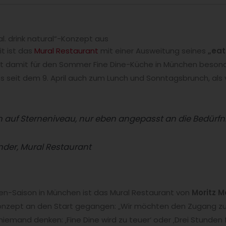
l. drink natural“-Konzept aus
t ist das
Mural Restaurant
mit einer Ausweitung seines
„eat
t damit für den Sommer Fine Dine-Küche in München besonde
es seit dem 9. April auch zum Lunch und Sonntagsbrunch, als
n auf Sterneniveau, nur eben angepasst an die Bedürfn
nder, Mural Restaurant
sen-Saison in München ist das Mural Restaurant von
Moritz M
nzept an den Start gegangen: „Wir möchten den Zugang zur
niemand denken: ‚Fine Dine wird zu teuer‘ oder ‚Drei Stunden f