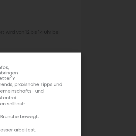
 wird von 12 bis 14 Uhr bei
: Die Kreativität unserer
 – denn so lange hat man in
nfos,
äste länger sitzen möchten,
nbringen
etter"?
rends, praxisnahe Tipps und
 Gemeinschafts- und
en vergangenen Monaten war
tenfrei.
n solltest:
nch jetzt jeden Sonntag, als
e Branche bewegt.
besser arbeitest.
 ausgefallenen Weinen in der