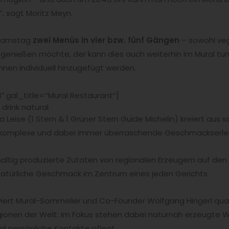
 sagt Moritz Meyn.
 Samstag
zwei Menüs in vier bzw. fünf Gängen
– sowohl veg
 genießen möchte, der kann dies auch weiterhin im Mural tu
nen individuell hinzugefügt werden.
 gal_title=“Mural Restaurant“]
 drink natural
ise (1 Stern & 1 Grüner Stern Guide Michelin) kreiert aus 
e, komplexe und dabei immer überraschende Geschmackserle
altig produzierte Zutaten von regionalen Erzeugern auf den
 natürliche Geschmack im Zentrum eines jeden Gerichts.
iert Mural-Sommelier und Co-Founder Wolfgang Hingerl qual
ionen der Welt. Im Fokus stehen dabei naturnah erzeugte 
l persönliche Kontakte pflegt.