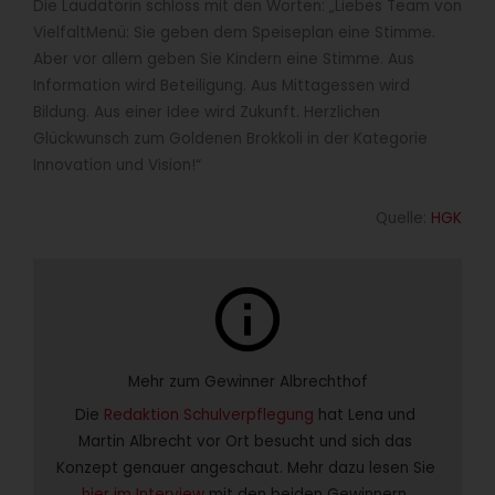
Die Laudatorin schloss mit den Worten: „Liebes Team von
VielfaltMenü: Sie geben dem Speiseplan eine Stimme.
Aber vor allem geben Sie Kindern eine Stimme. Aus
Information wird Beteiligung. Aus Mittagessen wird
Bildung. Aus einer Idee wird Zukunft. Herzlichen
Glückwunsch zum Goldenen Brokkoli in der Kategorie
Innovation und Vision!“
Quelle:
HGK
info
Mehr zum Gewinner Albrechthof
Die 
Redaktion Schulverpflegung
 hat Lena und 
Martin Albrecht vor Ort besucht und sich das 
Konzept genauer angeschaut. Mehr dazu lesen Sie 
hier im Interview 
mit den beiden Gewinnern..