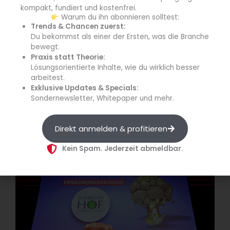
kompakt, fundiert und kostenfrei.
„Ernährungsbildung bedeutet mehr,
Warum du ihn abonnieren solltest:
als Kindern zu sagen, was gesund ist.
Trends & Chancen zuerst:
Du bekommst als einer der Ersten, was die Branche
Es bedeutet, ihnen Lebensmittel
bewegt.
begreifbar zu machen — mit allen
Praxis statt Theorie:
Sinnen, mit Neugier und mit Freude.
Lösungsorientierte Inhalte, wie du wirklich besser
Genau das gelingt dem Albrechthof
arbeitest.
auf besondere Weise.“
Exklusive Updates & Specials:
Sondernewsletter, Whitepaper und mehr.
Frederike Adden, Karotte Partyservice
GmbH.
Direkt anmelden & profitieren
Kein Spam. Jederzeit abmeldbar.