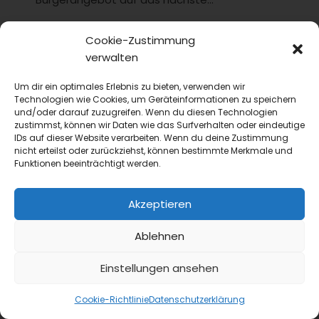
Cookie-Zustimmung
verwalten
Um dir ein optimales Erlebnis zu bieten, verwenden wir
Technologien wie Cookies, um Geräteinformationen zu speichern
und/oder darauf zuzugreifen. Wenn du diesen Technologien
zustimmst, können wir Daten wie das Surfverhalten oder eindeutige
IDs auf dieser Website verarbeiten. Wenn du deine Zustimmung
nicht erteilst oder zurückziehst, können bestimmte Merkmale und
Funktionen beeinträchtigt werden.
first class
24 Stunden Gastlichkeit
Akzeptieren
GVMANAGER
Gartechnik
Ablehnen
50 Jahre Convotherm und Kombidämpfer – Claus
Pedersen im Interview
Einstellungen ansehen
Claus Pedersen blickt zurück auf 50 Jahre
Convotherm, 50 Jahre Kombidämpfer und
Cookie-Richtlinie
Datenschutzerklärung
mutmaßt über deren weitere Entwicklung....