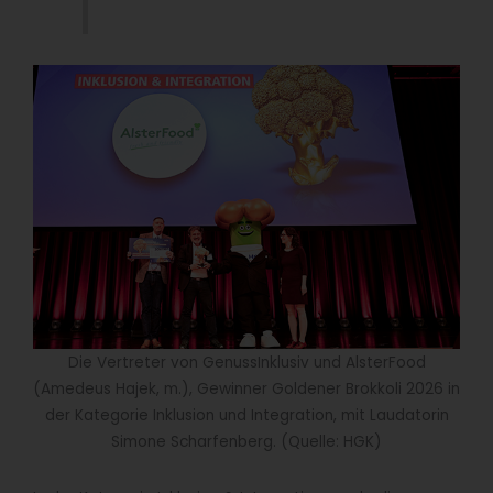
Die Vertreter von GenussInklusiv und AlsterFood
(Amedeus Hajek, m.), Gewinner Goldener Brokkoli 2026 in
der Kategorie Inklusion und Integration, mit Laudatorin
Simone Scharfenberg. (Quelle: HGK)