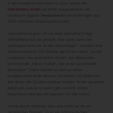
In der Kategorie Innovation & Vision wurde die
VielfaltMenü GmbH
aus Berlin ausgezeichnet. Als
Laudatorin agierte
Teresa Buntić
von Preisträger aus
2025 Lehmanns Gastronomie GmbH.
„Innovation beginnt oft mit einer einfachen Frage.
VielfaltMenü hat sie gestellt: Was wäre, wenn der
Speiseplan nicht nur an der Wand hinge — sondern eine
Stimme bekäme? Die Stimme der Kinder selbst“, so die
Laudatorin zum prämierten Ansatz. Aus dieser Idee
entstand die „Stimm-Gabel“, „der erste sprechende
Speiseplan“. Dabei handelt es sich um einen
kindgerechten Audio-Buzzer, kombiniert mit Bildkarten,
auf denen die Zutaten sichtbar werden. Kinder sprechen
selbst ein, was es zu essen gibt, und mit einem
Knopfdruck wird das Mittagessen für alle hörbar.
Teresa Buntić betonte, dass dies mehr sei als ein
technisches Gadget: „Es ist ein pädagogisches