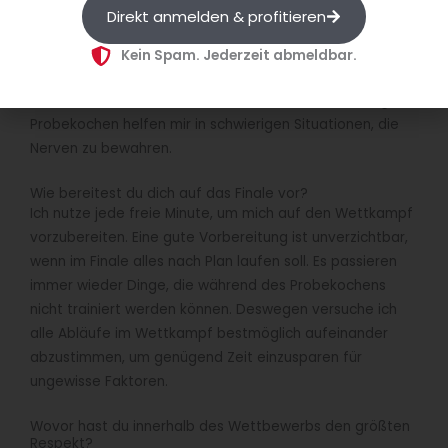
es sich vorstellt. Das wichtigste in solchen Situationen ist,
Direkt anmelden & profitieren
die Ruhe zu bewahren, um weitere Fehler zu vermeiden
und die aktuelle Situation zu retten.
Kein Spam. Jederzeit abmeldbar.
Meine Assistentin Lucia Ronellenfitsch und mehrmaliges
Probekochen helfen mir in schwierigen Situationen, die
Nerven zu bewahren.
Wie bereitest du dich auf das Finale vor?
Ich nutze jede freie Minute, um mich auf den Wettkampf
vorzubereiten. Eine gute Vorbereitung ist unverzichtbar,
wenn im Finale alles nach Plan laufen soll. Es passieren
immer wieder Dinge, die während des Probekochens
nicht trainiert werden können. Deswegen versuche ich
alle Abläufe im Wettkampf bestmöglich aufeinander
abzustimmen, um genügend Zeit einzusparen für
ungewisse Faktoren.
Wovor hast du innerhalb des Wettbewerbs den größten
Respekt?