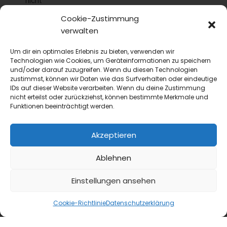
nicht
Im Gespräch spricht Isabell Fuss über Female
Cookie-Zustimmung
Empowerment in der Branche, über strukturelle
verwalten
Hürden auf dem Weg nach oben –...
Um dir ein optimales Erlebnis zu bieten, verwenden wir
Technologien wie Cookies, um Geräteinformationen zu speichern
und/oder darauf zuzugreifen. Wenn du diesen Technologien
zustimmst, können wir Daten wie das Surfverhalten oder eindeutige
IDs auf dieser Website verarbeiten. Wenn du deine Zustimmung
nicht erteilst oder zurückziehst, können bestimmte Merkmale und
Funktionen beeinträchtigt werden.
Akzeptieren
Ablehnen
Einstellungen ansehen
Cookie-Richtlinie
Datenschutzerklärung