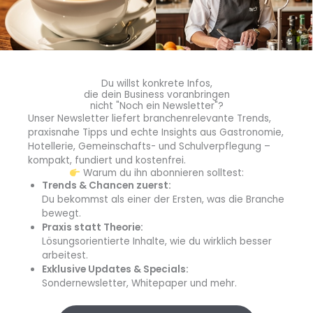
einzigartig. Gastronomie ist Mannschaftssport und nur so
macht es allen Spaß.
Warum hast du dich bei Koch des Jahres beworben?
Ich persönlich liebe den Wettkampf und die damit
Du willst konkrete Infos,
verbundenen Herausforderungen. Das Schöne dabei ist,
die dein Business voranbringen
dass man während der Vorbereitung mit der Aufgabe
nicht "Noch ein Newsletter"?
Unser Newsletter liefert branchenrelevante Trends,
wächst und immer wieder Neues lernt. Natürlich möchte
praxisnahe Tipps und echte Insights aus Gastronomie,
ich meine kulinarischen Fähigkeiten unter Beweis stellen
Hotellerie, Gemeinschafts- und Schulverpflegung –
und mich dabei mit den Besten der Branche messen. Es
kompakt, fundiert und kostenfrei.
ist auch eine weitere Möglichkeit, meinen eigenen Stil zu
Warum du ihn abonnieren solltest:
Trends & Chancen zuerst:
finden bzw. weiterzuentwickeln und neue Gäste für
Du bekommst als einer der Ersten, was die Branche
unseren Familienbetrieb zu begeistern.
bewegt.
Praxis statt Theorie:
Welches Learning nimmst du aus dem Vorfinale mit?
Lösungsorientierte Inhalte, wie du wirklich besser
In der Ruhe liegt die Kraft. Während der Vorbereitung
arbeitest.
und vor allem während des Wettkampfs kann es
Exklusive Updates & Specials:
passieren, das einzelne Komponenten oder häufig
Sondernewsletter, Whitepaper und mehr.
trainierte Arbeitsabläufe nicht so funktionieren wie man