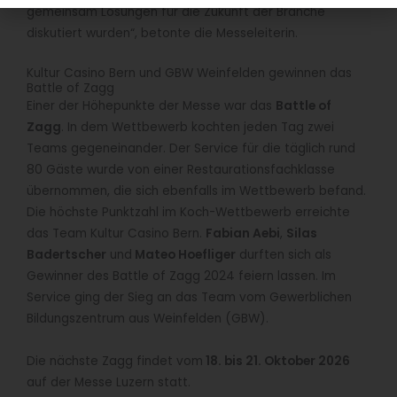
gemeinsam Lösungen für die Zukunft der Branche
diskutiert wurden“, betonte die Messeleiterin.
Kultur Casino Bern und GBW Weinfelden gewinnen das
Battle of Zagg
Einer der Höhepunkte der Messe war das
Battle of
Zagg
. In dem Wettbewerb kochten jeden Tag zwei
Teams gegeneinander. Der Service für die täglich rund
80 Gäste wurde von einer Restaurationsfachklasse
übernommen, die sich ebenfalls im Wettbewerb befand.
Die höchste Punktzahl im Koch-Wettbewerb erreichte
das Team Kultur Casino Bern.
Fabian Aebi
,
Silas
Badertscher
und
Mateo Hoefliger
durften sich als
Gewinner des Battle of Zagg 2024 feiern lassen. Im
Service ging der Sieg an das Team vom Gewerblichen
Bildungszentrum aus Weinfelden (GBW).
Die nächste Zagg findet vom
18. bis 21. Oktober 2026
auf der Messe Luzern statt.