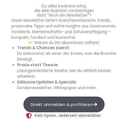
erfolgreich die Küche, während
Du willst konkrete Infos,
Restaurationsfachklassen beim
Battle of Zagg
für die
die dein Business voranbringen
nicht "Noch ein Newsletter"?
Zufriedenheit der Gäste sorgten. „Es ist wunderbar zu
Unser Newsletter liefert branchenrelevante Trends,
sehen, dass wir so talentierte und begeisterungsfähige
praxisnahe Tipps und echte Insights aus Gastronomie,
Nachwuchskräfte haben. Sie haben gezeigt, dass wir
Hotellerie, Gemeinschafts- und Schulverpflegung –
positiv in die Zukunft blicken dürfen“, sagt Suzanne
kompakt, fundiert und kostenfrei.
Warum du ihn abonnieren solltest:
Galliker.
Trends & Chancen zuerst:
Du bekommst als einer der Ersten, was die Branche
bewegt.
Praxis statt Theorie:
Lösungsorientierte Inhalte, wie du wirklich besser
arbeitest.
Exklusive Updates & Specials:
Auch bei den Ausstellern waren die
zukünftigen
Sondernewsletter, Whitepaper und mehr.
Fachkräfte
ein wichtiges Thema. In einem
gemeinsamen Auftritt machten GastroSuisse,
Direkt anmelden & profitieren
HotellerieSuisse und Hotel & Gastro Union auf diverse
Weiterbildungsmöglichkeiten
aufmerksam. „Wir haben
Kein Spam. Jederzeit abmeldbar.
es geschafft, dass alle Verbände gemeinsam an einem
Strang ziehen. Es ist wichtig, dass an der Zagg