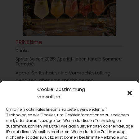
TRINKtime
Drinks
Spritz-Saison 2026: Aperitif-Ideen für die Sommer-
Terrasse
Aperol Spritz hat seine Vormachtstellung
gehalten, aber was spricht gegen
Abwechslung? Wir stellen hier ein paar
Cookie-Zustimmung
Optionen für die diesjährige...
verwalten
Um dir ein optimales Erlebnis zu bieten, verwenden wir
Technologien wie Cookies, um Geräteinformationen zu speichern
und/oder darauf zuzugreifen. Wenn du diesen Technologien
zustimmst, können wir Daten wie das Surfverhalten oder eindeutige
IDs auf dieser Website verarbeiten. Wenn du deine Zustimmung
nicht erteilst oder zurückziehst, können bestimmte Merkmale und