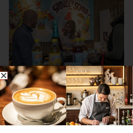
Auf der Zagg kann man Branchenkontakte pflegen.
(Quelle: Messe Luzern AG)
Den Berufsnachwuchs ins Rampenlicht gerückt
Die Zagg legte in diesem Jahr den Fokus auf den
Berufsnachwuchs
. Dieser wurde auf der Messe aktiv
miteinbezogen. Im
Restaurant Dyhrberg
beispielsweise
führten
Lernende des Luzerner Kantonsspitals