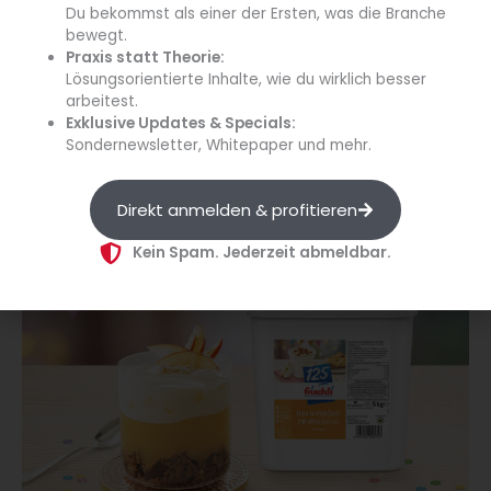
Du bekommst als einer der Ersten, was die Branche
bewegt.
Wissenstransfer rund um Sahne in der Profiküche
Praxis statt Theorie:
Lösungsorientierte Inhalte, wie du wirklich besser
Am Messestand stellte frischli außerdem das Sortiment an
arbeitest.
Sahneprodukten vor. Das Verwenderteam vermittelte
Exklusive Updates & Specials:
Fachbesuchern praxisorientiertes Know-how zum richtigen
Sondernewsletter, Whitepaper und mehr.
Einsatz unterschiedlicher Sahneartikel, etwa zur optimalen
Temperatur beim Aufschlagen und zur Beeinflussung des
Direkt anmelden & profitieren
Aufschlagvolumens in der professionellen Küche.
Kein Spam. Jederzeit abmeldbar.