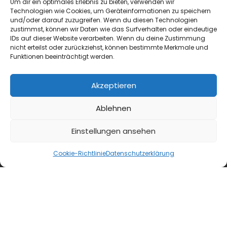
Um dir ein optimales Erlebnis zu bieten, verwenden wir
Technologien wie Cookies, um Geräteinformationen zu speichern
und/oder darauf zuzugreifen. Wenn du diesen Technologien
zustimmst, können wir Daten wie das Surfverhalten oder eindeutige
IDs auf dieser Website verarbeiten. Wenn du deine Zustimmung
nicht erteilst oder zurückziehst, können bestimmte Merkmale und
Funktionen beeinträchtigt werden.
Akzeptieren
Ablehnen
blmedien.de
Einstellungen ansehen
blgastro.de
Cookie-Richtlinie
Datenschutzerklärung
moproweb.de
kaeseweb.de
fleischnet.de