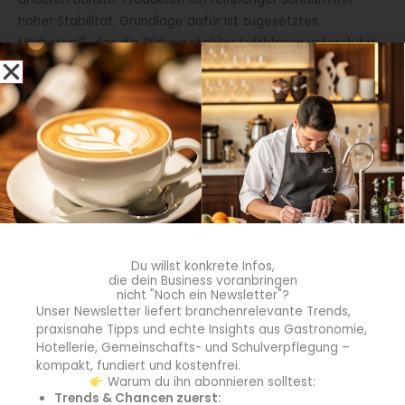
hoher Stabilität. Grundlage dafür ist zugesetztes
Milcheiweiß, das die Bildung stabiler Luftblasen unterstützt.
Der Fettgehalt von 2,5 % ist auf die Zubereitung von
Kaffeespezialitäten abgestimmt.
Die Barista-Milch wird im wiederverschließbaren 1-Liter-
Gebinde angeboten und ist durch Ultrahocherhitzung
mehrere Wochen ungekühlt lagerfähig.
Du willst konkrete Infos,
die dein Business voranbringen
nicht "Noch ein Newsletter"?
Unser Newsletter liefert branchenrelevante Trends,
praxisnahe Tipps und echte Insights aus Gastronomie,
Hotellerie, Gemeinschafts- und Schulverpflegung –
kompakt, fundiert und kostenfrei.
Warum du ihn abonnieren solltest:
Trends & Chancen zuerst: