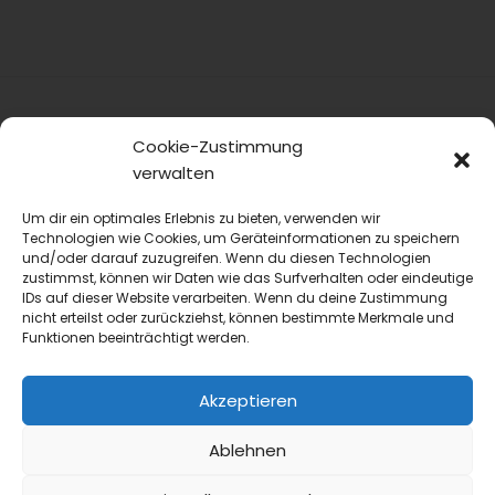
Cookie-Zustimmung
verwalten
Um dir ein optimales Erlebnis zu bieten, verwenden wir
Technologien wie Cookies, um Geräteinformationen zu speichern
und/oder darauf zuzugreifen. Wenn du diesen Technologien
blmedien.de
zustimmst, können wir Daten wie das Surfverhalten oder eindeutige
IDs auf dieser Website verarbeiten. Wenn du deine Zustimmung
nicht erteilst oder zurückziehst, können bestimmte Merkmale und
blgastro.de
Funktionen beeinträchtigt werden.
moproweb.de
Akzeptieren
kaeseweb.de
Ablehnen
fleischnet.de