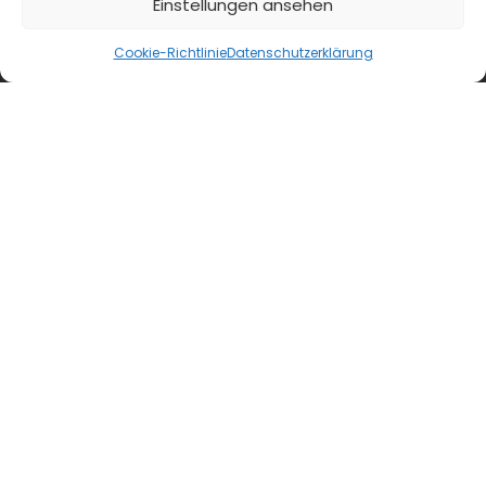
Einstellungen ansehen
diehaccpapp.de
Cookie-Richtlinie
Datenschutzerklärung
diefleischerapp.de
diebestellapp.de
promedia-thekentv.de
Shop
Mediadaten
Newsletter Anmeldung
Registrierung für Abokunden
Kontakt