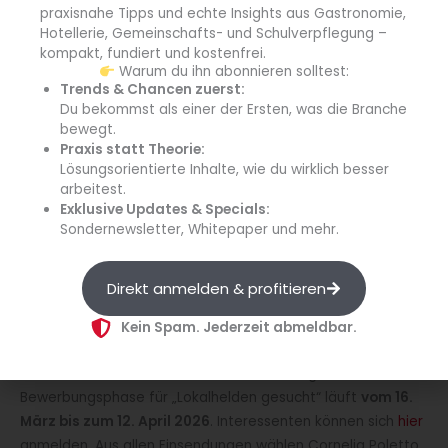
Unterstützung weiterhin.“
praxisnahe Tipps und echte Insights aus Gastronomie,
Hotellerie, Gemeinschafts- und Schulverpflegung –
Er beschreibt das Konzept der Initiative: „Wir geben kleinen
kompakt, fundiert und kostenfrei.
Warum du ihn abonnieren solltest:
gastronomischen Betrieben eine Bühne und verbinden
Trends & Chancen zuerst:
Aufmerksamkeit mit konkreter, spürbarer Hilfe. Mit 20.000
Du bekommst als einer der Ersten, was die Branche
Euro Preisgeld und 1.000 Euro Vistaprint-Guthaben kann der
bewegt.
Gewinnerbetrieb direkt dort investieren, wo es am
Praxis statt Theorie:
dringendsten ist. Ob Modernisierung von Küche und
Lösungsorientierte Inhalte, wie du wirklich besser
arbeitest.
Ausstattung, Renovierungen, Rebranding oder gezieltes
Exklusive Updates & Specials:
Marketing: So lassen sich neue Gäste gewinnen und die
Sondernewsletter, Whitepaper und mehr.
Stammkundschaft langfristig binden.”
Teilnahmebedingungen und Auswahlprozess
Direkt anmelden & profitieren
Teilnahmeberechtigt sind Inhaber kleiner
Kein Spam. Jederzeit abmeldbar.
Gastronomiebetriebe in Deutschland, die
maximal 50
Mitarbeiter
in Voll- oder Teilzeit beschäftigen. Die
Bewerbungsphase für „Lokalhelden gesucht“ läuft
vom 16.
März bis zum 12. April 2026
. Interessenten können sich
hier
anmelden. Aus allen Einsendungen wählen Cornelia Poletto