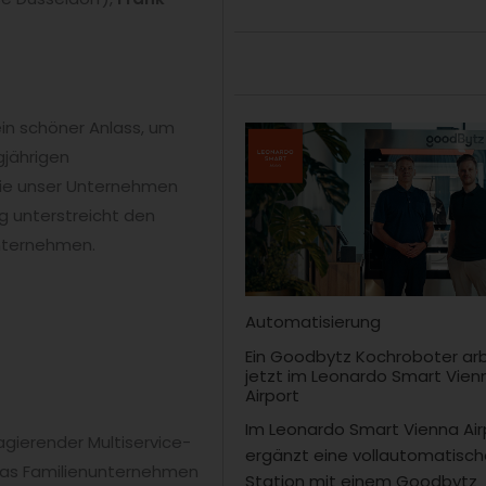
ein schöner Anlass, um
gjährigen
die unser Unternehmen
g unterstreicht den
Unternehmen.
Automatisierung
Ein Goodbytz Kochroboter ar
jetzt im Leonardo Smart Vien
Airport
Im Leonardo Smart Vienna Air
agierender Multiservice-
ergänzt eine vollautomatisc
 das Familienunternehmen
Station mit einem Goodbytz