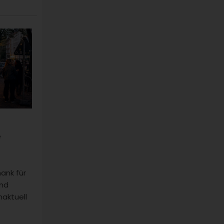
e
ank für
und
haktuell