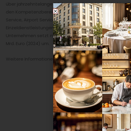
über jahrzehntelange Erfahrung im Bereich infrastrukturell
den Kompetenzbereichen Cleaning, Catering, Clinic Servic
Service, Airport Service und Integrated Services werden 
Einzeldienstleistungen als auch Multiservice-Konzepte a
Unternehmen setzt mit über 46.000 Mitarbeitenden in sec
Mrd. Euro (2024) um.
Weitere Informationen über das Unternehmen sind unte