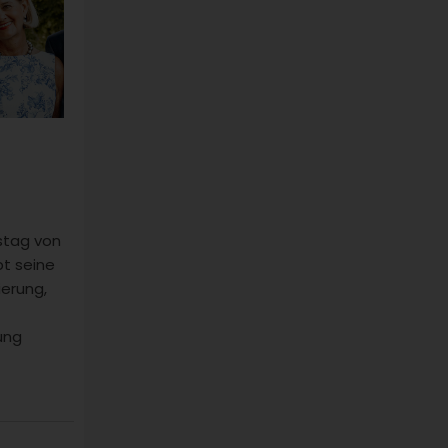
.
tstag von
t seine
ierung,
ung