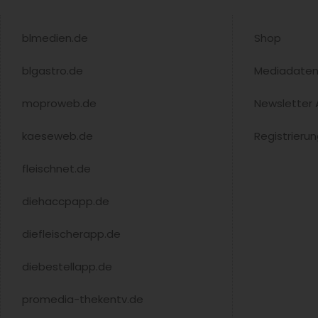
blmedien.de
Shop
blgastro.de
Mediadate
moproweb.de
Newsletter
kaeseweb.de
Registrieru
fleischnet.de
diehaccpapp.de
diefleischerapp.de
diebestellapp.de
promedia-thekentv.de