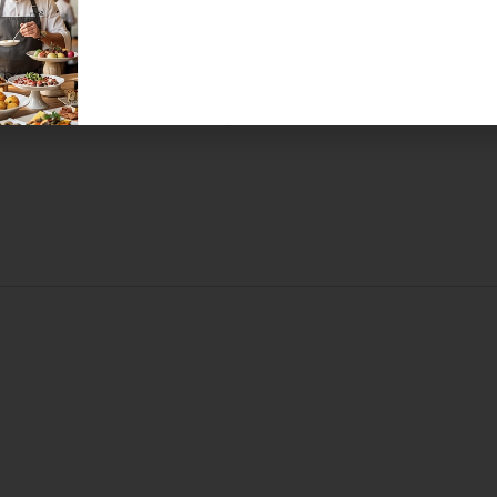
handwerklich hergestellte Pa
Sandwiches ins Münchner
Stadtgebiet....