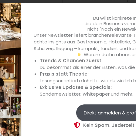
e Dienstleistungen. In
Kochroboter das Serviceang
e, Security, Personal
ermöglicht Gästen rund um...
Du willst konkrete I
sowohl
die dein Business vora
ngeboten. Das
nicht "Noch ein Newsl
Unser Newsletter liefert branchenrelevante T
hs Ländern mehr als 1
echte Insights aus Gastronomie, Hotellerie,
Schulverpflegung – kompakt, fundiert und kos
Warum du ihn abonniere
Trends & Chancen zuerst:
r
www.klueh.de
zu finden.
Du bekommst als einer der Ersten, was di
Praxis statt Theorie:
Lösungsorientierte Inhalte, wie du wirklich 
Exklusive Updates & Specials:
Sondernewsletter, Whitepaper und mehr.
Food
Kneipe 80 und Oschi starten
Partnerschaft und bringen Pa
Direkt anmelden & prof
nach München
Die Kooperation zwischen der
Kein Spam. Jederzeit
80 und Oschi Pastrami bringt