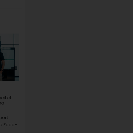
beitet
na
port
he Food-