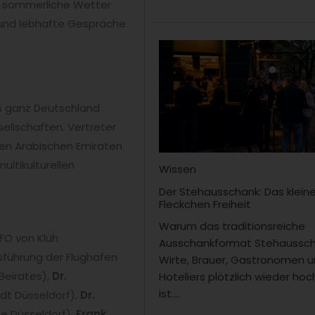
as sommerliche Wetter
 und lebhafte Gespräche
s ganz Deutschland
ellschaften. Vertreter
ten Arabischen Emiraten
ltikulturellen
Wissen
Der Stehausschank: Das klein
Fleckchen Freiheit
Warum das traditionsreiche
FO von Klüh
Ausschankformat Stehaussch
sführung der Flughafen
Wirte, Brauer, Gastronomen 
Beirates),
Dr.
Hoteliers plötzlich wieder hoc
ist....
t Düsseldorf),
Dr.
e Düsseldorf),
Frank