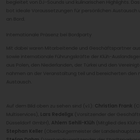
begleitet von DJ-Sounds und kulinarischen Highlights. D
bot ideale Voraussetzungen für persönlichen Austausch
an Bord.
Internationale Präsenz bei Bordparty
Mit dabei waren Mitarbeitende und Geschäftspartner au
sowie internationale Führungskräfte der Klüh-Auslandsges
aus Polen, den Niederlanden, der Türkei und den Vereinig
nahmen an der Veranstaltung teil und bereicherten den mu
Austausch.
Auf dem Bild oben zu sehen sind (v.l.):
Christian Frank
(C
Multiservices),
Lars Redeligx
(Vorsitzender der Geschäft
Düsseldorf GmbH),
Ahlem Sehili-Klüh
(Mitglied des Klüh-
Stephan Keller
(Oberbürgermeister der Landeshauptstad
Stefan Dahm
(Vorstandsvorsitzender der Stadtsparkass