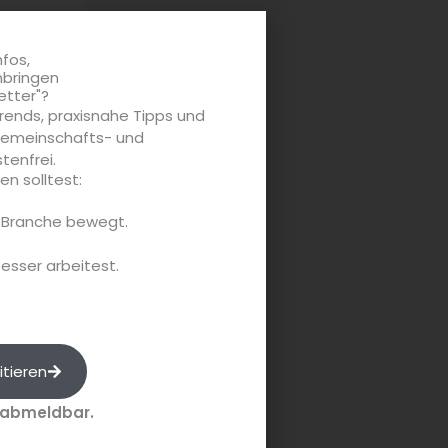
ebot und
nfos,
nbringen
etter"?
rends, praxisnahe Tipps und
 Gemeinschafts- und
tenfrei.
n solltest:
e Branche bewegt.
besser arbeitest.
strami
itieren
 Kneipe
 abmeldbar.