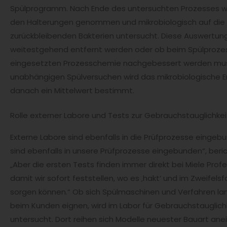
Spülprogramm. Nach Ende des untersuchten Prozesses we
den Halterungen genommen und mikrobiologisch auf die 
zurückbleibenden Bakterien untersucht. Diese Auswertung
weitestgehend entfernt werden oder ob beim Spülprozes
eingesetzten Prozesschemie nachgebessert werden muss
unabhängigen Spülversuchen wird das mikrobiologische E
danach ein Mittelwert bestimmt.
Rolle externer Labore und Tests zur Gebrauchstauglichkei
Externe Labore sind ebenfalls in die Prüfprozesse eingeb
sind ebenfalls in unsere Prüfprozesse eingebunden“, beri
„Aber die ersten Tests finden immer direkt bei Miele Profes
damit wir sofort feststellen, wo es ‚hakt‘ und im Zweifelsf
sorgen können.“ Ob sich Spülmaschinen und Verfahren lang
beim Kunden eignen, wird im Labor für Gebrauchstauglich
untersucht. Dort reihen sich Modelle neuester Bauart an