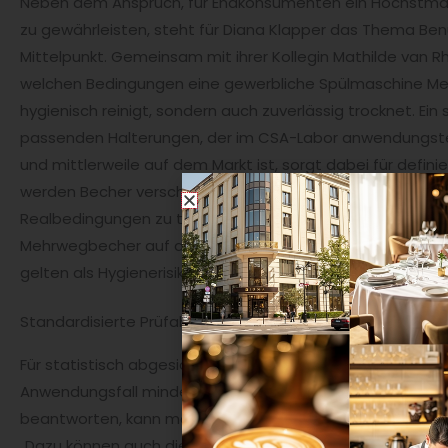
Neben dem Anspruch, für Endkonsumenten ein Höchstmaß 
zu gewährleisten, steht für Diana Klapper das Thema Benu
Mittelpunkt. Gemeinsam mit ihrer Kollegin Mathilde van R
welchen Bedingungen eine gewerbliche Spülmaschine Me
hygienisch reinigt, sondern auch zuverlässig trocknet. Ein 
passenden Halterungen, der im CSA-Labor anwendungst
und mittlerweile auf dem Markt ist, sorgt dabei für defin
werden Becher verschiedener Hersteller eingesetzt, der
Realbedingungen zu testen ist. Nach Programmende steh
Mehrwegbecher auf dem Prüfstand, denn feucht gelage
gelten als Hygienerisiko und können Keime übertragen.
Standardisierte Prüfabläufe für verlässliche Ergebnisse
Für statistisch abgesicherte Ergebnisse führt Diana Klap
Anwendungsfall mindestens fünf Spülversuche durch. „Um
beantworten, kann man an verschiedenen Stellschrauben a
„Dazu können auch die Dosiermengen von Klarspüler und R