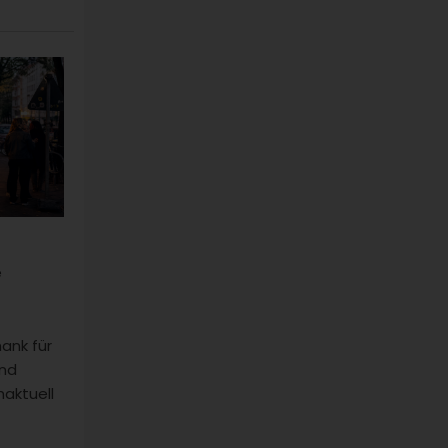
e
ank für
und
haktuell