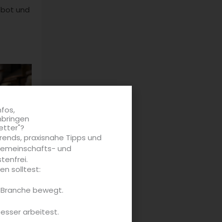
ebot und
nfos,
nbringen
etter"?
rends, praxisnahe Tipps und
 Gemeinschafts- und
tenfrei.
n solltest:
strami
e Branche bewegt.
 Kneipe
besser arbeitest.