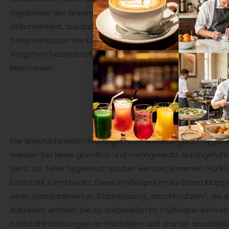
Ergebnisse der anwendungstechnischen Prüfungen werde
dokumentiert, zusätzlich wird das Spülgut fotografisch fe
Dokumentation der Ergebnisse dauert länger als das Spülen
Vorgehen bezeichnet sie mit einem Augenzwinkern als „pr
Misstrauen“.
Die anspruchsvollen Prüfungen zu mikrobiologisch-hygien
werden bei Miele gründlich und normgerecht durchgefüh
geht, ob Teller hygienisch sauber werden, kommen Prüfk
Edelstahl zum Einsatz. Diese Prüfkörper muss Diana Klapp
einer standardisierten Stärkelösung „anschmutzen“, die 
Bakterien enthält. Die so vorbereiteten Prüfkörper befesti
Edelstahlhalterungen an Prüftellern und startet anschli