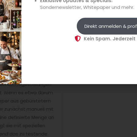
Exklusive Updates & Specials:
handwerklich hergestellte Pa
Sondernewsletter, Whitepaper und mehr.
n im Anschluss
Sandwiches ins Münchner
stgehalten. „Die
Stadtgebiet....
 selbst.“ Ihr akribisches
Direkt anmelden & prof
ofessionelles
Kein Spam. Jederzeit
ischen Fragestellungen
rt. Wenn es etwa darum
örper aus gebürstetem
er zunächst manuell mit
eine definierte Menge an
gt sie mit speziellen
eßend das zu testende