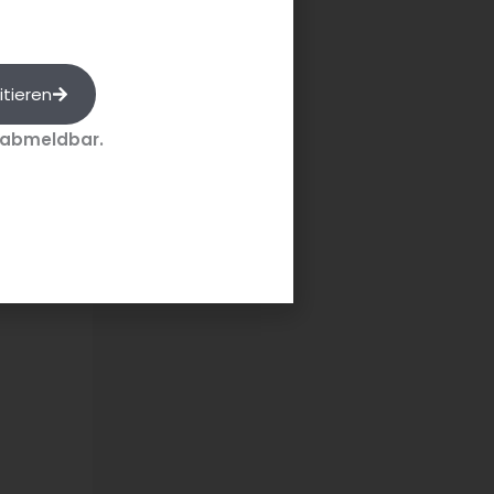
strami-
itieren
 abmeldbar.