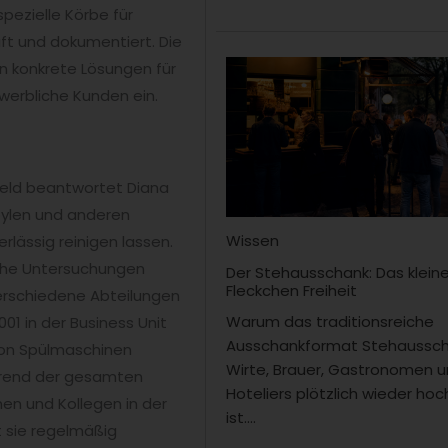
pezielle Körbe für
t und dokumentiert. Die
in konkrete Lösungen für
erbliche Kunden ein.
eld beantwortet Diana
opylen und anderen
Wissen
lässig reinigen lassen.
che Untersuchungen
Der Stehausschank: Das klein
Fleckchen Freiheit
verschiedene Abteilungen
Warum das traditionsreiche
01 in der Business Unit
Ausschankformat Stehaussch
von Spülmaschinen
Wirte, Brauer, Gastronomen 
ährend der gesamten
Hoteliers plötzlich wieder hoc
en und Kollegen in der
ist....
 sie regelmäßig