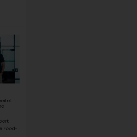
beitet
na
port
he Food-