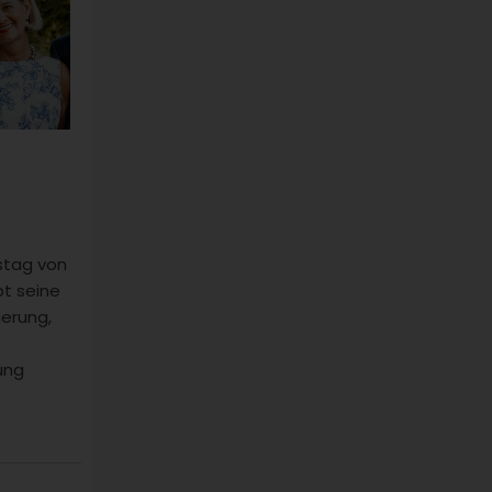
.
tstag von
t seine
ierung,
ung