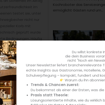
an Sicherheit im Alltag
Kochroboter das Serviceang
tzerfreundlichkeit im
ermöglicht Gästen rund um...
heenen testet sie, unter
hrwegbecher nicht nur
spezieller Korb mit
echnisch geprüft wurde
ierte Bedingungen. Häufig
en Restfeuchte unter
t dabei jeder einzelne
Du willst konkrete I
die dein Business vora
rte Mehrwegbecher
nicht "Noch ein Newsl
Unser Newsletter liefert branchenrelevante T
echte Insights aus Gastronomie, Hotellerie,
Food
Schulverpflegung – kompakt, fundiert und kos
Warum du ihn abonniere
Kneipe 80 und Oschi starten
Trends & Chancen zuerst:
Partnerschaft und bringen Pa
per bei jedem
nach München
Du bekommst als einer der Ersten, was di
 eine Fragestellung zu
Praxis statt Theorie:
Die Kooperation zwischen der
rbeiten“, sagt sie.
Lösungsorientierte Inhalte, wie du wirklich 
80 und Oschi Pastrami bringt
einiger gehören.“ Die