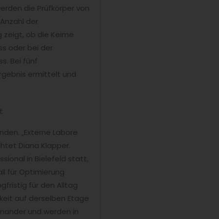
rden die Prüfkörper von
Anzahl der
 zeigt, ob die Keime
s oder bei der
. Bei fünf
rgebnis ermittelt und
t
unden. „Externe Labore
chtet Diana Klapper.
sional in Bielefeld statt,
all für Optimierung
fristig für den Alltag
keit auf derselben Etage
einander und werden in