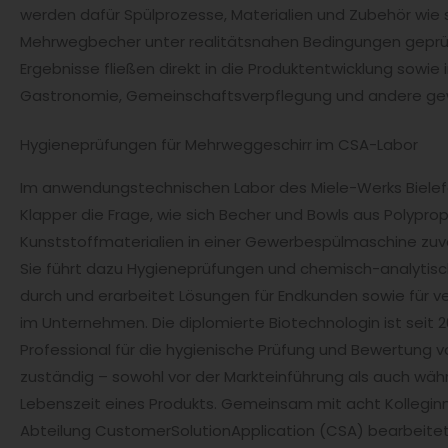
werden dafür Spülprozesse, Materialien und Zubehör wie s
Mehrwegbecher unter realitätsnahen Bedingungen geprüf
Ergebnisse fließen direkt in die Produktentwicklung sowie 
Gastronomie, Gemeinschaftsverpflegung und andere gew
Hygieneprüfungen für Mehrweggeschirr im CSA-Labor
Im anwendungstechnischen Labor des Miele-Werks Bielef
Klapper die Frage, wie sich Becher und Bowls aus Polypr
Kunststoffmaterialien in einer Gewerbespülmaschine zuver
Sie führt dazu Hygieneprüfungen und chemisch-analytis
durch und erarbeitet Lösungen für Endkunden sowie für 
im Unternehmen. Die diplomierte Biotechnologin ist seit 20
Professional für die hygienische Prüfung und Bewertung 
zuständig – sowohl vor der Markteinführung als auch w
Lebenszeit eines Produkts. Gemeinsam mit acht Kolleginn
Abteilung CustomerSolutionApplication (CSA) bearbeitet