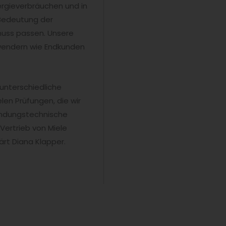
ergieverbräuchen und in
 Bedeutung der
muss passen. Unsere
wendern wie Endkunden
 unterschiedliche
len Prüfungen, die wir
endungstechnische
Vertrieb von Miele
ärt Diana Klapper.