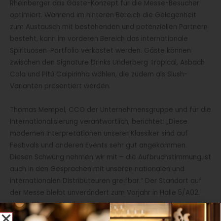
Rheinberger das Gäste-Konzept für die Messe-Besucher
optimiert. Während im hinteren Bereich die Gelegenheit
zum Austausch mit bestehenden und potenziellen Partnern
besteht, kann im vorderen Bereich das internationale
Spirituosen-Portfolio verkostet werden. Gäste können
zwischen den Signature Drinks Underberg Tropical, Asbach
Cola und Pitú Caipirinha wählen, die zudem als Slush-
Varianten präsentiert werden.
Thomas Mempel, CCO der Unternehmensgruppe und für die
Internationalisierung verantwortlich, berichtet: „Diese
modernen Interpretationen unserer Klassiker sind auf
Festivals und anderen Events sehr gut angekommen.
Diesen Schwung nehmen wir mit – die Aufbruchstimmung ist
auch in den Gesprächen mit unseren nationalen und
internationalen Distributeuren greifbar.“ Der Standort auf
der Messe bleibt unverändert zum Vorjahr in Halle 5/A02.