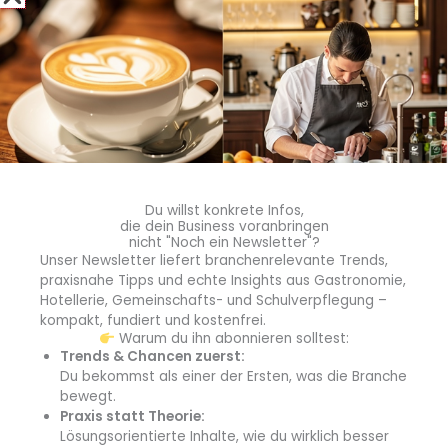
Wachstum in Afrika und touristischen Märkten
Unterberg identifiziert den afrikanischen Kontinent als Markt
mit erheblichem Potenzial. Vincent Hüpen, der für die
Unternehmensgruppe in diesen Märkten aktiv ist, sagt:
„Nicht nur, dass der Bittergeschmack in vielen afrikanischen
Du willst konkrete Infos,
Ländern traditionell stark verankert ist, auch die
die dein Business voranbringen
ausgeprägte Kaffee-Affinität bietet ideale
nicht "Noch ein Newsletter"?
Unser Newsletter liefert branchenrelevante Trends,
Voraussetzungen für innovative Produkte wie Underberg
praxisnahe Tipps und echte Insights aus Gastronomie,
Espresso Herbtini.“ Seit April 2025 arbeitet das
Hotellerie, Gemeinschafts- und Schulverpflegung –
Unternehmen in Südafrika mit dem neuen
kompakt, fundiert und kostenfrei.
Distributionspartner Stellenbosch Mountain Spirits/Blue Sky
Warum du ihn abonnieren solltest:
Trends & Chancen zuerst:
Spirits zusammen.
Du bekommst als einer der Ersten, was die Branche
bewegt.
Ferner treibt das Unternehmen seit Februar 2026 in
Praxis statt Theorie:
Kooperation mit der Agentur Africon die strategische
Lösungsorientierte Inhalte, wie du wirklich besser