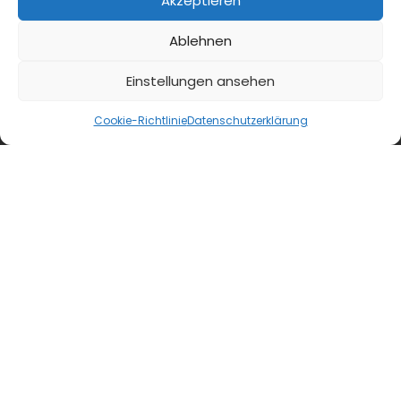
Akzeptieren
diehaccpapp.de
Ablehnen
diefleischerapp.de
Einstellungen ansehen
diebestellapp.de
Cookie-Richtlinie
Datenschutzerklärung
promedia-thekentv.de
Shop
Mediadaten
Newsletter Anmeldung
Registrierung für Abokunden
Kontakt