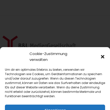
Cookie-Zustimmung
blmedien.de
verwalten
blgastro.de
Um dir ein optimales Erlebnis zu bieten, verwenden wir
Technologien wie Cookies, um Geräteinformationen zu speichern
und/oder darauf zuzugreifen. Wenn du diesen Technologien
moproweb.de
zustimmst, können wir Daten wie das Surfverhalten oder eindeutige
IDs auf dieser Website verarbeiten. Wenn du deine Zustimmung
nicht erteilst oder zurückziehst, können bestimmte Merkmale und
kaeseweb.de
Funktionen beeinträchtigt werden.
fleischnet.de