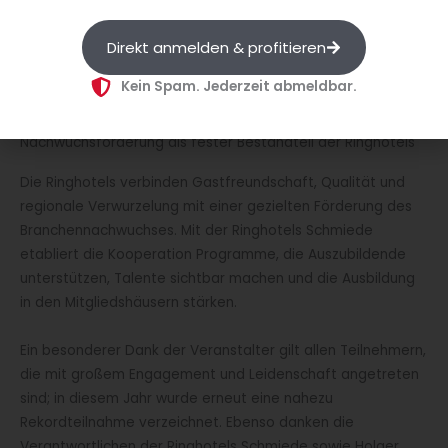
Jurymitgliedern machte den Wettbewerb zu einer Plattform
für Entwicklung und Motivation. Die Organisatoren betonen:
Direkt anmelden & profitieren
„Gerade solche Formate zeigen, wie wichtig es ist, jungen
Menschen Raum zum Ausprobieren, Lernen und Wachsen zu
Kein Spam. Jederzeit abmeldbar.
geben.“
Nachwuchsförderung als fester Bestandteil der Ringhotels
Die Ringhotels verbinden Gastfreundschaft, Qualität und
regionale Verwurzelung mit einer gezielten Förderung des
Branchennachwuchses. Mit der Ringhotels Schmiede
etabliert die Kooperation Programme, die Auszubildende
unterstützen, Talente sichtbar machen und die Ausbildung
in den Mitgliedshäusern stärken.
Ein besonderer Dank der Veranstalter gilt allen Teilnehmern,
die mit großem Engagement und Leidenschaft angetreten
sind; in diesem Jahr wurde erneut eine nahezu
Rekordteilnahme verzeichnet. Ebenso danken die
Verantwortlichen der Ringhotels Schmiede sowie Holger