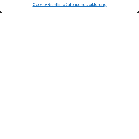
promedia-thekentv.de
Cookie-Richtlinie
Datenschutzerklärung
Shop
Mediadaten
Newsletter Anmeldung
Registrierung für Abokunden
Kontakt
AGB
Wiederrufsbelehrung
Datenschutzerklärung