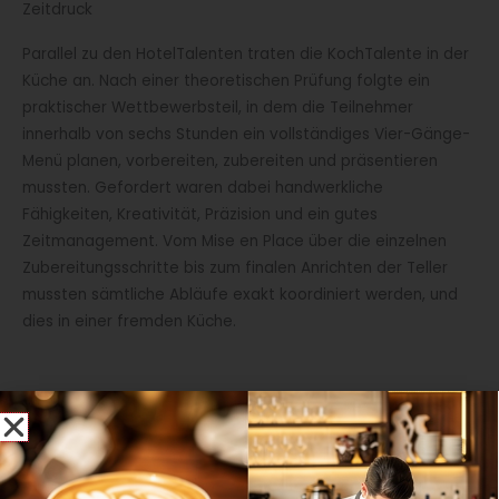
Zeitdruck
Parallel zu den HotelTalenten traten die KochTalente in der
Küche an. Nach einer theoretischen Prüfung folgte ein
praktischer Wettbewerbsteil, in dem die Teilnehmer
innerhalb von sechs Stunden ein vollständiges Vier-Gänge-
Menü planen, vorbereiten, zubereiten und präsentieren
mussten. Gefordert waren dabei handwerkliche
Fähigkeiten, Kreativität, Präzision und ein gutes
Zeitmanagement. Vom Mise en Place über die einzelnen
Zubereitungsschritte bis zum finalen Anrichten der Teller
mussten sämtliche Abläufe exakt koordiniert werden, und
dies in einer fremden Küche.
Die fertigen Gerichte wurden einer Fachjury präsentiert und