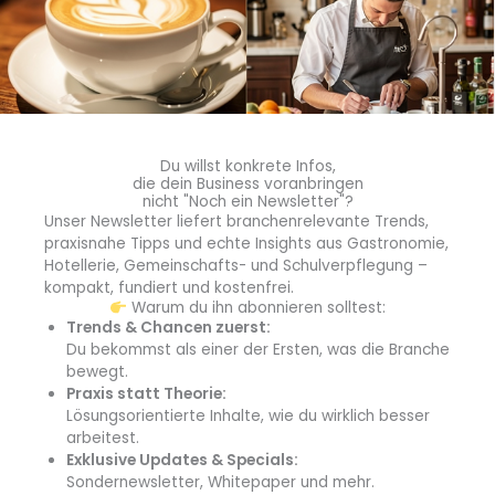
bewertet. Der Moment der Präsentation war von
Konzentration, Spannung und dem Stolz auf die eigene
Leistung geprägt.
Initiator Ringhotels Schmiede
Organisiert wurde der Wettbewerb von der Ringhotels
Du willst konkrete Infos,
Schmiede, dem Zusammenschluss der „Ringhoteliers von
die dein Business voranbringen
nicht "Noch ein Newsletter"?
Morgen“. Unter der Sprechführung von Annica Peters aus
Unser Newsletter liefert branchenrelevante Trends,
dem Ringhotels Gardels und ihrem Stellvertreter Hendrik
praxisnahe Tipps und echte Insights aus Gastronomie,
Löw aus dem Ringhotel Löw’s Merkur engagiert sich die
Hotellerie, Gemeinschafts- und Schulverpflegung –
Initiative für Nachwuchsförderung, Austausch und
kompakt, fundiert und kostenfrei.
Warum du ihn abonnieren solltest:
Weiterbildung innerhalb der Hotelkooperation.
Trends & Chancen zuerst:
Du bekommst als einer der Ersten, was die Branche
Im Mittelpunkt der Veranstaltung standen Lernen und
bewegt.
Erfahrungsaustausch. Die Auszubildenden konnten ihr
Praxis statt Theorie:
Lösungsorientierte Inhalte, wie du wirklich besser
Wissen anwenden, ihre Fähigkeiten testen und erhielten
arbeitest.
wertvolle Rückmeldungen. Der Austausch mit anderen
Exklusive Updates & Specials:
Auszubildenden, zukünftigen Arbeitgebern, Ausbildern und
Sondernewsletter, Whitepaper und mehr.