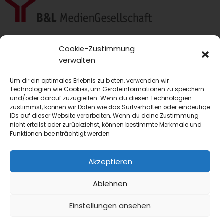
blmedien.de
Cookie-Zustimmung
verwalten
blgastro.de
Um dir ein optimales Erlebnis zu bieten, verwenden wir
moproweb.de
Technologien wie Cookies, um Geräteinformationen zu speichern
und/oder darauf zuzugreifen. Wenn du diesen Technologien
zustimmst, können wir Daten wie das Surfverhalten oder eindeutige
kaeseweb.de
IDs auf dieser Website verarbeiten. Wenn du deine Zustimmung
nicht erteilst oder zurückziehst, können bestimmte Merkmale und
fleischnet.de
Funktionen beeinträchtigt werden.
diehaccpapp.de
Akzeptieren
diefleischerapp.de
Ablehnen
diebestellapp.de
Einstellungen ansehen