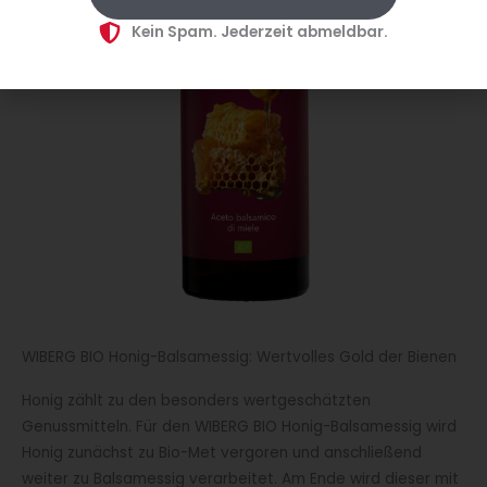
Kein Spam. Jederzeit abmeldbar.
WIBERG BIO Honig-Balsamessig: Wertvolles Gold der Bienen
Honig zählt zu den besonders wertgeschätzten
Genussmitteln. Für den WIBERG BIO Honig-Balsamessig wird
Honig zunächst zu Bio-Met vergoren und anschließend
weiter zu Balsamessig verarbeitet. Am Ende wird dieser mit