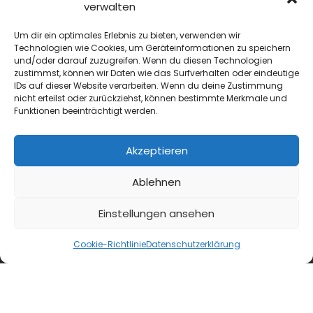
verwalten
Um dir ein optimales Erlebnis zu bieten, verwenden wir
Technologien wie Cookies, um Geräteinformationen zu speichern
und/oder darauf zuzugreifen. Wenn du diesen Technologien
zustimmst, können wir Daten wie das Surfverhalten oder eindeutige
IDs auf dieser Website verarbeiten. Wenn du deine Zustimmung
nicht erteilst oder zurückziehst, können bestimmte Merkmale und
Funktionen beeinträchtigt werden.
blmedien.de
Akzeptieren
blgastro.de
Ablehnen
moproweb.de
Einstellungen ansehen
kaeseweb.de
Cookie-Richtlinie
Datenschutzerklärung
fleischnet.de
diehaccpapp.de
diefleischerapp.de