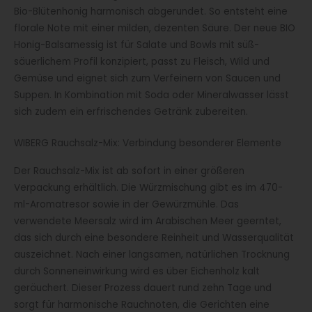
Bio-Blütenhonig harmonisch abgerundet. So entsteht eine
florale Note mit einer milden, dezenten Säure. Der neue BIO
Honig-Balsamessig ist für Salate und Bowls mit süß-
säuerlichem Profil konzipiert, passt zu Fleisch, Wild und
Gemüse und eignet sich zum Verfeinern von Saucen und
Suppen. In Kombination mit Soda oder Mineralwasser lässt
sich zudem ein erfrischendes Getränk zubereiten.
WIBERG Rauchsalz-Mix: Verbindung besonderer Elemente
Der Rauchsalz-Mix ist ab sofort in einer größeren
Verpackung erhältlich. Die Würzmischung gibt es im 470-
ml-Aromatresor sowie in der Gewürzmühle. Das
verwendete Meersalz wird im Arabischen Meer geerntet,
das sich durch eine besondere Reinheit und Wasserqualität
auszeichnet. Nach einer langsamen, natürlichen Trocknung
durch Sonneneinwirkung wird es über Eichenholz kalt
geräuchert. Dieser Prozess dauert rund zehn Tage und
sorgt für harmonische Rauchnoten, die Gerichten eine