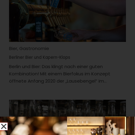
Bier
,
Gastronomie
Berliner Bier und Kapern-Klops
Berlin und Bier: Das klingt nach einer guten
Kombination! Mit einem Bierfokus im Konzept
öffnete Anfang 2020 der „Lausebengel“ im...