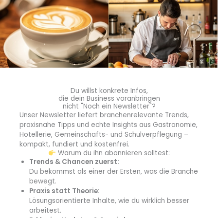
Regionalität
,
Wasser
Atelier Café setzt auf Heimat statt Himalaya
Im Atelier Café in Wolfsburg vermittelt Tobias Senft
jeden Tag Bodenständigkeit und
Heimatverbundenheit - auch mit seinem eigenen,
Du willst konkrete Infos,
regionalen Wasser....
die dein Business voranbringen
nicht "Noch ein Newsletter"?
Unser Newsletter liefert branchenrelevante Trends,
praxisnahe Tipps und echte Insights aus Gastronomie,
Hotellerie, Gemeinschafts- und Schulverpflegung –
kompakt, fundiert und kostenfrei.
Warum du ihn abonnieren solltest:
Trends & Chancen zuerst:
Du bekommst als einer der Ersten, was die Branche
bewegt.
Praxis statt Theorie:
Lösungsorientierte Inhalte, wie du wirklich besser
arbeitest.