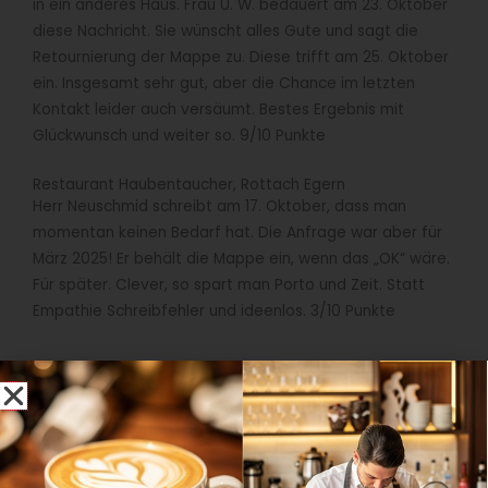
in ein anderes Haus. Frau U. W. bedauert am 23. Oktober
diese Nachricht. Sie wünscht alles Gute und sagt die
Retournierung der Mappe zu. Diese trifft am 25. Oktober
ein. Insgesamt sehr gut, aber die Chance im letzten
Kontakt leider auch versäumt. Bestes Ergebnis mit
Glückwunsch und weiter so. 9/10 Punkte
Restaurant Haubentaucher, Rottach Egern
Herr Neuschmid schreibt am 17. Oktober, dass man
momentan keinen Bedarf hat. Die Anfrage war aber für
März 2025! Er behält die Mappe ein, wenn das „OK“ wäre.
Für später. Clever, so spart man Porto und Zeit. Statt
Empathie Schreibfehler und ideenlos. 3/10 Punkte