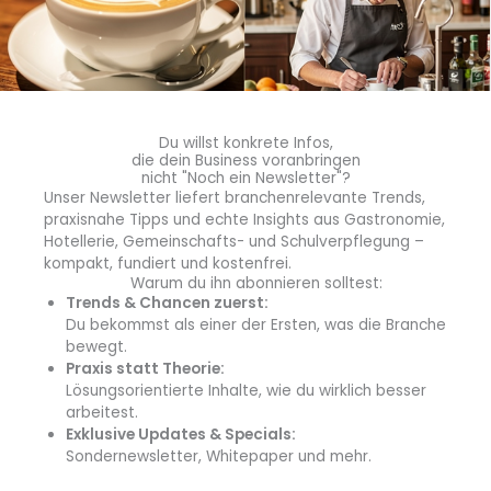
Du willst konkrete Infos,
die dein Business voranbringen
Trotz Fachkräftemangel und einem idealen Kanidaten,
nicht "Noch ein Newsletter"?
bemühen sich manche Betriebe nicht. (Quelle: B&L
Unser Newsletter liefert branchenrelevante Trends,
Mediengesellschaft)
praxisnahe Tipps und echte Insights aus Gastronomie,
Hotellerie, Gemeinschafts- und Schulverpflegung –
kompakt, fundiert und kostenfrei.
Fazit: Fachkräftemangel, aber …
Warum du ihn abonnieren solltest:
Fast alle klagen beim Thema Fachkräfte bzw.
Trends & Chancen zuerst:
Mitarbeiter. In Konzernen sprechen wir von
Human
Du bekommst als einer der Ersten, was die Branche
Capital Management
. Welche Täuschung in der
bewegt.
Hotellerie. Das war der 3. Test zu diesem Thema.
Praxis statt Theorie:
Lösungsorientierte Inhalte, wie du wirklich besser
Überwiegend miserabel. Die seit über 30 Jahren üblichen
arbeitest.
08/15-Standardsätze könnte man heute dank KI
Exklusive Updates & Specials:
aufpeppen. Dies aber setzt vorab menschliche
Sondernewsletter, Whitepaper und mehr.
Intelligenz und Willen voraus. Klar ist, dass die meisten