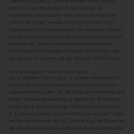
Ziemlich spät, am 23. Oktober schreibt Frau S. H. und
bietet für eine Woche später zwei Termine an.
Küchendienstpläne sind ihr wohl fremd. Alternativ ein
Video-Call. Fragen werden nicht beantwortet. Statt
Engagement Rechtschreibfehler. Der Bewerber schreibt
zurück und bittet vorab um Beantwortung seiner Fragen
und dass ein Termin im November realisierbar wäre.
Seither herrscht Funkstille im Schloss. HR so lustlos, wie
der Service im Sommer auf der Terrasse. 0,5/15 Punkte
Parkhotel Egerner Höfe, Rottach-Egern
Am 14. Oktober bittet Frau U. W. in einer freundlichen E-
Mail um die Einverständniserklärung zum Datenschutz
und sendet hierzu den Link. Sie bittet um Verständnis und
sichert schnelle Bearbeitung zu. Bereits am 15. Oktober
erhält Herr S. Antwort und die Telefonnummer von Frau
D. B. um einen Termin auszumachen. Drei von vier Fragen
werden beantwortet. Am 20. Oktober sagt der Bewerber
ab und übermittelt, dass er dennoch ins Tal kommt, aber