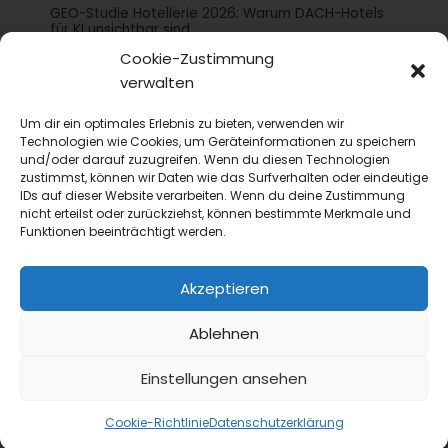
GEO-Studie Hotellerie 2026: Warum DACH-Hotels
für KI unsichtbar sind
Die GEO-Studie Hotellerie 2026 von Maxonline
Cookie-Zustimmung
analysiert, wie sichtbar Vier- und Fünf-Sterne-
verwalten
Hotels im DACH-Raum in KI-Empfehlungen sind
Um dir ein optimales Erlebnis zu bieten, verwenden wir
– nämlich kaum....
Technologien wie Cookies, um Geräteinformationen zu speichern
und/oder darauf zuzugreifen. Wenn du diesen Technologien
zustimmst, können wir Daten wie das Surfverhalten oder eindeutige
IDs auf dieser Website verarbeiten. Wenn du deine Zustimmung
nicht erteilst oder zurückziehst, können bestimmte Merkmale und
Funktionen beeinträchtigt werden.
Akzeptieren
Ablehnen
Einstellungen ansehen
24 Stunden Gastlichkeit
Cookie-Richtlinie
Datenschutzerklärung
Finanzplanung