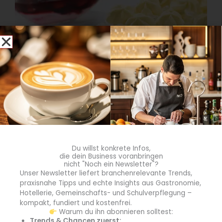
Neben der verpackten Portionsvariante gibt es MEGGLE
Butterfly auch als dekorative TK-Blüte à 10 Gramm.
(Quelle: MEGGLE GmbH & Co. KG)
Auf einen Blick: MEGGLE Butterfly
Hergestellt aus frischer MEGGLE Butter und Joghurt
Fettanteil von nur 65 Prozent > ideal für
Du willst konkrete Infos,
Ernährungsbewusste
die dein Business voranbringen
nicht "Noch ein Newsletter"?
extra streichzart
Unser Newsletter liefert branchenrelevante Trends,
ohne deklarationspflichtige Zusatzstoffe
praxisnahe Tipps und echte Insights aus Gastronomie,
voller Buttergeschmack
Hotellerie, Gemeinschafts- und Schulverpflegung –
vielseitige Verwendungsanlässe
kompakt, fundiert und kostenfrei.
Warum du ihn abonnieren solltest:
Erhältlich im Großhandel und C&C-Bereich in den
Trends & Chancen zuerst: