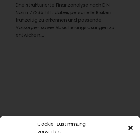
Eine strukturierte Finanzanalyse nach DIN-
Norm 77235 hilft dabei, personelle Risiken
frühzeitig zu erkennen und passende
Vorsorge- sowie Absicherungslösungen zu
entwickeln....
Cookie-Zustimmung
verwalten