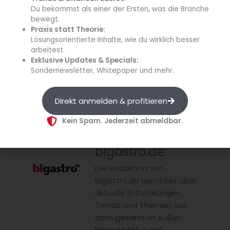
Varianten:
Du bekommst als einer der Ersten, was die Branche
100 x 10 g Portionen im Karton
bewegt.
100 x 15 g Portionen im Karton
Praxis statt Theorie:
Lösungsorientierte Inhalte, wie du wirklich besser
100 x 20 g Portionen im Karton
arbeitest.
10 g Blüten (tiefgekühlt; 5 x 1 kg Beutel im Karton)
Exklusive Updates & Specials:
Sondernewsletter, Whitepaper und mehr.
Quelle: MEGGLE GmbH & Co. KG
Direkt anmelden & profitieren
Kein Spam. Jederzeit abmeldbar.
blgastro.de
Die Redaktion von
blgastro.de berichtet über
aktuelle Entwicklungen,
Trends und Themen aus
dem gesamten Außer-
Haus-Markt – von