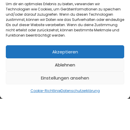
Um dir ein optimales Erlebnis zu bieten, verwenden wir
Technologien wie Cookies, um Geräteinformationen zu speichern
und/oder darauf zuzugreifen. Wenn du diesen Technologien
zustimmst, können wir Daten wie das Surfverhalten oder eindeutige
IDs auf dieser Website verarbeiten. Wenn du deine Zustimmung
nicht erteilst oder zurückziehst, können bestimmte Merkmale und
Funktionen beeinträchtigt werden.
Akzeptieren
Ablehnen
blmedien.de
Einstellungen ansehen
blgastro.de
Cookie-Richtlinie
Datenschutzerklärung
moproweb.de
kaeseweb.de
fleischnet.de