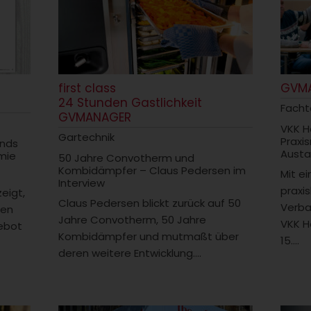
first class
GVM
24 Stunden Gastlichkeit
Fach
GVMANAGER
VKK H
Gartechnik
Praxi
ends
Austa
mie
50 Jahre Convotherm und
Kombidämpfer – Claus Pedersen im
Mit e
Interview
praxi
zeigt,
Claus Pedersen blickt zurück auf 50
Verba
men
Jahre Convotherm, 50 Jahre
VKK H
ebot
Kombidämpfer und mutmaßt über
15....
deren weitere Entwicklung....