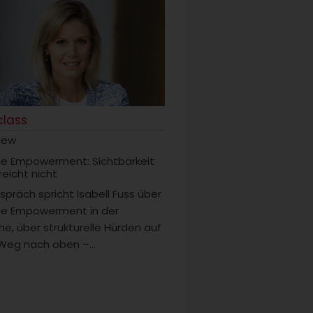
 class
view
e Empowerment: Sichtbarkeit
 reicht nicht
spräch spricht Isabell Fuss über
e Empowerment in der
he, über strukturelle Hürden auf
eg nach oben –...