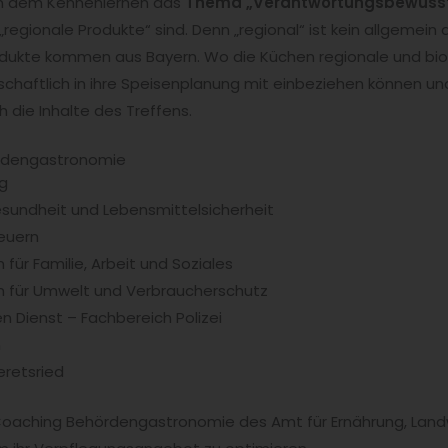
en dem Kennenlernen das
Thema „Verantwortungsbewusst
„regionale Produkte“ sind. Denn „regional“ ist kein allgemein 
rodukte kommen aus Bayern. Wo die Küchen regionale und bi
tschaftlich in ihre Speisenplanung mit einbeziehen können u
die Inhalte des Treffens.
rdengastronomie
g
sundheit und Lebensmittelsicherheit
euern
für Familie, Arbeit und Soziales
m für Umwelt und Verbraucherschutz
n Dienst – Fachbereich Polizei
n
eretsried
oaching Behördengastronomie des Amt für Ernährung, Landw