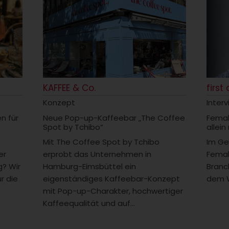
KAFFEE & Co.
first
Konzept
Inter
en für
Neue Pop-up-Kaffeebar „The Coffee
Femal
Spot by Tchibo“
allein
Mit The Coffee Spot by Tchibo
Im Ge
er
erprobt das Unternehmen in
Femal
? Wir
Hamburg-Eimsbüttel ein
Branc
r die
eigenständiges Kaffeebar-Konzept
dem W
mit Pop-up-Charakter, hochwertiger
Kaffeequalität und auf...