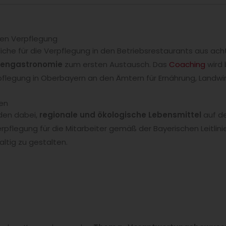
en Verpflegung
tliche für die Verpflegung in den Betriebsrestaurants aus a
dengastronomie
zum ersten Austausch. Das
Coaching
wird 
egung in Oberbayern an den Ämtern für Ernährung, Landwir
en
den dabei,
regionale und ökologische Lebensmittel
auf de
erpflegung für die Mitarbeiter gemäß der Bayerischen Leitli
ltig zu gestalten.