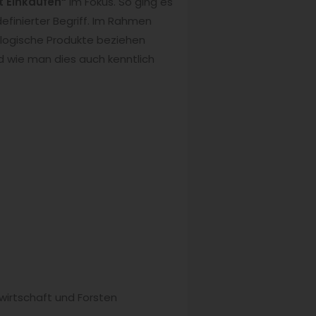
 Einkaufen“
im Fokus. So ging es
definierter Begriff. Im Rahmen
ologische Produkte beziehen
nd wie man dies auch kenntlich
irtschaft und Forsten