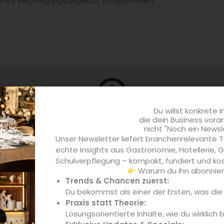
 um ihr Verpflegungsangebot zu optimieren.
info
Du willst konkrete I
die dein Business vora
Klimafreundliche Kantinen?
nicht "Noch ein Newsl
er Vorbildfunktion in Sachen Nachhaltigkeit nach? Zwei Bet
Unser Newsletter liefert branchenrelevante T
echte Insights aus Gastronomie, Hotellerie,
Schulverpflegung – kompakt, fundiert und kos
Warum du ihn abonniere
Quelle: Amt für Ernährung, Landwirtschaft und F
Trends & Chancen zuerst:
Du bekommst als einer der Ersten, was di
Praxis statt Theorie:
Lösungsorientierte Inhalte, wie du wirklich 