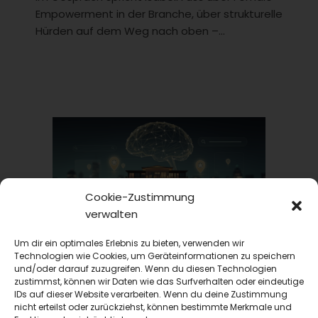
Empowerment in der Branche, über strukturelle
Hürden auf dem Weg nach oben –...
Cookie-Zustimmung
verwalten
first class
Um dir ein optimales Erlebnis zu bieten, verwenden wir
Technologien wie Cookies, um Geräteinformationen zu speichern
Insights
und/oder darauf zuzugreifen. Wenn du diesen Technologien
zustimmst, können wir Daten wie das Surfverhalten oder eindeutige
GEO-Studie Hotellerie 2026: Warum DACH-Hotels
für KI unsichtbar sind
IDs auf dieser Website verarbeiten. Wenn du deine Zustimmung
nicht erteilst oder zurückziehst, können bestimmte Merkmale und
Die GEO-Studie Hotellerie 2026 von Maxonline