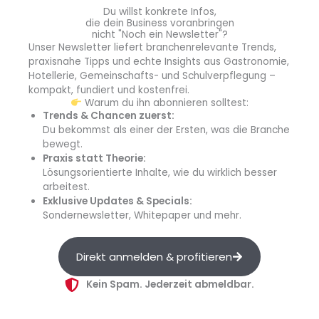
Du willst konkrete Infos,
die dein Business voranbringen
nicht "Noch ein Newsletter"?
Unser Newsletter liefert branchenrelevante Trends,
praxisnahe Tipps und echte Insights aus Gastronomie,
Nur vom Caterer Menü 2000 werden zwei der fünf
Hotellerie, Gemeinschafts- und Schulverpflegung –
analysierten Punkte voll erfüllt. Konkrete Ziele zur
kompakt, fundiert und kostenfrei.
Reduktion von Fleisch (25 % weniger) wurden ebenso
Warum du ihn abonnieren solltest:
Trends & Chancen zuerst:
festgehalten wie konkrete Ziele zum Ausbau des
Du bekommst als einer der Ersten, was die Branche
pflanzlichen Angebots (60%iger Anteil bis 2035). Wie
bewegt.
ambitioniert diese Ziele im Branchenvergleich
Praxis statt Theorie:
einzuordnen sind, wird jedoch nicht bewertet. (Quelle:
Lösungsorientierte Inhalte, wie du wirklich besser
arbeitest.
Albert Schweitzer Stiftung für unsere Mitwelt)
Exklusive Updates & Specials:
Ausbau pflanzlicher Angebote und Reduktion von Fleisch
Sondernewsletter, Whitepaper und mehr.
Direkt anmelden & profitieren
Kein Spam. Jederzeit abmeldbar.