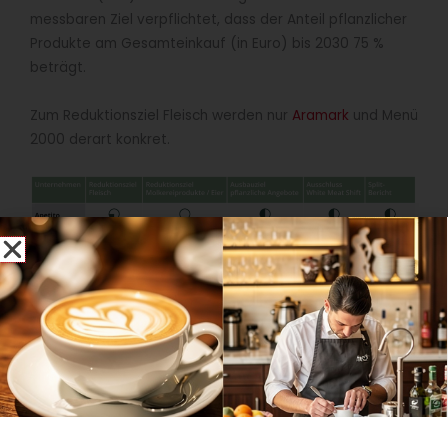
messbaren Ziel verpflichtet, dass der Anteil pflanzlicher
Produkte am Gesamteinkauf (in Euro) bis 2030 75 %
beträgt.
Zum Reduktionsziel Fleisch werden nur
Aramark
und Menü
2000 derart konkret.