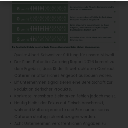
Quelle: Albert Schweitzer Stiftung für unsere Mitwelt
Der Plant Potential Catering Report 2026 kommt zu
dem Ergebnis, dass 13 der 15 betrachteten Contract
Caterer ihr pflanzliches Angebot ausbauen wollen.
Elf Unternehmen signalisieren eine Bereitschaft zur
Reduktion tierischer Produkte.
Konkrete, messbare Zielmarken fehlen jedoch meist.
Häufig bleibt der Fokus auf Fleisch beschränkt,
während Molkereiprodukte und Eier nur bei sechs
Caterern strategisch einbezogen werden.
Acht Unternehmen veröffentlichen Angaben zu