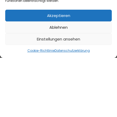
Funktionen beeinträchtigt werden.
analysiert, wie sichtbar Vier- und Fünf-Sterne-
Hotels im DACH-Raum in KI-Empfehlungen sind
Akzeptieren
– nämlich kaum....
Ablehnen
Einstellungen ansehen
Cookie-Richtlinie
Datenschutzerklärung
24 Stunden Gastlichkeit
Finanzplanung
DIN-Norm 77235: Risikofaktor Mensch
Eine strukturierte Finanzanalyse nach DIN-