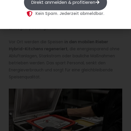
Direkt anmelden & profitieren
verlängern die Haltbarkeit, reduzieren
Kein Spam. Jederzeit abmeldbar.
Lebensmittelabfälle und machen Planung um ein
Vielfaches einfacher – ganz ohne
Einwegverpackungsmüll.
Vor Ort werden die Speisen
in den mobilen Rieber
Hybrid-Kitchens regeneriert
, die energiesparend ohne
Abluftanlagen, Starkstrom oder bauliche Maßnahmen
betrieben werden. Das spart Personal, senkt den
Energieverbrauch und sorgt für eine gleichbleibende
Speisenqualität.