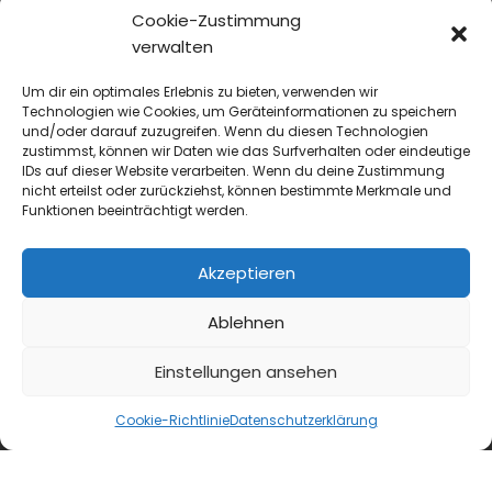
Cookie-Zustimmung
verwalten
Um dir ein optimales Erlebnis zu bieten, verwenden wir
Technologien wie Cookies, um Geräteinformationen zu speichern
und/oder darauf zuzugreifen. Wenn du diesen Technologien
first class
zustimmst, können wir Daten wie das Surfverhalten oder eindeutige
IDs auf dieser Website verarbeiten. Wenn du deine Zustimmung
Interview
nicht erteilst oder zurückziehst, können bestimmte Merkmale und
Female Empowerment: Sichtbarkeit allein reicht
Funktionen beeinträchtigt werden.
nicht
Im Gespräch spricht Isabell Fuss über Female
Akzeptieren
Empowerment in der Branche, über strukturelle
Hürden auf dem Weg nach oben –...
Ablehnen
Einstellungen ansehen
Cookie-Richtlinie
Datenschutzerklärung