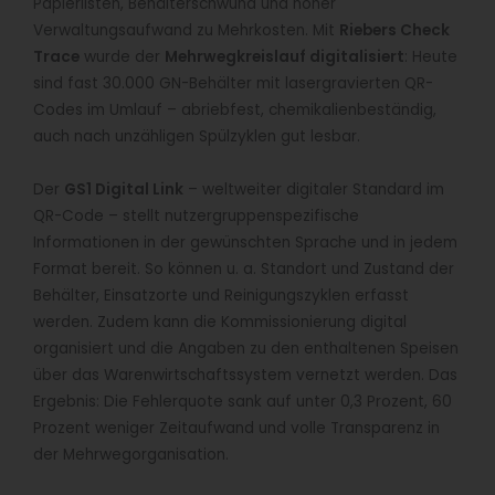
Papierlisten, Behälterschwund und hoher
Verwaltungsaufwand zu Mehrkosten. Mit
Riebers Check
Trace
wurde der
Mehrwegkreislauf digitalisiert
: Heute
sind fast 30.000 GN-Behälter mit lasergravierten QR-
Codes im Umlauf – abriebfest, chemikalienbeständig,
auch nach unzähligen Spülzyklen gut lesbar.
Der
GS1 Digital Link
– weltweiter digitaler Standard im
QR-Code – stellt nutzergruppenspezifische
Informationen in der gewünschten Sprache und in jedem
Format bereit. So können u. a. Standort und Zustand der
Behälter, Einsatzorte und Reinigungszyklen erfasst
werden. Zudem kann die Kommissionierung digital
organisiert und die Angaben zu den enthaltenen Speisen
über das Warenwirtschaftssystem vernetzt werden. Das
Ergebnis: Die Fehlerquote sank auf unter 0,3 Prozent, 60
Prozent weniger Zeitaufwand und volle Transparenz in
der Mehrwegorganisation.