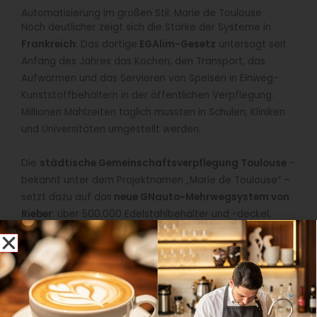
Automatisierung im großen Stil: Marie de Toulouse
Noch deutlicher zeigt sich die Stärke der Systeme in
Frankreich
: Das dortige
EGAlim-Gesetz
untersagt seit
Anfang des Jahres das Kochen, den Transport, das
Aufwärmen und das Servieren von Speisen in Einweg-
Kunststoffbehältern in der öffentlichen Verpflegung.
Millionen Mahlzeiten täglich mussten in Schulen, Kliniken
und Universitäten umgestellt werden.
Die
städtische Gemeinschaftsverpflegung Toulouse
–
bekannt unter dem Projektnamen „Marie de Toulouse“ –
setzt dazu auf das
neue GNauto-Mehrwegsystem von
Rieber
: über 500.000 Edelstahlbehälter und -deckel,
stapelbar, robotikfähig und mit QR-Codes ausgestattet.
Das konische Design spart 75 Prozent Lagerfläche ein,
verhindert Verkanten und ermöglicht vollautomatisches
Stapeln und Entstapeln. Der Rieber Steckdeckel auto
erlaubt zudem eine sichere Stapelung selbst großer
Stückzahlen. In Kombination mit dem zugehörigen