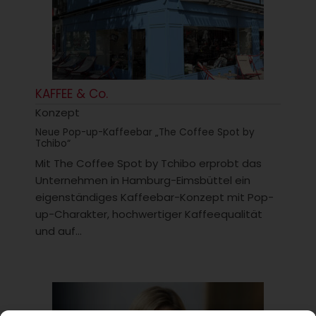
KAFFEE & Co.
Konzept
Neue Pop-up-Kaffeebar „The Coffee Spot by
Tchibo“
Mit The Coffee Spot by Tchibo erprobt das
Unternehmen in Hamburg-Eimsbüttel ein
eigenständiges Kaffeebar-Konzept mit Pop-
up-Charakter, hochwertiger Kaffeequalität
und auf...