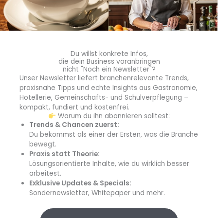
Stapelwagen entsteht ein mobiles Logistiklager: Denn
durch das effiziente Design der GNauto-Behälter finden
auf demselben Wagen viermal mehr Behälter Platz als
herkömmliche GN-Systeme.
Du willst konkrete Infos,
die dein Business voranbringen
In Toulouse wurde die gesetzlich geforderte Umstellung
nicht "Noch ein Newsletter"?
Unser Newsletter liefert branchenrelevante Trends,
demnach nicht nur erfüllt, sondern
prozesssicher und
praxisnahe Tipps und echte Insights aus Gastronomie,
zukunftsfähig
umgesetzt; ein Beispiel, wie
Hotellerie, Gemeinschafts- und Schulverpflegung –
Mehrwegsysteme in der Großküche skaliert und
kompakt, fundiert und kostenfrei.
automatisiert funktionieren.
Warum du ihn abonnieren solltest:
Trends & Chancen zuerst:
Du bekommst als einer der Ersten, was die Branche
Vakuum statt Einweg: BruderhausDiakonie
bewegt.
Die
BruderhausDiakonie
mit über 200 Einrichtungen in
Praxis statt Theorie:
Deutschland und 3.500 Mahlzeiten täglich und stand vor
Lösungsorientierte Inhalte, wie du wirklich besser
den klassischen
Herausforderungen dezentraler
arbeitest.
Küchen
: hoher Personalaufwand, kurze Haltbarkeiten,
Exklusive Updates & Specials:
Sondernewsletter, Whitepaper und mehr.
Verpackungsmüll. Mit dem
Vaculid-System
von Rieber
setzt die Stiftung heute auf eine
zentrale Produktion
.
Die Vakuumdeckel auf den Edelstahl-GN-Behältern