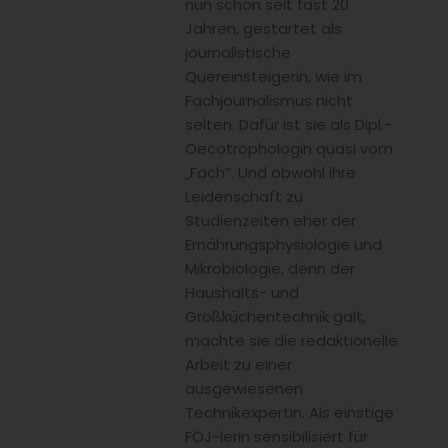
nun schon seit fast 20
Jahren, gestartet als
journalistische
Quereinsteigerin, wie im
Fachjournalismus nicht
selten. Dafür ist sie als Dipl.-
Oecotrophologin quasi vom
„Fach“. Und obwohl ihre
Leidenschaft zu
Studienzeiten eher der
Ernährungsphysiologie und
Mikrobiologie, denn der
Haushalts- und
Großküchentechnik galt,
machte sie die redaktionelle
Arbeit zu einer
ausgewiesenen
Technikexpertin. Als einstige
FÖJ-lerin sensibilisiert für