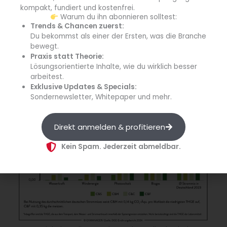
kompakt, fundiert und kostenfrei.
Warum du ihn abonnieren solltest:
Trends & Chancen zuerst:
Du bekommst als einer der Ersten, was die Branche
bewegt.
Ein überraschendes Teilergebnis: Bei Verwendung
Praxis statt Theorie:
erneuerbarer Energieträger wie Wasser- oder Windkraft
Lösungsorientierte Inhalte, wie du wirklich besser
wies Cook & Freeze die zweitniedrigsten THGE pro
arbeitest.
Mahlzeit auf – wie das?
Exklusive Updates & Specials:
Sondernewsletter, Whitepaper und mehr.
Direkt anmelden & profitieren
Kein Spam. Jederzeit abmeldbar.