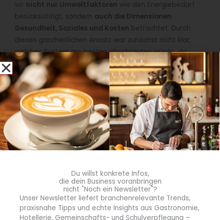
wir
nicht nur Umweltfaktoren
wie den Energiebedarf
berücksichtigt, sondern
auch die Dimensionen
Gesundheit, Soziales und Kosten
betrachtet. Durch
diesen ganzheitlichen Ansatz war zunächst nicht klar,
welches System am besten abschneiden würde, da
Vorteile in einer Dimension
, z. B. der Umweltdimension,
mit Nachteilen in anderen Dimensionen
wie
Gesundheit oder Kosten
verbunden
sein können.
Beim Energiebedarf hatten wir zwar erwartet, dass die
zeitlich entkoppelten Systeme wie Cook & Chill oder
Cook & Freeze höhere Verbräuche aufweisen würden.
Eine
Überraschung
gab es jedoch
beim Transport
:
Cook & Freeze
schnitt
trotz längerer Transportwege
aufgrund der selteneren Lieferzyklen
recht gut ab
.
Insgesamt zeigt sich, dass die Nachhaltigkeitsbewertung
Du willst konkrete Infos,
die dein Business voranbringen
ein komplexes Thema ist, bei dem es auf das
nicht "Noch ein Newsletter"?
Zusammenspiel der verschiedenen Dimensionen
Unser Newsletter liefert branchenrelevante Trends,
ankommt.
praxisnahe Tipps und echte Insights aus Gastronomie,
Hotellerie, Gemeinschafts- und Schulverpflegung –