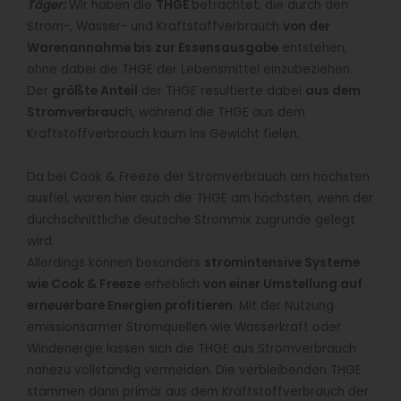
Täger:
Wir haben die
THGE
betrachtet, die durch den
Strom-, Wasser- und Kraftstoffverbrauch
von der
Warenannahme bis zur Essensausgabe
entstehen,
ohne dabei die THGE der Lebensmittel einzubeziehen.
Der
größte Anteil
der THGE resultierte dabei
aus dem
Stromverbrauc
h, während die THGE aus dem
Kraftstoffverbrauch kaum ins Gewicht fielen.
Da bei Cook & Freeze der Stromverbrauch am höchsten
ausfiel, waren hier auch die THGE am höchsten, wenn der
durchschnittliche deutsche Strommix zugrunde gelegt
wird.
Allerdings können besonders
stromintensive Systeme
wie Cook & Freeze
erheblich
von einer Umstellung auf
erneuerbare Energien profitieren
. Mit der Nutzung
emissionsarmer Stromquellen wie Wasserkraft oder
Windenergie lassen sich die THGE aus Stromverbrauch
nahezu vollständig vermeiden. Die verbleibenden THGE
stammen dann primär aus dem Kraftstoffverbrauch der