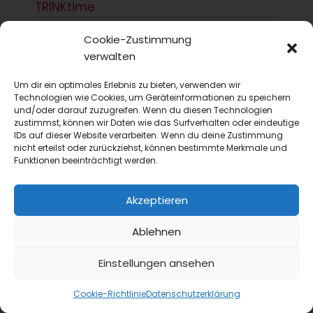
TRINKtime
Insights
Cookie-Zustimmung
Kollex Bier-Monitor 2026: Jeder achte Liter Bier in
verwalten
der Gastro wird alkoholfrei
Der Kollex Bier-Monitor 2026 belegt, dass
Um dir ein optimales Erlebnis zu bieten, verwenden wir
alkoholfreies Bier in der deutschen
Technologien wie Cookies, um Geräteinformationen zu speichern
Gastronomie bereits zwölf Prozent der
und/oder darauf zuzugreifen. Wenn du diesen Technologien
zustimmst, können wir Daten wie das Surfverhalten oder eindeutige
bestellten Biermenge ausmacht –...
IDs auf dieser Website verarbeiten. Wenn du deine Zustimmung
nicht erteilst oder zurückziehst, können bestimmte Merkmale und
Funktionen beeinträchtigt werden.
Akzeptieren
Ablehnen
Einstellungen ansehen
Cookie-Richtlinie
Datenschutzerklärung
24 Stunden Gastlichkeit