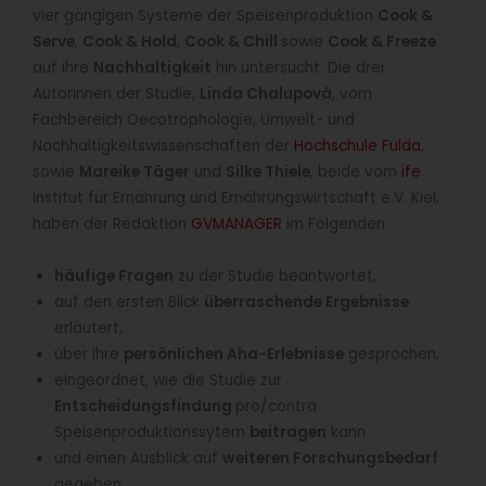
vier gängigen Systeme der Speisenproduktion
Cook &
Serve
,
Cook & Hold
,
Cook & Chill
sowie
Cook & Freeze
auf ihre
Nachhaltigkeit
hin untersucht. Die drei
Autorinnen der Studie,
Linda Chalupová
, vom
Fachbereich Oecotrophologie, Umwelt- und
Nachhaltigkeitswissenschaften der
Hochschule Fulda
,
sowie
Mareike Täger
und
Silke Thiele
, beide vom
ife
Institut für Ernährung und Ernährungswirtschaft e.V. Kiel,
haben der Redaktion
GVMANAGER
im Folgenden
häufige Fragen
zu der Studie beantwortet,
auf den ersten Blick
überraschende Ergebnisse
erläutert,
über ihre
persönlichen Aha-Erlebnisse
gesprochen,
eingeordnet, wie die Studie zur
Entscheidungsfindung
pro/contra
Speisenproduktionssytem
beitragen
kann
und einen Ausblick auf
weiteren Forschungsbedarf
gegeben.