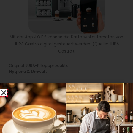
Mit der App J.O.E.® können die Kaffeevollautomaten von
JURA Gastro digital gesteuert werden. (Quelle: JURA
Gastro).
Original JURA-Pflegeprodukte
Hygiene & Umwelt:
Eine ausgeprägte Ökointelligenz hat bei JURA Gastro
genauso Tradition wie der nachhaltige Umgang mit
Ressourcen, Energie und Umwelt. Diesen Prinzipien ist
auch das umfangreiche Sortiment an Service- und
Pflegeprodukten verpflichtet, das die JURA Gastro
Vertriebs-GmbH aus Grainau bereit hält. Hochwertige
JURA-Wasserfilter und JURA-Reinigungs-produkte