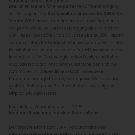
Catering- und Office-Bereich
Drei Linien stehen für eine perfekte Kaffeeversorgung
zur Verfügung: Die
Kaffeevollautomaten der GIGA-X-,
X- und WE-Linie
decken dabei nahezu alle Segmente
der professionellen Kaffeeversorgung ab und reichen
von Tageskapazitäten von 30 Tassen bis zu 200 Tassen
für den großen Kaffeedurst. Wie die Automaten für den
Haushaltsbereich begeistern die Profi-Maschinen durch
innovative JURA-Technologie, edles Design und hohen
Qualitätsstandard. Ansonsten unterscheiden sich die
Automaten im Wesentlichen durch individuelle
Programmiermöglichkeiten, extra große Wassertanks,
größere Bohnen- und Tresterbehälter sowie eigene
Display-Dialogsysteme.
Kontaktlose Zubereitung mit J.O.E.®
Moderne Bedienung mit dem Smartphone:
Der digitale Draht zum JURA-Vollautomaten der
jüngsten Generationen heißt J.O.E.®. – eine App
, die