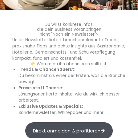
garantieren maximalen Kaffeegenuss ebenso wie
maximalen Maschinenschutz. Die exakt auf die
elektronisch gesteuerten Programme abgestimmten
Du willst konkrete Infos,
Original-Pflegeprodukte garantieren
TÜV-zertifizierte
die dein Business voranbringen
Hygiene und Sauberkeit
für jeden JURA-Gastro-
nicht "Noch ein Newsletter"?
Vollautomaten. Wasserfilter, Milchsystem-Reiniger, Zwei-
Unser Newsletter liefert branchenrelevante Trends,
praxisnahe Tipps und echte Insights aus Gastronomie,
Phasen-Reinigungstabletten und Entkalkungstabletten
Hotellerie, Gemeinschafts- und Schulverpflegung –
schonen außerdem die Umwelt und helfen, Energie zu
kompakt, fundiert und kostenfrei.
sparen.
Warum du ihn abonnieren solltest:
Trends & Chancen zuerst:
Du bekommst als einer der Ersten, was die Branche
JURA-Gerätefinder
bewegt.
Für besten Kaffeegenuss – wir haben die perfekte
Praxis statt Theorie:
Lösung:
Lösungsorientierte Inhalte, wie du wirklich besser
arbeitest.
Mit dem
Gerätefinder von JURA
finden Sie den
Exklusive Updates & Specials:
passenden
Kaffeevollautomaten für Ihre individuellen
Sondernewsletter, Whitepaper und mehr.
Bedürfnisse
. Ob für die Pause im Büro, beim Frühstück im
Hotel, zwischendurch in einer kleinen Bar, in der Bäckerei
Direkt anmelden & profitieren
oder beim Catering – der JURA-Gerätefinder ermittelt