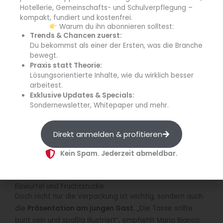
Hotellerie, Gemeinschafts- und Schulverpflegung –
„Wir sind Kooperationspartner des
WDR und ZDF
. Daher
kompakt, fundiert und kostenfrei.
dürfen wir die Lizenzprodukte Maus und Elefant von der
Warum du ihn abonnieren solltest:
Sendung mit der Maus und auch die Mainzelmännchen
Trends & Chancen zuerst:
verwenden“, erzählt Daniel Mack. Teekanne bietet im
Du bekommst als einer der Ersten, was die Branche
bewegt.
Gastronomiesortiment mit
Organic‘ Kids Tea
einen Bio-
Praxis statt Theorie:
Früchtetee
Lösungsorientierte Inhalte, wie du wirklich besser
an, der sich dank der sonnengereiften, naturbelassenen
arbeitest.
Früchte mit
feinem Erdbeer- und Himbeergeschmack
Exklusive Updates & Specials:
sowie
Sondernewsletter, Whitepaper und mehr.
des Packagings speziell an die Zielgruppe der kleinen
Gäste im Bereich HoReCa wendet. Die Packung ist mit
Direkt anmelden & profitieren
einem
Teddybären und stilisierten Himbeeren und Erdbeeren
Kein Spam. Jederzeit abmeldbar.
gestaltet.
Eiswürfel und Fruchtstücke
Doch nicht nur die Verpackung ist wichtig, sondern auch
die
Präsentation am jungen Gast
. „Die Tasse sollte
bunt sein und spaßig illustriert“, empfiehlt Maria Bianca