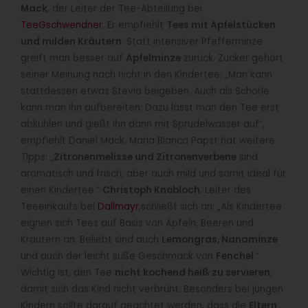
Mack
, der Leiter der Tee-Abteilung bei
TeeGschwendner
. Er empfiehlt
Tees mit Apfelstücken
und milden Kräutern
: Statt intensiver Pfefferminze
greift man besser auf
Apfelminze
zurück. Zucker gehört
seiner Meinung nach nicht in den Kindertee: „Man kann
stattdessen etwas Stevia beigeben. Auch als Schorle
kann man ihn aufbereiten: Dazu lässt man den Tee erst
abkühlen und gießt ihn dann mit Sprudelwasser auf“,
empfiehlt Daniel Mack. Maria Bianca Papst hat weitere
Tipps: „
Zitronenmelisse und Zitronenverbene
sind
aromatisch und frisch, aber auch mild und somit ideal für
einen Kindertee.“
Christoph Knobloch
, Leiter des
Teeeinkaufs bei
Dallmayr
,schließt sich an: „Als Kindertee
eignen sich Tees auf Basis von Äpfeln, Beeren und
Kräutern an. Beliebt sind auch
Lemongras, Nanaminze
und auch der leicht süße Geschmack von
Fenchel
.“
Wichtig ist, den Tee
nicht kochend heiß zu servieren
,
damit sich das Kind nicht verbrüht. Besonders bei jungen
Kindern sollte darauf geachtet werden, dass die
Eltern