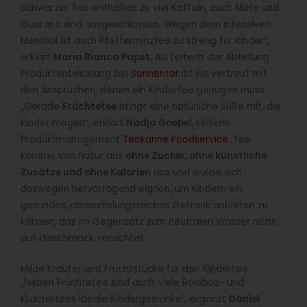
Schwarzer Tee enthalten zu viel Koffein, auch Mate und
Guarana sind ausgeschlossen. Wegen dem intensiven
Menthol ist auch Pfefferminztee zu streng für Kinder“,
erklärt
Maria Bianca Papst
. Als Leiterin der Abteilung
Produktentwicklung bei
Sonnentor
ist sie vertraut mit
den Ansprüchen, denen ein Kindertee genügen muss.
„Gerade
Früchtetee
bringt eine natürliche Süße mit, die
Kinder mögen“, erklärt
Nadja Goebel
, Leiterin
Produktmanagement
Teekanne Foodservice
. Tee
komme von Natur aus
ohne Zucker, ohne künstliche
Zusätze und ohne Kalorien
aus und würde sich
deswegen hervorragend eignen, um Kindern ein
gesundes, abwechslungsreiches Getränk anbieten zu
können, das im Gegensatz zum neutralen Wasser nicht
auf Geschmack verzichtet.
Milde Kräuter und Fruchtstücke für den Kindertee
„Neben Früchtetee sind auch viele Rooibos- und
Kräutertees ideale Kindergetränke“, ergänzt
Daniel