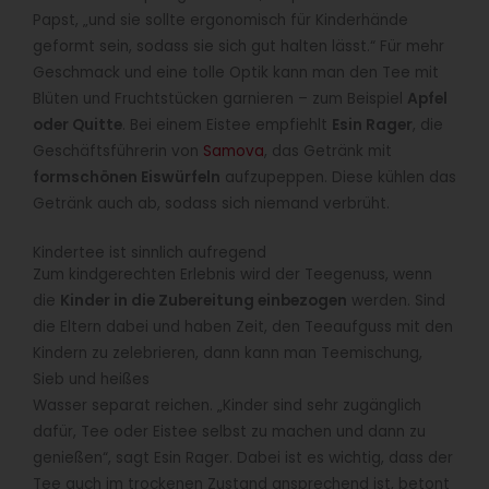
Papst, „und sie sollte ergonomisch für Kinderhände
geformt sein, sodass sie sich gut halten lässt.“ Für mehr
Geschmack und eine tolle Optik kann man den Tee mit
Blüten und Fruchtstücken garnieren – zum Beispiel
Apfel
oder Quitte
. Bei einem Eistee empfiehlt
Esin Rager
, die
Geschäftsführerin von
Samova
, das Getränk mit
formschönen Eiswürfeln
aufzupeppen. Diese kühlen das
Getränk auch ab, sodass sich niemand verbrüht.
Kindertee ist sinnlich aufregend
Zum kindgerechten Erlebnis wird der Teegenuss, wenn
die
Kinder in die Zubereitung einbezogen
werden. Sind
die Eltern dabei und haben Zeit, den Teeaufguss mit den
Kindern zu zelebrieren, dann kann man Teemischung,
Sieb und heißes
Wasser separat reichen. „Kinder sind sehr zugänglich
dafür, Tee oder Eistee selbst zu machen und dann zu
genießen“, sagt Esin Rager. Dabei ist es wichtig, dass der
Tee auch im trockenen Zustand ansprechend ist, betont