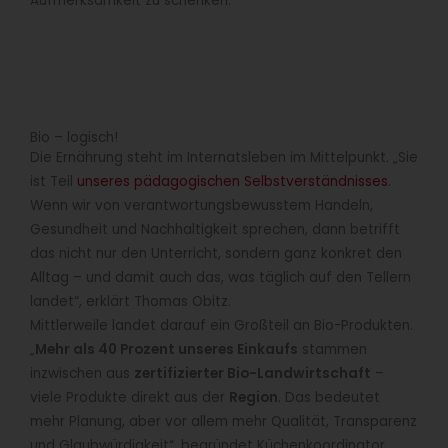
Aufmerksamkeit zu schenken.“
Bio – logisch!
Die Ernährung steht im Internatsleben im Mittelpunkt. „Sie
ist Teil
unseres pädagogischen Selbstverständnisses
.
Wenn wir von verantwortungsbewusstem Handeln,
Gesundheit und Nachhaltigkeit sprechen, dann betrifft
das nicht nur den Unterricht, sondern ganz konkret den
Alltag – und damit auch das, was täglich auf den Tellern
landet“, erklärt Thomas Obitz.
Mittlerweile landet darauf ein Großteil an Bio-Produkten.
„
Mehr als 40 Prozent unseres Einkaufs
stammen
inzwischen aus
zertifizierter Bio-Landwirtschaft
–
viele Produkte direkt aus der
Region
. Das bedeutet
mehr Planung, aber vor allem mehr Qualität, Transparenz
und Glaubwürdigkeit“, begründet Küchenkoordinator