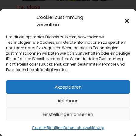
first class
24 Stunden Gastlichkeit
Cookie-Zustimmung
GVMANAGER
verwalten
Gartechnik
50 Jahre Convotherm und Kombidämpfer – Claus
Um dir ein optimales Erlebnis zu bieten, verwenden wir
Pedersen im Interview
Technologien wie Cookies, um Geräteinformationen zu speichern
und/oder darauf zuzugreifen. Wenn du diesen Technologien
Claus Pedersen blickt zurück auf 50 Jahre
zustimmst, können wir Daten wie das Surfverhalten oder eindeutige
Convotherm, 50 Jahre Kombidämpfer und
IDs auf dieser Website verarbeiten. Wenn du deine Zustimmung
mutmaßt über deren weitere Entwicklung....
nicht erteilst oder zurückziehst, können bestimmte Merkmale und
Funktionen beeinträchtigt werden.
Akzeptieren
Ablehnen
Einstellungen ansehen
Cookie-Richtlinie
Datenschutzerklärung