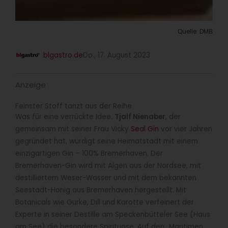
Quelle: DMB
blgastro.de
Do., 17. August 2023
Anzeige
Feinster Stoff tanzt aus der Reihe
Was für eine verrückte Idee.
Tjalf Nienaber
, der
gemeinsam mit seiner Frau Vicky
Seal Gin
vor vier Jahren
gegründet hat, würdigt seine Heimatstadt mit einem
einzigartigen Gin – 100% Bremerhaven. Der
Bremerhaven-Gin wird mit Algen aus der Nordsee, mit
destilliertem Weser-Wasser und mit dem bekannten
Seestadt-Honig aus Bremerhaven hergestellt. Mit
Botanicals wie Gurke, Dill und Karotte verfeinert der
Experte in seiner Destille am Speckenbütteler See (Haus
am See) die besondere Spirituose. Auf den „Maritimen