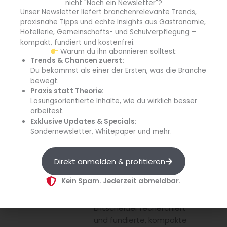
blgastro.de berichtet über
nicht "Noch ein Newsletter"?
Unser Newsletter liefert branchenrelevante Trends,
aktuelle Entwicklungen,
praxisnahe Tipps und echte Insights aus Gastronomie,
Trends und Themen aus
Hotellerie, Gemeinschafts- und Schulverpflegung –
dem gesamten Außer-
kompakt, fundiert und kostenfrei.
Haus-Markt – von
Warum du ihn abonnieren solltest:
Trends & Chancen zuerst:
Gastronomie und Hotellerie
Du bekommst als einer der Ersten, was die Branche
über
bewegt.
Gemeinschaftsgastronomie
Praxis statt Theorie:
bis hin zu Catering und
Lösungsorientierte Inhalte, wie du wirklich besser
Schulverpflegung –
arbeitest.
Exklusive Updates & Specials:
kompakt, praxisnah und auf
Sondernewsletter, Whitepaper und mehr.
den Punkt. Hinter den
Meldungen steht eine
erfahrene Fachredaktion mit
Direkt anmelden & profitieren
fundierter Branchenkenntnis,
Kein Spam. Jederzeit abmeldbar.
welche täglich relevante
Informationen für
Entscheider recherchiert
und fundierte, kompakte