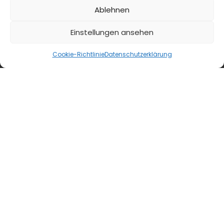
kaeseweb.de
Ablehnen
fleischnet.de
Einstellungen ansehen
diehaccpapp.de
Cookie-Richtlinie
Datenschutzerklärung
diefleischerapp.de
diebestellapp.de
promedia-thekentv.de
Shop
Mediadaten
Newsletter Anmeldung
Registrierung für Abokunden