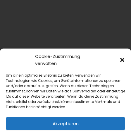
Cookie-Zustimmung
verwalten
Um dir ein optimales Erlebnis zu bieten, verwenden wir
Technologien wie Cookies, um Geräteinformationen zu speichern
und/oder darauf zuzugreifen. Wenn du diesen Technologien
zustimmst, können wir Daten wie das Surfverhalten oder eindeutige
blmedien.de
IDs auf dieser Website verarbeiten. Wenn du deine Zustimmung
nicht erteilst oder zurückziehst, können bestimmte Merkmale und
blgastro.de
Funktionen beeinträchtigt werden.
moproweb.de
Akzeptieren