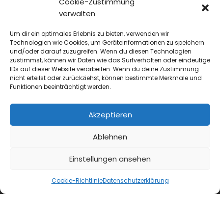
Cookie-Zustimmung
verwalten
Um dir ein optimales Erlebnis zu bieten, verwenden wir
Technologien wie Cookies, um Geräteinformationen zu speichern
und/oder darauf zuzugreifen. Wenn du diesen Technologien
zustimmst, können wir Daten wie das Surfverhalten oder eindeutige
IDs auf dieser Website verarbeiten. Wenn du deine Zustimmung
nicht erteilst oder zurückziehst, können bestimmte Merkmale und
Funktionen beeinträchtigt werden.
blmedien.de
Akzeptieren
blgastro.de
Ablehnen
moproweb.de
Einstellungen ansehen
kaeseweb.de
Cookie-Richtlinie
Datenschutzerklärung
fleischnet.de
diehaccpapp.de