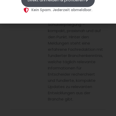
über
Kein Spam. Jederzeit abmeldbar.
Gemeinschaftsgastronomie
bis hin zu Catering und
Schulverpflegung –
kompakt, praxisnah und auf
den Punkt. Hinter den
Meldungen steht eine
erfahrene Fachredaktion mit
fundierter Branchenkenntnis,
welche täglich relevante
Informationen für
Entscheider recherchiert
und fundierte, kompakte
Updates zu relevanten
Entwicklungen aus der
Branche gibt.