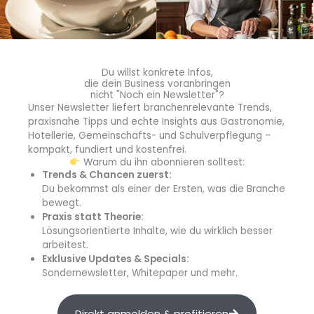
und einer erhöhten Tanzfläche. Hier gesellt sich der
Terrassenstuhl Sedna
der Marke „Garden Emotions“ zu
pflegeleichten Outdoor- Tischen mit Holzdekor. So kann
die Party starten!
Du willst konkrete Infos,
die dein Business voranbringen
Quelle: A.B.C. Worldwide Import GmbH
nicht "Noch ein Newsletter"?
Unser Newsletter liefert branchenrelevante Trends,
praxisnahe Tipps und echte Insights aus Gastronomie,
Hotellerie, Gemeinschafts- und Schulverpflegung –
kompakt, fundiert und kostenfrei.
Warum du ihn abonnieren solltest:
Trends & Chancen zuerst:
blgastro.de
Du bekommst als einer der Ersten, was die Branche
bewegt.
Die Redaktion von
Praxis statt Theorie:
blgastro.de berichtet über
Lösungsorientierte Inhalte, wie du wirklich besser
aktuelle Entwicklungen,
arbeitest.
Exklusive Updates & Specials:
Trends und Themen aus
Sondernewsletter, Whitepaper und mehr.
dem gesamten Außer-
Haus-Markt – von
Gastronomie und Hotellerie
Direkt anmelden & profitieren