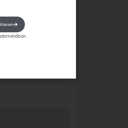
und der ungewohnte Arbeitsplatz
itieren
ochen, damit wir sicherer in dem
 abmeldbar.