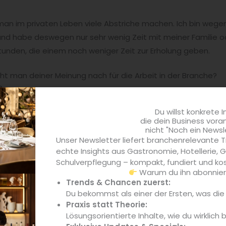
an im privaten Leben viele Abstriche machen. Ich bin wegen
und habe deswegen nur sehr wenig Zeit mit meiner Familie o
unden, die einem noch weniger Zeit zur Erholung geben.
t man deiner Meinung nach für die Arbeit in der Branche?
n.
Du willst konkrete I
 Gastronomie ist…
die dein Business vora
nteste und spannendste Gewerbe, das es gibt. All die unter
nicht "Noch ein Newsl
en anspornt, über sich selbst hinauszuwachsen und der Spaß 
Unser Newsletter liefert branchenrelevante T
ahlbar.
echte Insights aus Gastronomie, Hotellerie,
Schulverpflegung – kompakt, fundiert und kos
Warum du ihn abonniere
s Jahres beworben?
Trends & Chancen zuerst:
und ich standen bereits im vergangenen Jahr im Finale, da wo
Du bekommst als einer der Ersten, was di
paß gemacht hat.
Praxis statt Theorie:
Lösungsorientierte Inhalte, wie du wirklich 
 dem Vorfinale mit?