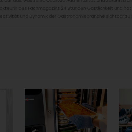
ck auf das, was zählt: Qualität, Authentizität und Zukunftsfäh
akteurin des Fachmagazins 24 Stunden Gastlichkeit und hat
 Kreativität und Dynamik der Gastronomiebranche sichtbar z