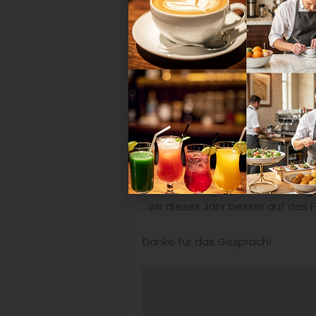
Man sollte versuchen, so struktu
machen einem sonst einen Strich
Wie bereitest du dich auf das Fin
Wir kochen bei der Arbeit immer 
werden, was wir machen. Und dann
Wovor hast du innerhalb des We
Sowohl vor der Jury als auch vo
Vervollständige den Satzanfang: 
…wir dieses Jahr besser auf das F
Danke für das Gespräch!