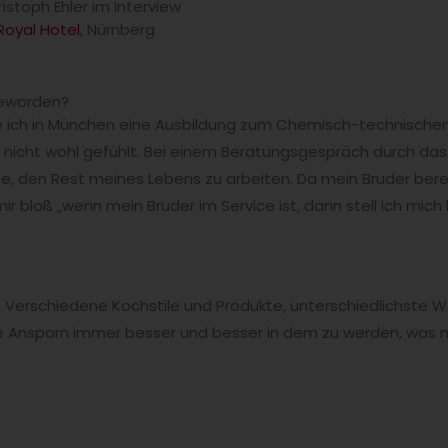
ristoph Ehler im Interview
Royal Hotel
, Nürnberg
geworden?
e ich in München eine Ausbildung zum Chemisch-technischen
 nicht wohl gefühlt. Bei einem Beratungsgespräch durch das
te, den Rest meines Lebens zu arbeiten. Da mein Bruder bere
 bloß „wenn mein Bruder im Service ist, dann stell ich mich ha
s: Verschiedene Kochstile und Produkte, unterschiedlichste W
gene Ansporn immer besser und besser in dem zu werden, was