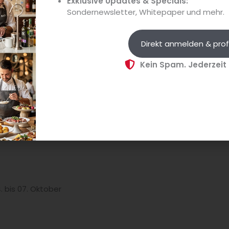
Exklusive Updates & Specials:
Sondernewsletter, Whitepaper und mehr.
(Quelle: Die Gemeinschaft)
Direkt anmelden & prof
it Lebensmitteln arbeiten aus ganz Deutschland begibt man 
h die Theorie und Praxis: bei den Impulstagen taucht man i
Kein Spam. Jederzeit
rtschaft und Klima über kooperative Modellen bis hin zu ger
 Feld oder rein in die Backstube – zudem ist das Event gut, 
werk von Die Gemeinschaft zu knüpfen und mehr über Hinter
rfahren.
 bis 07. Oktober