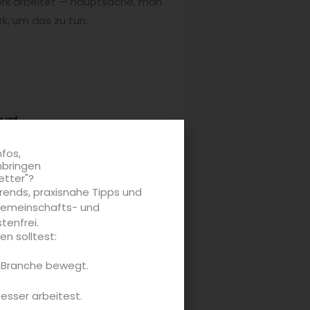
erk arbeitet — hauptsache, man
, um das zu tun.
nfos,
nbringen
etter"?
rends, praxisnahe Tipps und
 Gemeinschafts- und
tenfrei.
n solltest:
e Branche bewegt.
besser arbeitest.