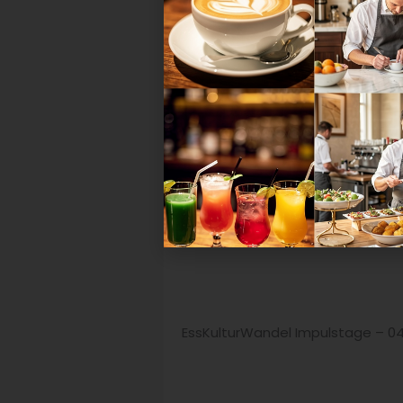
Mit 17 weiteren Menschen, die m
Wochenenden auf eine Reise durc
Ernährungswende ein – von Landwi
der Praxistour geht es raus aufs
Praktikern quer durch das Netz
sowie einzigartige Konzepte zu e
EssKulturWandel Impulstage – 04.