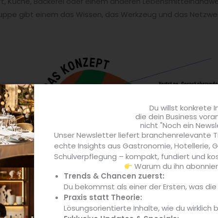
aft, Küche, Bäckerei oder einem anderen Lebensmittelhandw
uppe gibt einem das Wissen, das Werkzeug und das Netzwerk
Du willst konkrete I
die dein Business vora
nicht "Noch ein Newsl
Unser Newsletter liefert branchenrelevante T
echte Insights aus Gastronomie, Hotellerie,
Schulverpflegung – kompakt, fundiert und kos
Warum du ihn abonniere
Trends & Chancen zuerst:
Du bekommst als einer der Ersten, was di
Praxis statt Theorie:
Lösungsorientierte Inhalte, wie du wirklich 