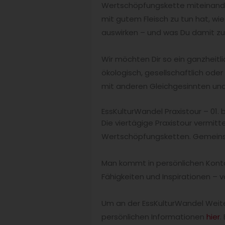
Wertschöpfungskette miteinander
mit gutem Fleisch zu tun hat, wie
auswirken – und was Du damit zu
Wir möchten Dir so ein ganzheit
ökologisch, gesellschaftlich od
mit anderen Gleichgesinnten und 
EssKulturWandel Praxistour – 01.
Die viertägige Praxistour vermit
Wertschöpfungsketten. Gemeinsa
Man kommt in persönlichen Konta
Fähigkeiten und Inspirationen – vo
Um an der EssKulturWandel Weite
persönlichen Informationen
hier
.