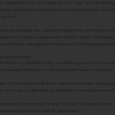
 verbunden sind, vom Acker bis zum Teller. Was die Haltun
 Böden das Klima beeinflussen, wie sich Regionalität und Sais
 tun hast.
liches Verständnis des Lebensmittelsystems vermitteln und 
er ökonomisch. Neben spannenden Inhalten bieten die Impu
zur Reflexion der eigenen Position und Zukunftsperspektive
 bis 04. November
telt Wissen zu Landwirtschaft, Verarbeitung und Gastronomie
m werden Betriebe aus dem Netzwerk besucht und hinter di
kt mit Vorreitern der Branche, die bereits andere Wege geh
n der Praxis für die Praxis. So entwickelt man eigene Ideen f
rbildung teilzunehmen, bewirbt man sich mit einem kurzen 
 Bewerbungsschluss ist der 08. September.